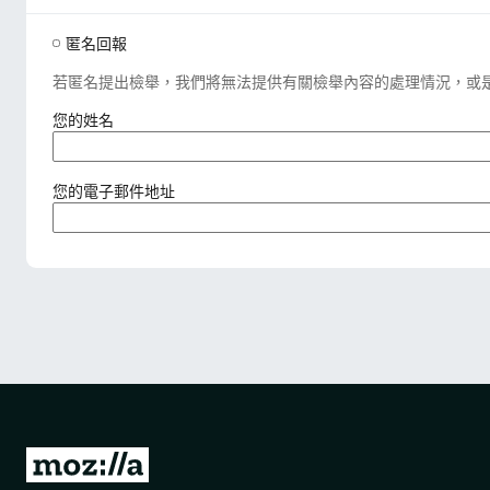
匿名回報
若匿名提出檢舉，我們將無法提供有關檢舉內容的處理情況，或
（
您的姓名
必
填
）
（
您的電子郵件地址
必
填
）
前