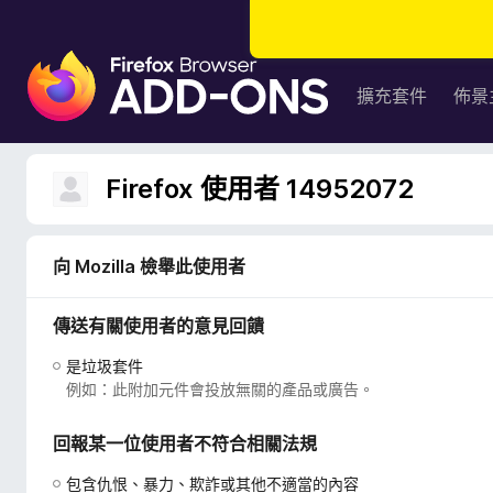
F
i
擴充套件
佈景
r
e
f
Firefox 使用者 14952072
o
x
瀏
向 Mozilla 檢舉此使用者
覽
器
傳送有關使用者的意見回饋
附
加
是垃圾套件
元
例如：此附加元件會投放無關的產品或廣告。
件
回報某一位使用者不符合相關法規
包含仇恨、暴力、欺詐或其他不適當的內容