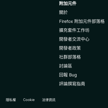
往
附加元件
M
關於
o
z
Firefox 附加元件部落格
i
擴充套件工作坊
l
l
開發者交流中心
a
開發者政策
官
社群部落格
網
討論區
回報 Bug
評論撰寫指南
隱私權
Cookie
法律資訊