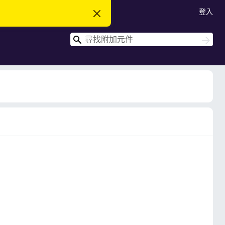
登入
忽
略
此
搜
通
搜
知
尋
尋