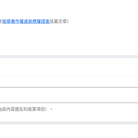
考
檢舉著作權或商標權侵害
這篇文章）
為該內容違反的政策項目）。