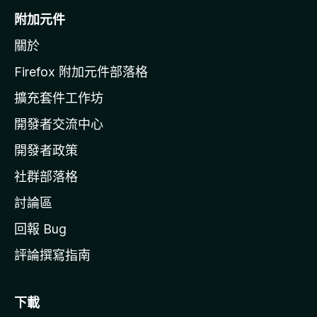
o
附加元件
z
關於
i
l
Firefox 附加元件部落格
l
擴充套件工作坊
a
開發者交流中心
官
網
開發者政策
社群部落格
討論區
回報 Bug
評論撰寫指南
下載