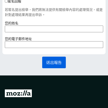
匿名回報
若匿名提出檢舉，我們將無法提供有關檢舉內容的處理情況，或是
針對處理結果再提出申訴。
（
您的姓名
必
填
）
（
您的電子郵件地址
必
填
）
送出報告
前
往
M