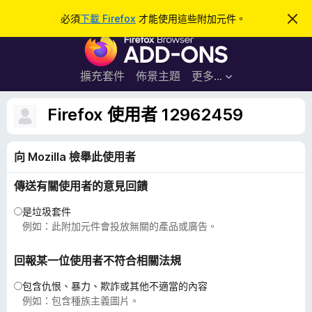
搜
登入
必須
下載 Firefox
才能使用這些附加元件。
忽
略
尋
F
此
通
i
知
r
擴充套件
佈景主題
更多…
e
f
Firefox 使用者 12962459
o
x
向 Mozilla 檢舉此使用者
瀏
覽
傳送有關使用者的意見回饋
器
附
是垃圾套件
加
例如：此附加元件會投放無關的產品或廣告。
元
件
回報某一位使用者不符合相關法規
包含仇恨、暴力、欺詐或其他不適當的內容
例如：包含種族主義圖片。