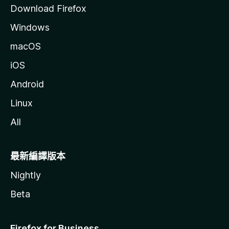
Download Firefox
Windows
macOS
iOS
Android
Linux
All
最新編譯版本
Nightly
Beta
Firefox for Business