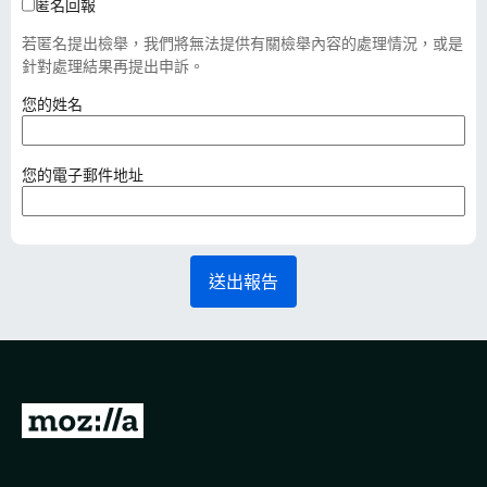
匿名回報
若匿名提出檢舉，我們將無法提供有關檢舉內容的處理情況，或是
針對處理結果再提出申訴。
（
您的姓名
必
填
）
（
您的電子郵件地址
必
填
）
送出報告
前
往
M