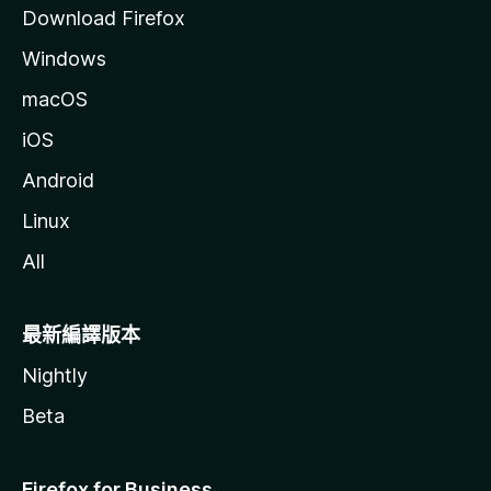
Download Firefox
Windows
macOS
iOS
Android
Linux
All
最新編譯版本
Nightly
Beta
Firefox for Business