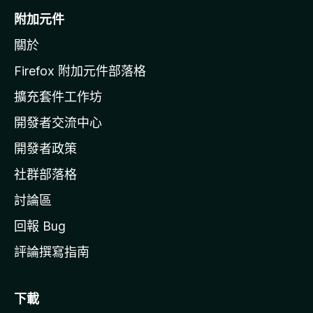
o
附加元件
z
關於
i
l
Firefox 附加元件部落格
l
擴充套件工作坊
a
開發者交流中心
官
網
開發者政策
社群部落格
討論區
回報 Bug
評論撰寫指南
下載