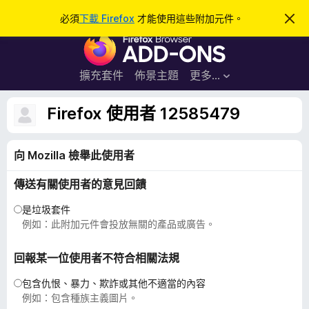
搜
登入
必須
下載 Firefox
才能使用這些附加元件。
忽
略
尋
F
此
通
i
知
r
擴充套件
佈景主題
更多…
e
f
Firefox 使用者 12585479
o
x
向 Mozilla 檢舉此使用者
瀏
覽
傳送有關使用者的意見回饋
器
附
是垃圾套件
加
例如：此附加元件會投放無關的產品或廣告。
元
件
回報某一位使用者不符合相關法規
包含仇恨、暴力、欺詐或其他不適當的內容
例如：包含種族主義圖片。