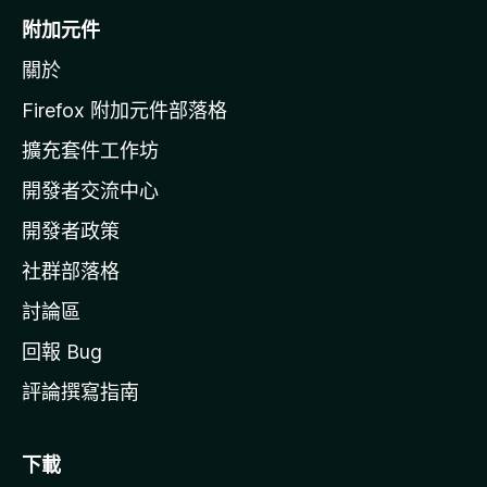
o
附加元件
z
關於
i
l
Firefox 附加元件部落格
l
擴充套件工作坊
a
開發者交流中心
官
網
開發者政策
社群部落格
討論區
回報 Bug
評論撰寫指南
下載