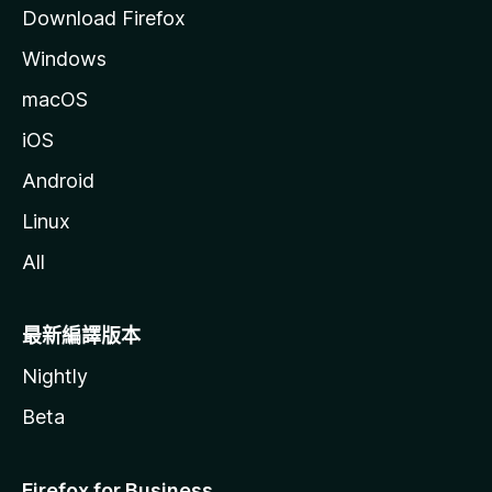
Download Firefox
Windows
macOS
iOS
Android
Linux
All
最新編譯版本
Nightly
Beta
Firefox for Business