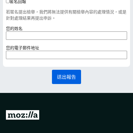
匿名回報
若匿名提出檢舉，我們將無法提供有關檢舉內容的處理情況，或是
針對處理結果再提出申訴。
（
您的姓名
必
填
）
（
您的電子郵件地址
必
填
）
送出報告
前
往
M