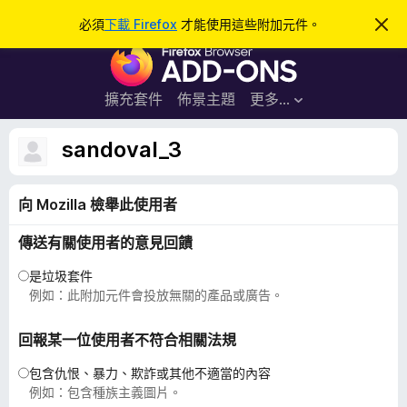
搜
登入
必須
下載 Firefox
才能使用這些附加元件。
忽
略
尋
F
此
通
i
知
r
擴充套件
佈景主題
更多…
e
f
sandoval_3
o
x
向 Mozilla 檢舉此使用者
瀏
覽
傳送有關使用者的意見回饋
器
附
是垃圾套件
加
例如：此附加元件會投放無關的產品或廣告。
元
件
回報某一位使用者不符合相關法規
包含仇恨、暴力、欺詐或其他不適當的內容
例如：包含種族主義圖片。