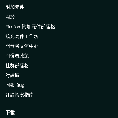
o
附加元件
z
關於
i
l
Firefox 附加元件部落格
l
擴充套件工作坊
a
開發者交流中心
官
網
開發者政策
社群部落格
討論區
回報 Bug
評論撰寫指南
下載