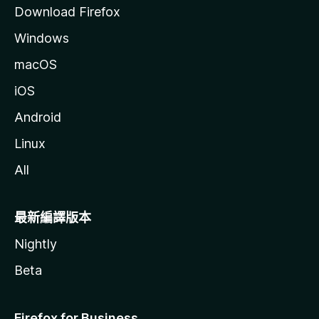
Download Firefox
Windows
macOS
iOS
Android
Linux
All
最新編譯版本
Nightly
Beta
Firefox for Business