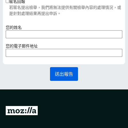
匿名回報
若匿名提出檢舉，我們將無法提供有關檢舉內容的處理情況，或
是針對處理結果再提出申訴。
（
您的姓名
必
填
）
（
您的電子郵件地址
必
填
）
送出報告
前
往
M