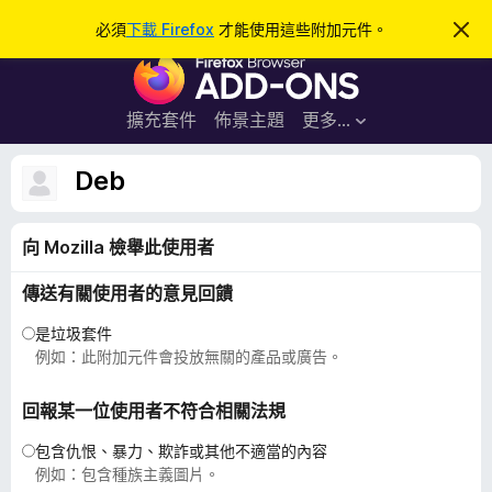
搜
登入
必須
下載 Firefox
才能使用這些附加元件。
忽
略
尋
F
此
通
i
知
r
擴充套件
佈景主題
更多…
e
f
Deb
o
x
向 Mozilla 檢舉此使用者
瀏
覽
傳送有關使用者的意見回饋
器
附
是垃圾套件
加
例如：此附加元件會投放無關的產品或廣告。
元
件
回報某一位使用者不符合相關法規
包含仇恨、暴力、欺詐或其他不適當的內容
例如：包含種族主義圖片。