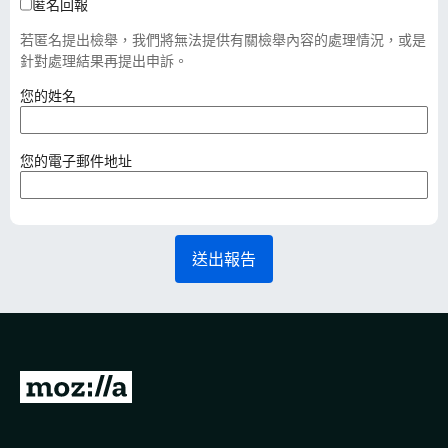
匿名回報
若匿名提出檢舉，我們將無法提供有關檢舉內容的處理情況，或是
針對處理結果再提出申訴。
（
您的姓名
必
填
）
（
您的電子郵件地址
必
填
）
送出報告
前
往
M