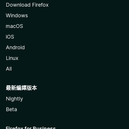
Download Firefox
Windows
macOS
iOS
Android
Linux
All
最新編譯版本
Nightly
Beta
Firefox for Business