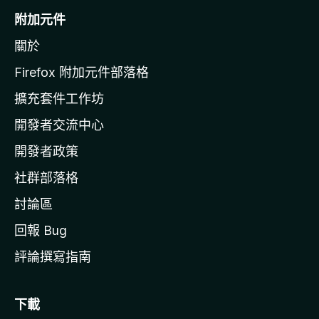
o
附加元件
z
關於
i
l
Firefox 附加元件部落格
l
擴充套件工作坊
a
開發者交流中心
官
網
開發者政策
社群部落格
討論區
回報 Bug
評論撰寫指南
下載