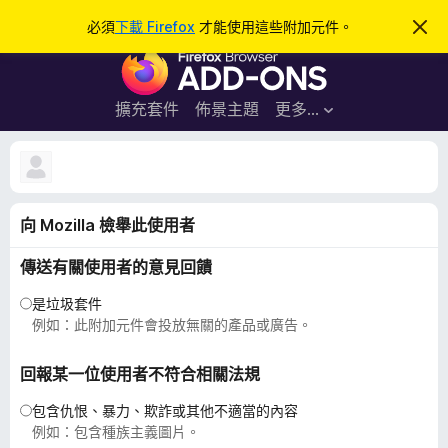
搜
登入
必須
下載 Firefox
才能使用這些附加元件。
忽
略
尋
F
此
通
i
知
r
擴充套件
佈景主題
更多…
e
f
ㅤㅤ
o
x
向 Mozilla 檢舉此使用者
瀏
覽
傳送有關使用者的意見回饋
器
附
是垃圾套件
加
例如：此附加元件會投放無關的產品或廣告。
元
件
回報某一位使用者不符合相關法規
包含仇恨、暴力、欺詐或其他不適當的內容
例如：包含種族主義圖片。