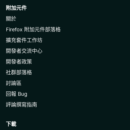
o
附加元件
z
關於
i
l
Firefox 附加元件部落格
l
擴充套件工作坊
a
開發者交流中心
官
網
開發者政策
社群部落格
討論區
回報 Bug
評論撰寫指南
下載