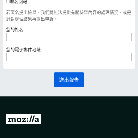
匿名回報
若匿名提出檢舉，我們將無法提供有關檢舉內容的處理情況，或是
針對處理結果再提出申訴。
（
您的姓名
必
填
）
（
您的電子郵件地址
必
填
）
送出報告
前
往
M