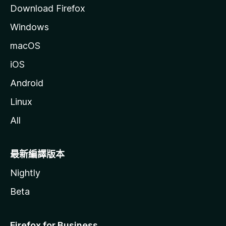
Download Firefox
Windows
macOS
iOS
Android
Linux
All
最新編譯版本
Nightly
Beta
Firefox for Business