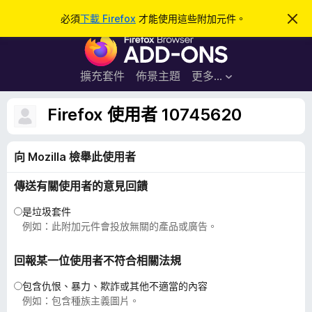
搜
登入
必須
下載 Firefox
才能使用這些附加元件。
忽
略
尋
F
此
通
i
知
r
擴充套件
佈景主題
更多…
e
f
Firefox 使用者 10745620
o
x
向 Mozilla 檢舉此使用者
瀏
覽
傳送有關使用者的意見回饋
器
附
是垃圾套件
加
例如：此附加元件會投放無關的產品或廣告。
元
件
回報某一位使用者不符合相關法規
包含仇恨、暴力、欺詐或其他不適當的內容
例如：包含種族主義圖片。