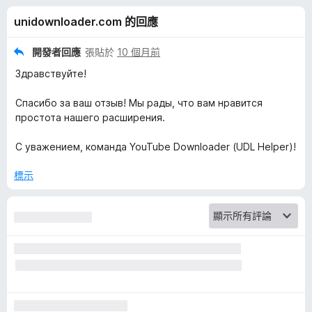
e
分
unidownloader.com 的回應
D
開發者回應
張貼於
10 個月前
o
Здравствуйте!
w
Спасибо за ваш отзыв! Мы рады, что вам нравится
простота нашего расширения.
n
С уважением, команда YouTube Downloader (UDL Helper)!
l
標示
o
a
d
e