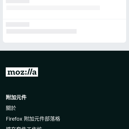
前
往
M
o
附加元件
z
關於
i
l
Firefox 附加元件部落格
l