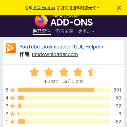
搜
登入
必須
下載 Firefox
才能使用這些附加元件。
忽
略
尋
F
此
通
i
知
r
擴充套件
佈景主題
更多…
e
f
Y
YouTube Downloader (UDL Helper)
o
作者:
unidownloader.com
x
o
瀏
評
覽
u
價
器
4.6 顆星，滿分 5 顆星
4
附
T
.
5
691
加
6
4
50
元
u
分
件
3
22
，
滿
b
2
9
分
1
62
5