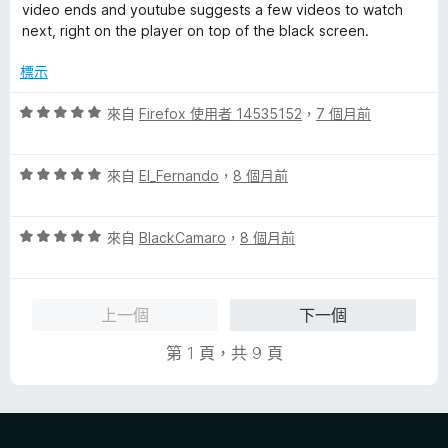
分
video ends and youtube suggests a few videos to watch
5
next, right on the player on top of the black screen.
分
標示
評
來自
Firefox 使用者 14535152
，
7 個月前
價
5
評
分
來自
El_Fernando
，
8 個月前
價
，
5
滿
評
分
來自
BlackCamaro
，
8 個月前
分
價
，
5
5
滿
分
分
分
上一個
下一個
，
5
滿
分
第 1 頁，共 9 頁
分
5
分