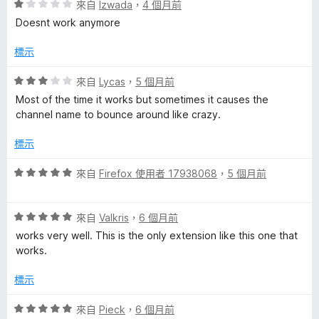
評
來自
lzwada
，
4 個月前
價
Doesnt work anymore
1
分
標示
，
滿
評
來自
Lycas
，
5 個月前
分
價
Most of the time it works but sometimes it causes the
5
3
channel name to bounce around like crazy.
分
分
，
標示
滿
分
評
來自
Firefox 使用者 17938068
，
5 個月前
5
價
分
5
評
分
來自
Valkris
，
6 個月前
價
，
works very well. This is the only extension like this one that
5
滿
works.
分
分
，
5
標示
滿
分
分
評
來自
Pieck
，
6 個月前