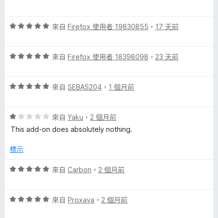
價
l
1
評
分
來自
Firefox 使用者 19830855
，
17 天前
價
，
a
5
滿
評
分
來自
Firefox 使用者 18398098
，
23 天前
分
t
價
，
5
5
滿
分
e
評
分
來自
SEBAS204
，
1 個月前
分
價
，
5
5
滿
分
的
評
分
來自
Yaku
，
2 個月前
分
價
，
5
This add-on does absolutely nothing.
評
1
滿
分
分
分
標示
論
，
5
滿
分
評
來自
Carbon
，
2 個月前
分
價
5
5
分
評
分
來自
Proxava
，
2 個月前
價
，