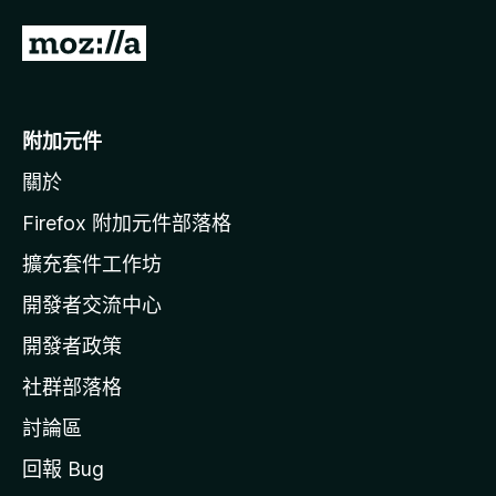
前
往
M
o
附加元件
z
關於
i
l
Firefox 附加元件部落格
l
擴充套件工作坊
a
開發者交流中心
官
網
開發者政策
社群部落格
討論區
回報 Bug