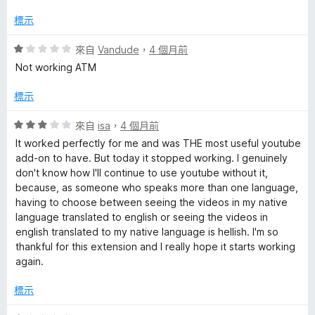
1
滿
分
分
標示
，
5
滿
分
評
來自
Vandude
，
4 個月前
分
價
Not working ATM
5
1
分
分
標示
，
滿
評
來自
isa
，
4 個月前
分
價
It worked perfectly for me and was THE most useful youtube
5
3
add-on to have. But today it stopped working. I genuinely
分
分
don't know how I'll continue to use youtube without it,
，
because, as someone who speaks more than one language,
滿
having to choose between seeing the videos in my native
分
language translated to english or seeing the videos in
5
english translated to my native language is hellish. I'm so
分
thankful for this extension and I really hope it starts working
again.
標示