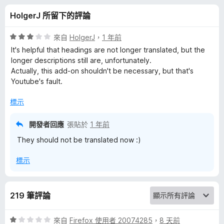
e
分
HolgerJ 所留下的評論
A
評
來自
HolgerJ
，
1 年前
n
價
It's helpful that headings are not longer translated, but the
3
longer descriptions still are, unfortunately.
分
Actually, this add-on shouldn't be necessary, but that's
t
，
Youtube's fault.
滿
i
分
標示
5
T
分
開發者回應
張貼於
1 年前
They should not be translated now :)
r
標示
a
n
219 筆評論
s
評
來自
Firefox 使用者 20074285
，
8 天前