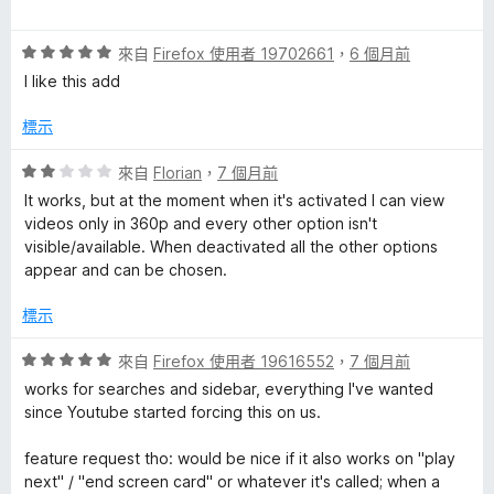
5
價
分
5
評
分
來自
Firefox 使用者 19702661
，
6 個月前
價
，
I like this add
5
滿
分
分
標示
，
5
滿
分
評
來自
Florian
，
7 個月前
分
價
It works, but at the moment when it's activated I can view
5
2
videos only in 360p and every other option isn't
分
分
visible/available. When deactivated all the other options
，
appear and can be chosen.
滿
分
標示
5
分
評
來自
Firefox 使用者 19616552
，
7 個月前
價
works for searches and sidebar, everything I've wanted
5
since Youtube started forcing this on us.
分
，
feature request tho: would be nice if it also works on "play
滿
next" / "end screen card" or whatever it's called; when a