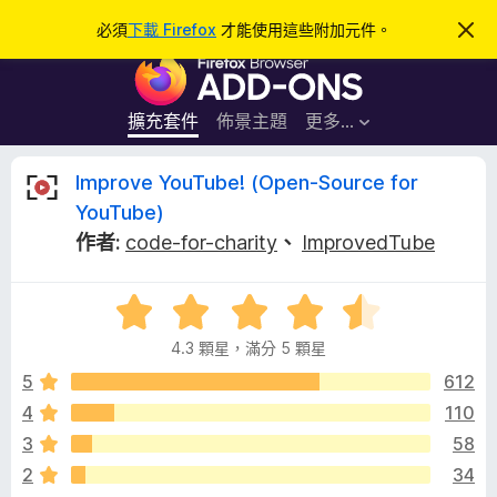
搜
登入
必須
下載 Firefox
才能使用這些附加元件。
忽
略
尋
F
此
通
i
知
r
擴充套件
佈景主題
更多…
e
f
I
Improve YouTube! (Open-Source for
o
YouTube)
x
m
作者:
code-for-charity
、
ImprovedTube
瀏
覽
p
器
評
價
附
r
4.3 顆星，滿分 5 顆星
4
加
.
5
612
元
o
3
件
4
110
分
v
3
58
，
滿
2
34
分