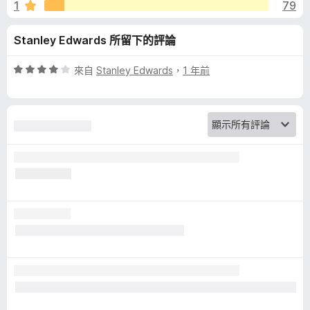
e
1
79
5
分
Y
Stanley Edwards 所留下的評論
o
評
來自
Stanley Edwards
，
1 年前
價
u
4
分
，
T
滿
分
u
5
分
b
e
!
(