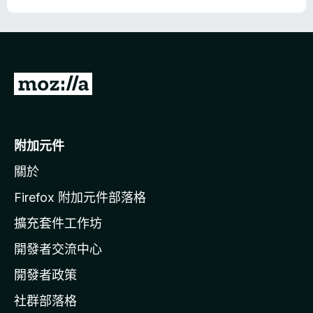
前
往
M
o
附加元件
z
關於
i
l
Firefox 附加元件部落格
l
擴充套件工作坊
a
開發者交流中心
官
網
開發者政策
社群部落格