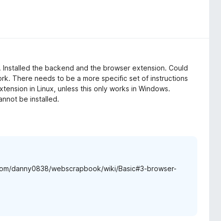
. Installed the backend and the browser extension. Could
rk. There needs to be a more specific set of instructions
xtension in Linux, unless this only works in Windows.
cannot be installed.
b.com/danny0838/webscrapbook/wiki/Basic#3-browser-