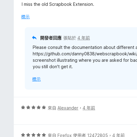
5
分
I miss the old Scrapbook Extension.
分
，
滿
標示
分
5
分
開發者回應
張貼於
4 年前
Please consult the documentation about different
https://github.com/danny0838/webscrapbook/wiki/Ba
screenshot illustrating where you are asked for bac
you still don't get it.
標示
評
來自
Alexander
，
4 年前
價
5
分
，
評
來自
Firefox 使用者 12472805
，
4 年前