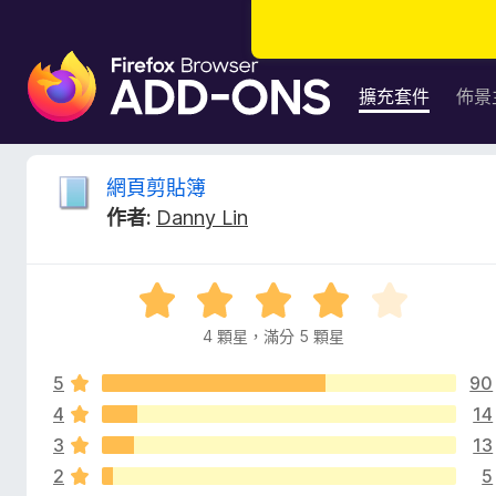
F
i
擴充套件
佈景
r
e
f
網
網頁剪貼簿
o
作者:
Danny Lin
x
頁
瀏
覽
剪
評
器
價
附
4 顆星，滿分 5 顆星
貼
4
加
分
元
5
90
，
簿
件
滿
4
14
分
3
13
的
5
2
5
分