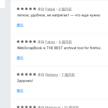
評
來自
Palilial
，
4 個月前
價
легкое, удобное, не напрягает — что еще нужно
5
分
標示
，
滿
分
評
來自
Fabax
，
4 個月前
5
價
WebScrapBook is THE BEST archival tool for firefox.
分
5
分
標示
，
滿
分
評
來自
Neliamo
，
7 個月前
5
價
Здорово!
分
5
分
標示
，
滿
分
評
來自
Markmcm
，
10 個月前