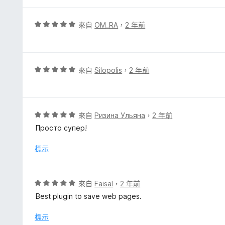
評
來自
OM_RA
，
2 年前
價
5
分
，
評
來自
Silopolis
，
2 年前
滿
價
分
5
5
分
分
，
評
來自
Ризина Ульяна
，
2 年前
滿
價
Просто супер!
分
5
5
分
標示
分
，
滿
分
評
來自
Faisal
，
2 年前
5
價
Best plugin to save web pages.
分
5
分
標示