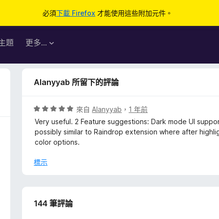
必須
下載 Firefox
才能使用這些附加元件。
主題
更多…
Alanyyab 所留下的評論
評
來自
Alanyyab
，
1 年前
價
Very useful. 2 Feature suggestions: Dark mode UI support
5
possibly similar to Raindrop extension where after highl
分
color options.
，
滿
標示
分
5
分
144 筆評論