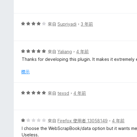
滿
價
分
5
5
分
分
，
評
來自
Supriyadi
，
3 年前
滿
價
分
4
5
分
分
，
評
來自
Yaliang
，
4 年前
滿
價
Thanks for developing this plugin. It makes it extremel
分
5
5
分
標示
分
，
滿
分
評
來自
texsd
，
4 年前
5
價
分
5
分
，
評
來自
Firefox 使用者 13058149
，
4 年前
滿
價
I choose the WebScrapBook/data option but it wants me 
分
1
Useless.