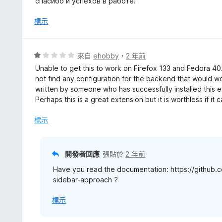
спасибо и успехов в работе!
5
分
分
，
標示
滿
分
5
評
來自
ehobby
，
2 年前
分
價
Unable to get this to work on Firefox 133 and Fedora 40
1
not find any configuration for the backend that would wo
分
written by someone who has successfully installed this e
，
Perhaps this is a great extension but it is worthless if it 
滿
分
標示
5
分
開發者回應
張貼於
2 年前
Have you read the documentation: https://githu
sidebar-approach ?
標示