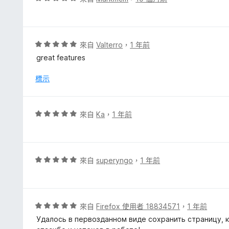
5
價
分
5
分
，
評
來自
Valterro
，
1 年前
滿
價
great features
分
5
5
分
標示
分
，
滿
分
評
來自
Ka
，
1 年前
5
價
分
5
分
，
評
來自
superyngo
，
1 年前
滿
價
分
5
5
分
分
，
評
來自
Firefox 使用者 18834571
，
1 年前
滿
價
Удалось в первозданном виде сохранить страницу, 
分
5