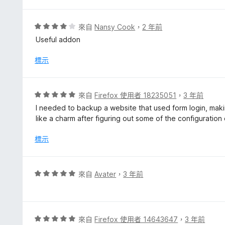
，
滿
分
評
來自
Nansy Cook
，
2 年前
5
價
Useful addon
分
4
分
標示
，
滿
分
評
來自
Firefox 使用者 18235051
，
3 年前
5
價
I needed to backup a website that used form login, maki
分
5
like a charm after figuring out some of the configuration
分
，
標示
滿
分
5
評
來自
Avater
，
3 年前
分
價
5
分
，
評
來自
Firefox 使用者 14643647
，
3 年前