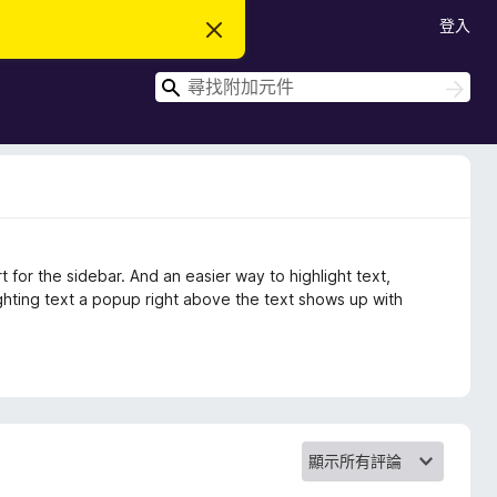
登入
忽
略
此
搜
通
搜
知
尋
尋
 for the sidebar. And an easier way to highlight text,
ighting text a popup right above the text shows up with