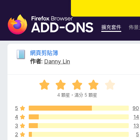
F
i
擴充套件
佈景
r
e
f
網
網頁剪貼簿
o
作者:
Danny Lin
x
頁
瀏
覽
剪
評
器
價
附
4 顆星，滿分 5 顆星
貼
4
加
分
元
5
90
，
簿
件
滿
4
14
分
3
13
的
5
2
5
分