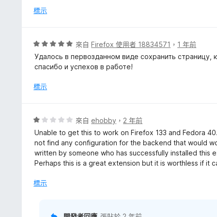
滿
標示
分
5
分
評
來自
Firefox 使用者 18834571
，
1 年前
價
Удалось в первозданном виде сохранить страницу, 
5
спасибо и успехов в работе!
分
，
標示
滿
分
5
評
來自
ehobby
，
2 年前
分
價
Unable to get this to work on Firefox 133 and Fedora 40
1
not find any configuration for the backend that would wo
分
written by someone who has successfully installed this e
，
Perhaps this is a great extension but it is worthless if it 
滿
分
標示
5
分
開發者回應
張貼於
2 年前