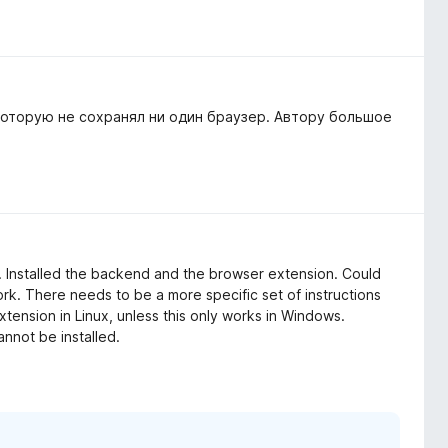
которую не сохранял ни один браузер. Автору большое
. Installed the backend and the browser extension. Could
rk. There needs to be a more specific set of instructions
xtension in Linux, unless this only works in Windows.
cannot be installed.