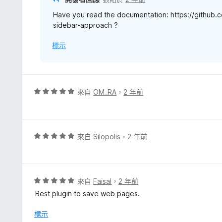
Have you read the documentation: https://githu
sidebar-approach ?
標示
評
來自
OM_RA
，
2 年前
價
5
分
，
評
來自
Silopolis
，
2 年前
滿
價
分
5
5
分
分
，
評
來自
Faisal
，
2 年前
滿
價
Best plugin to save web pages.
分
5
5
分
標示
分