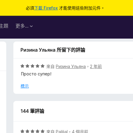
必須
下載 Firefox
才能使用這些附加元件。
主題
更多…
Ризина Ульяна 所留下的評論
評
來自
Ризина Ульяна
，
2 年前
價
Просто супер!
5
分
標示
，
滿
分
5
144 筆評論
分
評
來自
Palilial
，
4 個月前