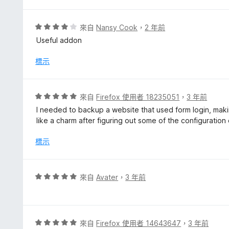
，
滿
分
評
來自
Nansy Cook
，
2 年前
5
價
Useful addon
分
4
分
標示
，
滿
分
評
來自
Firefox 使用者 18235051
，
3 年前
5
價
I needed to backup a website that used form login, maki
分
5
like a charm after figuring out some of the configuration
分
，
標示
滿
分
5
評
來自
Avater
，
3 年前
分
價
5
分
，
評
來自
Firefox 使用者 14643647
，
3 年前