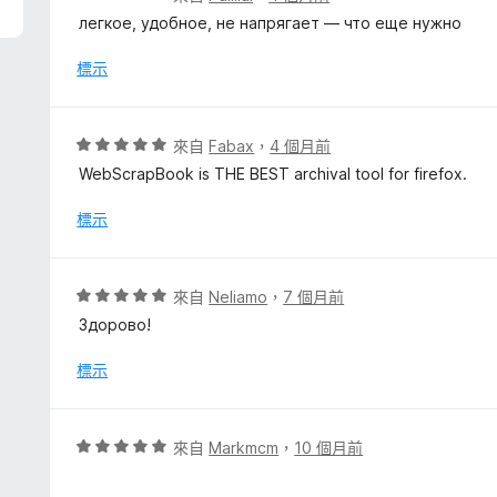
價
легкое, удобное, не напрягает — что еще нужно
5
分
標示
，
滿
分
評
來自
Fabax
，
4 個月前
5
價
WebScrapBook is THE BEST archival tool for firefox.
分
5
分
標示
，
滿
分
評
來自
Neliamo
，
7 個月前
5
價
Здорово!
分
5
分
標示
，
滿
分
評
來自
Markmcm
，
10 個月前
5
價
分
5