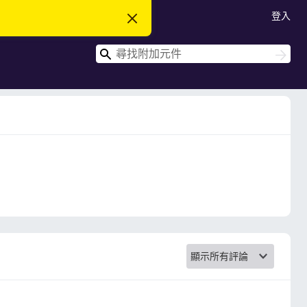
登入
忽
略
此
搜
通
搜
知
尋
尋