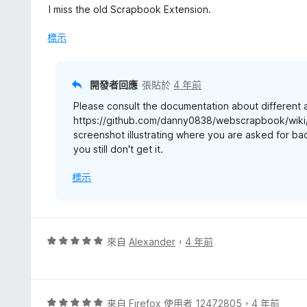
5
分
I miss the old Scrapbook Extension.
分
，
滿
標示
分
5
分
開發者回應
張貼於
4 年前
Please consult the documentation about different
https://github.com/danny0838/webscrapbook/wiki/Ba
screenshot illustrating where you are asked for bac
you still don't get it.
標示
評
來自
Alexander
，
4 年前
價
5
分
，
評
來自
Firefox 使用者 12472805
，
4 年前