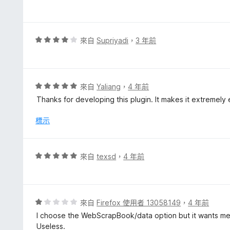
滿
價
分
5
5
分
分
，
評
來自
Supriyadi
，
3 年前
滿
價
分
4
5
分
分
，
評
來自
Yaliang
，
4 年前
滿
價
Thanks for developing this plugin. It makes it extremel
分
5
5
分
標示
分
，
滿
分
評
來自
texsd
，
4 年前
5
價
分
5
分
，
評
來自
Firefox 使用者 13058149
，
4 年前
滿
價
I choose the WebScrapBook/data option but it wants me 
分
1
Useless.