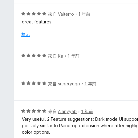
分
，
評
來自
Valterro
，
1 年前
滿
價
great features
分
5
5
分
標示
分
，
滿
分
評
來自
Ka
，
1 年前
5
價
分
5
分
，
評
來自
superyngo
，
1 年前
滿
價
分
5
5
分
分
，
評
來自
Alanyyab
，
1 年前
滿
價
Very useful. 2 Feature suggestions: Dark mode UI support
分
5
possibly similar to Raindrop extension where after highl
5
分
color options.
分
，