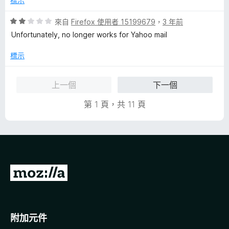
標示
滿
分
評
來自
Firefox 使用者 15199679
，
3 年前
5
價
Unfortunately, no longer works for Yahoo mail
分
2
分
標示
，
滿
上一個
下一個
分
5
第 1 頁，共 11 頁
分
前
往
M
o
附加元件
z