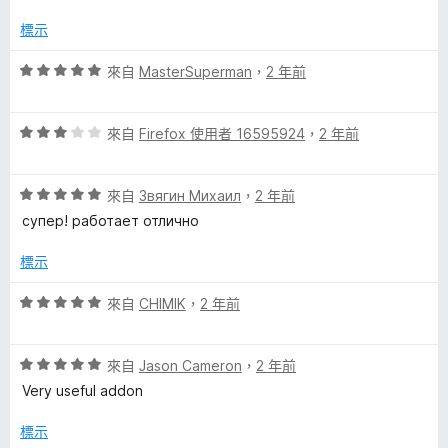
滿
分
標示
5
分
評
來自
MasterSuperman
，
2 年前
價
5
評
分
來自
Firefox 使用者 16595924
，
2 年前
價
，
3
滿
評
分
來自
Звягин Михаил
，
2 年前
分
價
，
5
супер! работает отлично
5
滿
分
分
分
標示
，
5
滿
分
評
來自
CHIMIK
，
2 年前
分
價
5
5
分
評
分
來自
Jason Cameron
，
2 年前
價
，
Very useful addon
5
滿
分
分
標示