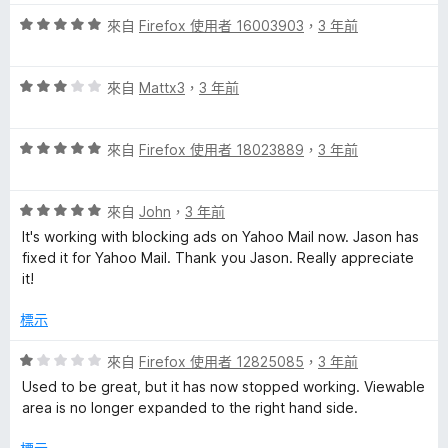
，
5
滿
分
評
來自
Firefox 使用者 16003903
，
3 年前
分
價
5
5
分
評
分
來自
Mattx3
，
3 年前
價
，
3
滿
評
分
來自
Firefox 使用者 18023889
，
3 年前
分
價
，
5
5
滿
分
評
分
來自
John
，
3 年前
分
價
，
5
It's working with blocking ads on Yahoo Mail now. Jason has
5
滿
分
fixed it for Yahoo Mail. Thank you Jason. Really appreciate
分
分
it!
，
5
滿
分
標示
分
5
評
來自
Firefox 使用者 12825085
，
3 年前
分
價
Used to be great, but it has now stopped working. Viewable
1
area is no longer expanded to the right hand side.
分
，