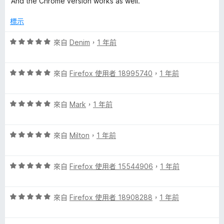
And the Chrome version works as well.
分
的
標示
評
評
來自
Denim
，
1 年前
價
5
論
評
分
來自
Firefox 使用者 18995740
，
1 年前
價
，
5
滿
評
分
來自
Mark
，
1 年前
分
價
，
5
5
滿
分
評
分
來自
Milton
，
1 年前
分
價
，
5
5
滿
分
評
分
來自
Firefox 使用者 15544906
，
1 年前
分
價
，
5
5
滿
分
評
分
來自
Firefox 使用者 18908288
，
1 年前
分
價
，
5
5
滿
分