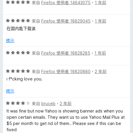
評
分
來自
Firefox 使用者 14643075
，
1 年前
分
價
，
5
5
滿
分
評
分
來自
Firefox 使用者 18829045
，
1 年前
分
價
，
5
在国内能下载诶
5
滿
分
分
分
標示
，
5
滿
分
評
來自
Firefox 使用者 18828285
，
1 年前
分
價
5
5
分
評
分
來自
Firefox 使用者 18820880
，
2 年前
價
，
i f*cking love you.
5
滿
分
分
標示
，
5
滿
分
評
來自
bruceb
，
2 年前
分
價
It was fine but now Yahoo is showing banner ads when you
5
4
open certain emails. They want us to use Yahoo Mail Plus at
分
分
$5 per month to get rid of them.. Please see if this can be
，
fixed