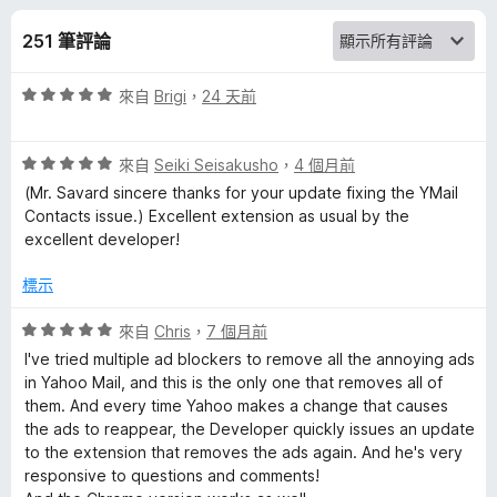
l
分
251 筆評論
A
評
來自
Brigi
，
24 天前
d
價
5
B
評
分
來自
Seiki Seisakusho
，
4 個月前
價
，
(Mr. Savard sincere thanks for your update fixing the YMail
5
l
滿
Contacts issue.) Excellent extension as usual by the
分
分
excellent developer!
，
5
o
滿
分
標示
分
c
5
評
來自
Chris
，
7 個月前
分
價
I've tried multiple ad blockers to remove all the annoying ads
k
5
in Yahoo Mail, and this is the only one that removes all of
分
them. And every time Yahoo makes a change that causes
，
e
the ads to reappear, the Developer quickly issues an update
滿
to the extension that removes the ads again. And he's very
分
responsive to questions and comments!
r
5