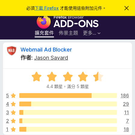
搜
登入
必須
下載 Firefox
才能使用這些附加元件。
忽
略
尋
F
此
通
i
知
r
擴充套件
佈景主題
更多…
e
f
W
Webmail Ad Blocker
o
作者:
Jason Savard
x
e
瀏
評
覽
b
價
器
4.4 顆星，滿分 5 顆星
4
附
m
.
5
186
加
4
4
29
元
a
分
件
3
11
，
滿
i
2
7
分
1
18
5