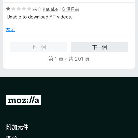
滿
分
分
評
來自
KauaLe
，
8 個月前
5
價
Unable to download YT videos.
分
1
分
標示
，
滿
上一個
下一個
分
5
第 1 頁，共 201 頁
分
前
往
M
o
附加元件
z