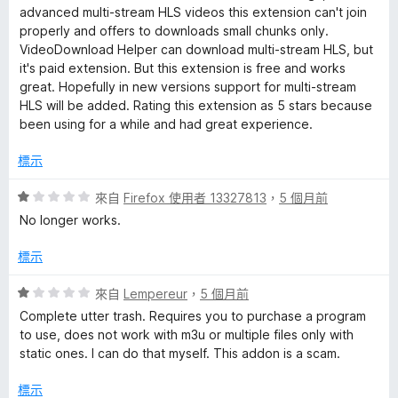
，
advanced multi-stream HLS videos this extension can't join
滿
properly and offers to downloads small chunks only.
分
VideoDownload Helper can download multi-stream HLS, but
5
it's paid extension. But this extension is free and works
分
great. Hopefully in new versions support for multi-stream
HLS will be added. Rating this extension as 5 stars because
been using for a while and had great experience.
標示
評
來自
Firefox 使用者 13327813
，
5 個月前
價
No longer works.
1
分
標示
，
滿
評
來自
Lempereur
，
5 個月前
分
價
Complete utter trash. Requires you to purchase a program
5
1
to use, does not work with m3u or multiple files only with
分
分
static ones. I can do that myself. This addon is a scam.
，
滿
標示