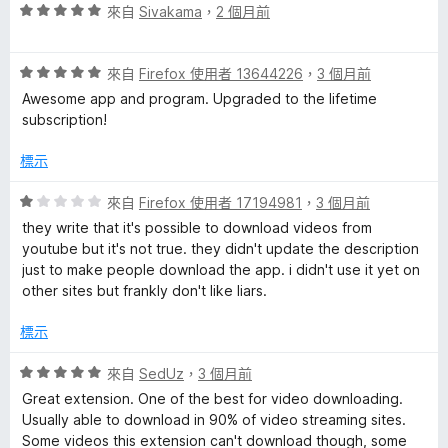
分
評
來自
Sivakama
，
2 個月前
5
價
分
5
評
分
來自
Firefox 使用者 13644226
，
3 個月前
價
，
Awesome app and program. Upgraded to the lifetime
5
滿
subscription!
分
分
，
5
標示
滿
分
分
評
來自
Firefox 使用者 17194981
，
3 個月前
5
價
they write that it's possible to download videos from
分
1
youtube but it's not true. they didn't update the description
分
just to make people download the app. i didn't use it yet on
，
other sites but frankly don't like liars.
滿
分
標示
5
分
評
來自
SedUz
，
3 個月前
價
Great extension. One of the best for video downloading.
5
Usually able to download in 90% of video streaming sites.
分
Some videos this extension can't download though, some