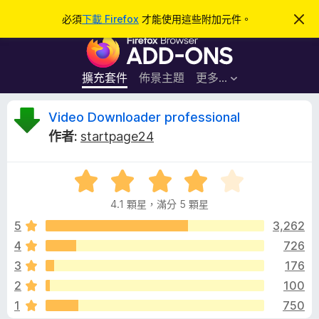
搜
登入
必須
下載 Firefox
才能使用這些附加元件。
忽
略
尋
F
此
通
i
知
r
擴充套件
佈景主題
更多…
e
f
V
Video Downloader professional
o
作者:
startpage24
x
i
瀏
評
覽
d
價
器
4.1 顆星，滿分 5 顆星
4
附
e
.
5
3,262
加
1
4
726
元
o
分
件
3
176
，
滿
D
2
100
分
1
750
5