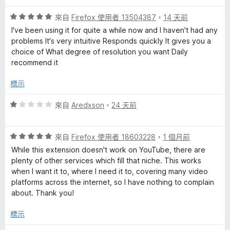
滿
分
分
r
評
來自
Firefox 使用者 13504387
，
14 天前
5
價
I've been using it for quite a while now and I haven't had any
分
5
o
problems It's very intuitive Responds quickly It gives you a
分
choice of What degree of resolution you want Daily
，
recommend it
f
滿
分
標示
e
5
分
評
來自
Aredxson
，
24 天前
s
價
1
評
分
來自
Firefox 使用者 18603228
，
1 個月前
s
價
，
While this extension doesn't work on YouTube, there are
5
滿
plenty of other services which fill that niche. This works
i
分
分
when I want it to, where I need it to, covering many video
，
5
platforms across the internet, so I have nothing to complain
o
滿
分
about. Thank you!
分
5
n
標示
分