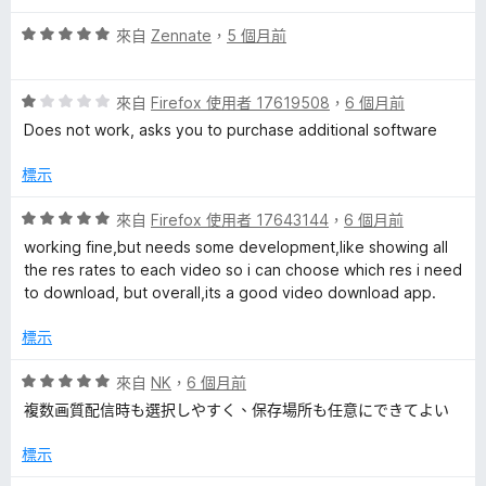
分
5
評
來自
Zennate
，
5 個月前
分
價
5
評
分
來自
Firefox 使用者 17619508
，
6 個月前
價
，
Does not work, asks you to purchase additional software
1
滿
分
分
標示
，
5
滿
分
評
來自
Firefox 使用者 17643144
，
6 個月前
分
價
working fine,but needs some development,like showing all
5
5
the res rates to each video so i can choose which res i need
分
分
to download, but overall,its a good video download app.
，
滿
標示
分
5
評
來自
NK
，
6 個月前
分
價
複数画質配信時も選択しやすく、保存場所も任意にできてよい
5
分
標示
，