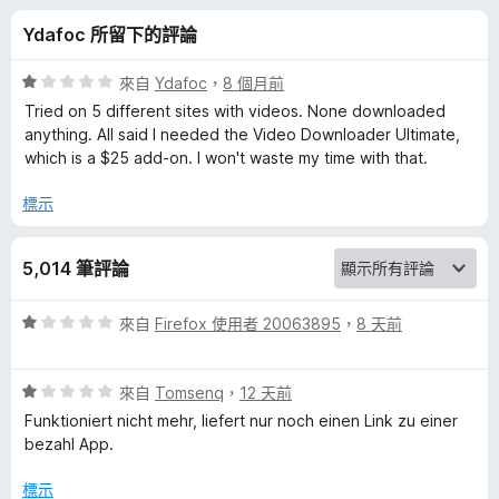
o
分
Ydafoc 所留下的評論
w
評
來自
Ydafoc
，
8 個月前
n
價
Tried on 5 different sites with videos. None downloaded
1
anything. All said I needed the Video Downloader Ultimate,
分
which is a $25 add-on. I won't waste my time with that.
l
，
滿
標示
o
分
5
a
5,014 筆評論
分
d
評
來自
Firefox 使用者 20063895
，
8 天前
價
1
e
評
分
來自
Tomsenq
，
12 天前
價
，
Funktioniert nicht mehr, liefert nur noch einen Link zu einer
r
1
滿
bezahl App.
分
分
p
，
5
標示