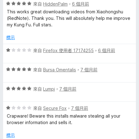
滿
評
來自
HiddenPalm
，
6 個月前
分
價
This works great downloading videos from Xiaohongshu
5
5
(RedNote). Thank you. This will absolutely help me improve
分
分
my Kung Fu. Full stars.
，
滿
標示
分
5
評
來自
Firefox 使用者 17174255
，
6 個月前
分
價
1
評
分
來自
Bursa Omentalis
，
7 個月前
價
，
5
滿
評
分
來自
Lumpi
，
7 個月前
分
價
，
5
5
滿
分
評
分
來自
Secure Fox
，
7 個月前
分
價
，
5
Crapware! Beware this installs malware stealing all your
1
滿
分
browser information and sells it.
分
分
，
5
標示