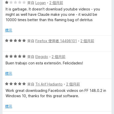
評
來自
Logan
，
2 個月前
a
價
It is garbage. It doesn't download youtube videos - you
1
might as well have Claude make you one - it would be
l
分
10000 times better than this flaming bag of detritus
，
的
滿
標示
分
5
評
評
來自
Firefox 使用者 14498101
，
2 個月前
分
價
5
論
評
分
來自
Elegido
，
2 個月前
價
，
Buen trabajo con esta extensión. Felicidades!
5
滿
分
分
標示
，
5
滿
分
評
來自
Tri Arif Hadianto
，
2 個月前
分
價
Work great downloading Facebook videos on FF 148.0.2 in
5
5
Windows 10, thanks for this great software.
分
分
，
標示
滿