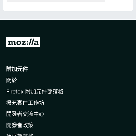
前
往
M
o
附加元件
z
關於
i
l
Firefox 附加元件部落格
l
擴充套件工作坊
a
開發者交流中心
官
網
開發者政策