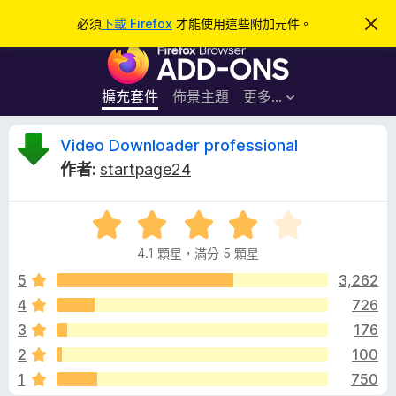
搜
登入
必須
下載 Firefox
才能使用這些附加元件。
忽
略
尋
F
此
通
i
知
r
擴充套件
佈景主題
更多…
e
f
V
Video Downloader professional
o
作者:
startpage24
x
i
瀏
評
覽
d
價
器
4.1 顆星，滿分 5 顆星
4
附
e
.
5
3,262
加
1
4
726
元
o
分
件
3
176
，
滿
D
2
100
分
1
750
5