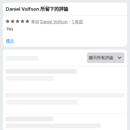
o
分
Daniel Volfson 所留下的評論
w
評
來自
Daniel Volfson
，
1 年前
n
價
Yes
5
分
標示
l
，
滿
o
分
5
a
分
d
e
r
p