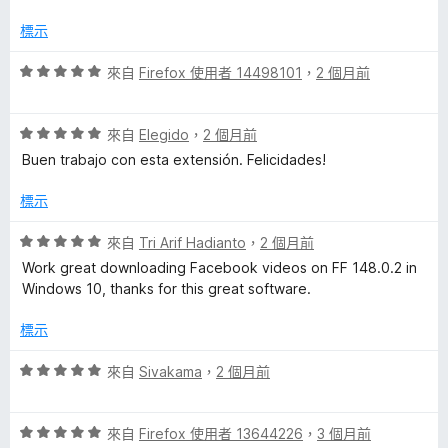
，
a
滿
標示
分
l
5
評
來自
Firefox 使用者 14498101
，
2 個月前
分
價
的
5
評
分
來自
Elegido
，
2 個月前
價
，
評
Buen trabajo con esta extensión. Felicidades!
5
滿
分
分
標示
論
，
5
滿
分
評
來自
Tri Arif Hadianto
，
2 個月前
分
價
Work great downloading Facebook videos on FF 148.0.2 in
5
5
Windows 10, thanks for this great software.
分
分
，
標示
滿
分
評
來自
Sivakama
，
2 個月前
5
價
分
5
評
分
來自
Firefox 使用者 13644226
，
3 個月前