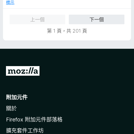
分
標示
，
滿
上一個
下一個
分
5
第 1 頁，共 201 頁
分
前
往
M
o
附加元件
z
關於
i
l
Firefox 附加元件部落格
l
擴充套件工作坊