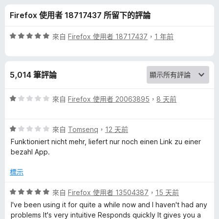
o
分
Firefox 使用者 18717437 所留下的評論
w
評
來自
Firefox 使用者 18717437
，
1 年前
n
價
5
分
l
5,014 筆評論
，
滿
o
分
評
來自
Firefox 使用者 20063895
，
8 天前
5
價
a
分
1
評
分
來自
Tomsenq
，
12 天前
價
，
d
Funktioniert nicht mehr, liefert nur noch einen Link zu einer
1
滿
bezahl App.
分
分
e
，
5
標示
滿
分
r
分
評
來自
Firefox 使用者 13504387
，
15 天前
5
價
I've been using it for quite a while now and I haven't had any
p
分
5
problems It's very intuitive Responds quickly It gives you a