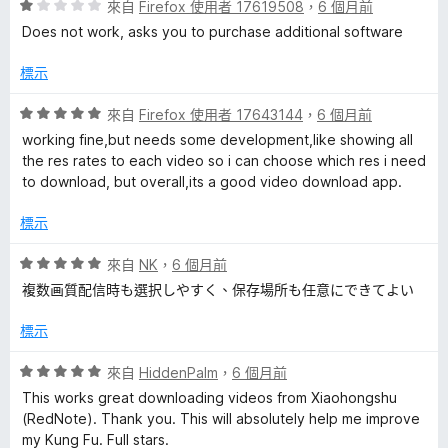
評
分
來自
Firefox 使用者 17619508
，
6 個月前
價
，
Does not work, asks you to purchase additional software
1
滿
分
分
標示
，
5
滿
分
評
來自
Firefox 使用者 17643144
，
6 個月前
分
價
working fine,but needs some development,like showing all
5
5
the res rates to each video so i can choose which res i need
分
分
to download, but overall,its a good video download app.
，
滿
標示
分
5
評
來自
NK
，
6 個月前
分
價
複数画質配信時も選択しやすく、保存場所も任意にできてよい
5
分
標示
，
滿
評
來自
HiddenPalm
，
6 個月前
分
價
This works great downloading videos from Xiaohongshu
5
5
(RedNote). Thank you. This will absolutely help me improve
分
分
my Kung Fu. Full stars.