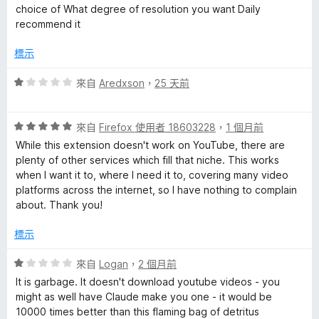
分
choice of What degree of resolution you want Daily
，
r
recommend it
滿
分
標示
o
5
分
評
來自
Aredxson
，
25 天前
f
價
1
e
評
分
來自
Firefox 使用者 18603228
，
1 個月前
價
，
While this extension doesn't work on YouTube, there are
5
滿
s
plenty of other services which fill that niche. This works
分
分
when I want it to, where I need it to, covering many video
，
5
platforms across the internet, so I have nothing to complain
s
滿
分
about. Thank you!
分
i
5
標示
分
o
評
來自
Logan
，
2 個月前
價
It is garbage. It doesn't download youtube videos - you
1
n
might as well have Claude make you one - it would be
分
10000 times better than this flaming bag of detritus