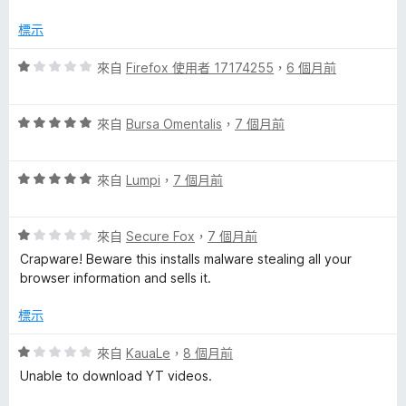
，
滿
標示
分
5
評
來自
Firefox 使用者 17174255
，
6 個月前
分
價
1
評
分
來自
Bursa Omentalis
，
7 個月前
價
，
5
滿
評
分
來自
Lumpi
，
7 個月前
分
價
，
5
5
滿
分
評
分
來自
Secure Fox
，
7 個月前
分
價
，
5
Crapware! Beware this installs malware stealing all your
1
滿
分
browser information and sells it.
分
分
，
5
標示
滿
分
分
評
來自
KauaLe
，
8 個月前
5
價
Unable to download YT videos.
分
1