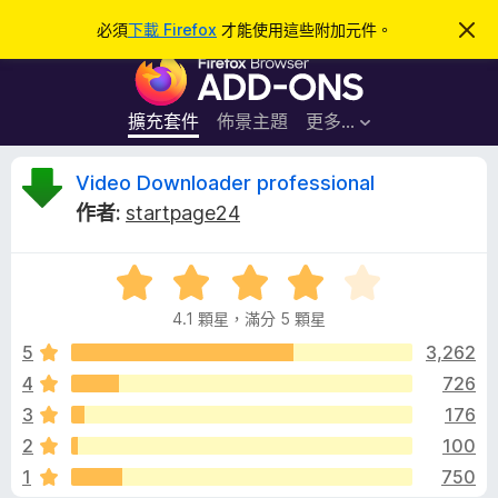
搜
登入
必須
下載 Firefox
才能使用這些附加元件。
忽
略
尋
F
此
通
i
知
r
擴充套件
佈景主題
更多…
e
f
V
Video Downloader professional
o
作者:
startpage24
x
i
瀏
評
覽
d
價
器
4.1 顆星，滿分 5 顆星
4
附
e
.
5
3,262
加
1
4
726
元
o
分
件
3
176
，
滿
D
2
100
分
1
750
5