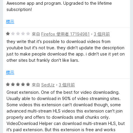
價
，
Awesome app and program. Upgraded to the lifetime
5
滿
subscription!
分
分
，
5
標示
滿
分
分
評
來自
Firefox 使用者 17194981
，
3 個月前
5
價
they write that it's possible to download videos from
分
1
youtube but it's not true. they didn't update the description
分
just to make people download the app. i didn't use it yet on
，
other sites but frankly don't like liars.
滿
分
標示
5
分
評
來自
SedUz
，
3 個月前
價
Great extension. One of the best for video downloading.
5
Usually able to download in 90% of video streaming sites.
分
Some videos this extension can't download though, some
，
advanced multi-stream HLS videos this extension can't join
滿
properly and offers to downloads small chunks only.
分
VideoDownload Helper can download multi-stream HLS, but
5
it's paid extension. But this extension is free and works