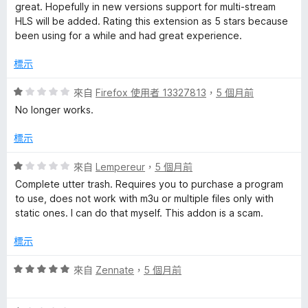
分
great. Hopefully in new versions support for multi-stream
HLS will be added. Rating this extension as 5 stars because
been using for a while and had great experience.
標示
評
來自
Firefox 使用者 13327813
，
5 個月前
價
No longer works.
1
分
標示
，
滿
評
來自
Lempereur
，
5 個月前
分
價
Complete utter trash. Requires you to purchase a program
5
1
to use, does not work with m3u or multiple files only with
分
分
static ones. I can do that myself. This addon is a scam.
，
滿
標示
分
5
評
來自
Zennate
，
5 個月前
分
價
5