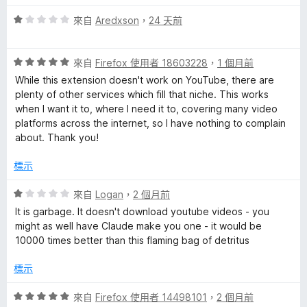
5
a
分
評
來自
Aredxson
，
24 天前
價
l
1
評
分
來自
Firefox 使用者 18603228
，
1 個月前
的
價
，
While this extension doesn't work on YouTube, there are
5
滿
plenty of other services which fill that niche. This works
分
分
評
when I want it to, where I need it to, covering many video
，
5
platforms across the internet, so I have nothing to complain
滿
分
about. Thank you!
論
分
5
標示
分
評
來自
Logan
，
2 個月前
價
It is garbage. It doesn't download youtube videos - you
1
might as well have Claude make you one - it would be
分
10000 times better than this flaming bag of detritus
，
滿
標示
分
5
評
來自
Firefox 使用者 14498101
，
2 個月前