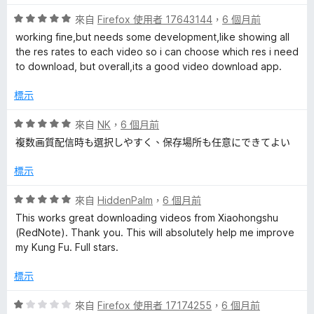
，
5
滿
分
評
來自
Firefox 使用者 17643144
，
6 個月前
分
價
working fine,but needs some development,like showing all
5
5
the res rates to each video so i can choose which res i need
分
分
to download, but overall,its a good video download app.
，
滿
標示
分
5
評
來自
NK
，
6 個月前
分
價
複数画質配信時も選択しやすく、保存場所も任意にできてよい
5
分
標示
，
滿
評
來自
HiddenPalm
，
6 個月前
分
價
This works great downloading videos from Xiaohongshu
5
5
(RedNote). Thank you. This will absolutely help me improve
分
分
my Kung Fu. Full stars.
，
滿
標示
分
5
評
來自
Firefox 使用者 17174255
，
6 個月前