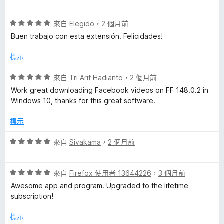
分
價
5
評
分
來自
Elegido
，
2 個月前
價
，
Buen trabajo con esta extensión. Felicidades!
5
滿
分
分
標示
，
5
滿
分
評
來自
Tri Arif Hadianto
，
2 個月前
分
價
Work great downloading Facebook videos on FF 148.0.2 in
5
5
Windows 10, thanks for this great software.
分
分
，
標示
滿
分
評
來自
Sivakama
，
2 個月前
5
價
分
5
評
分
來自
Firefox 使用者 13644226
，
3 個月前
價
，
Awesome app and program. Upgraded to the lifetime
5
滿
subscription!
分
分
，
5
標示