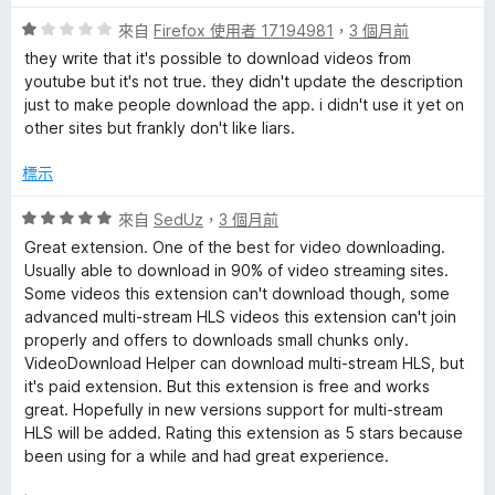
滿
分
分
評
來自
Firefox 使用者 17194981
，
3 個月前
5
價
they write that it's possible to download videos from
分
1
youtube but it's not true. they didn't update the description
分
just to make people download the app. i didn't use it yet on
，
other sites but frankly don't like liars.
滿
分
標示
5
分
評
來自
SedUz
，
3 個月前
價
Great extension. One of the best for video downloading.
5
Usually able to download in 90% of video streaming sites.
分
Some videos this extension can't download though, some
，
advanced multi-stream HLS videos this extension can't join
滿
properly and offers to downloads small chunks only.
分
VideoDownload Helper can download multi-stream HLS, but
5
it's paid extension. But this extension is free and works
分
great. Hopefully in new versions support for multi-stream
HLS will be added. Rating this extension as 5 stars because
been using for a while and had great experience.