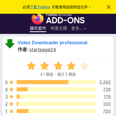
搜
登入
必須
下載 Firefox
才能使用這些附加元件。
忽
略
尋
F
此
通
i
知
r
擴充套件
佈景主題
更多…
e
f
V
Video Downloader professional
o
作者:
startpage24
x
i
瀏
評
覽
d
價
器
4.1 顆星，滿分 5 顆星
4
附
e
.
5
3,262
加
1
4
726
元
o
分
件
3
176
，
滿
D
2
100
分
1
750
5