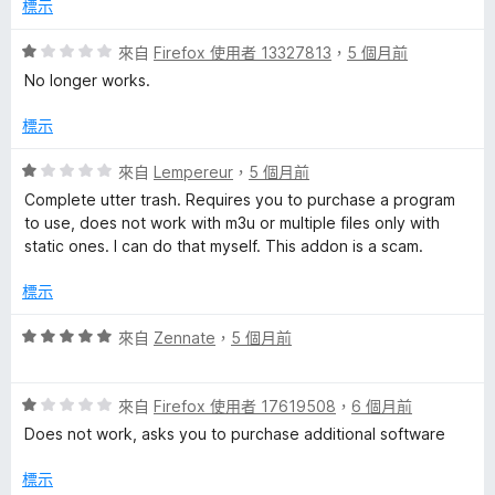
標示
評
來自
Firefox 使用者 13327813
，
5 個月前
價
No longer works.
1
分
標示
，
滿
評
來自
Lempereur
，
5 個月前
分
價
Complete utter trash. Requires you to purchase a program
5
1
to use, does not work with m3u or multiple files only with
分
分
static ones. I can do that myself. This addon is a scam.
，
滿
標示
分
5
評
來自
Zennate
，
5 個月前
分
價
5
評
分
來自
Firefox 使用者 17619508
，
6 個月前
價
，
Does not work, asks you to purchase additional software
1
滿
分
分
標示