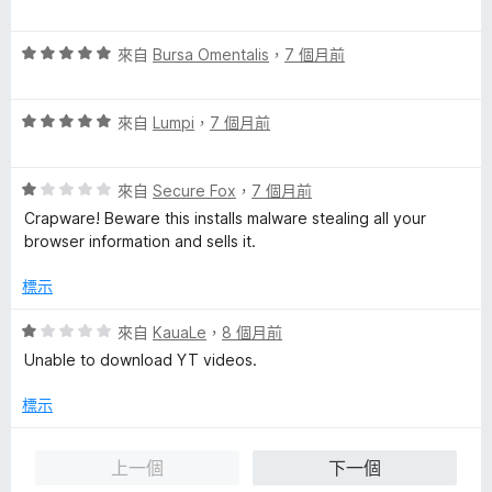
分
價
1
評
分
來自
Bursa Omentalis
，
7 個月前
價
，
5
滿
評
分
來自
Lumpi
，
7 個月前
分
價
，
5
5
滿
分
評
分
來自
Secure Fox
，
7 個月前
分
價
，
5
Crapware! Beware this installs malware stealing all your
1
滿
分
browser information and sells it.
分
分
，
5
標示
滿
分
分
評
來自
KauaLe
，
8 個月前
5
價
Unable to download YT videos.
分
1
分
標示
，
滿
上一個
下一個
分