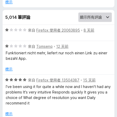
標示
r
5,014 筆評論
o
評
來自
Firefox 使用者 20063895
，
8 天前
f
價
1
e
評
分
來自
Tomsenq
，
12 天前
價
，
Funktioniert nicht mehr, liefert nur noch einen Link zu einer
1
滿
s
bezahl App.
分
分
，
5
標示
s
滿
分
分
評
來自
Firefox 使用者 13504387
，
15 天前
i
5
價
I've been using it for quite a while now and I haven't had any
分
5
problems It's very intuitive Responds quickly It gives you a
o
分
choice of What degree of resolution you want Daily
，
recommend it
滿
n
分
標示