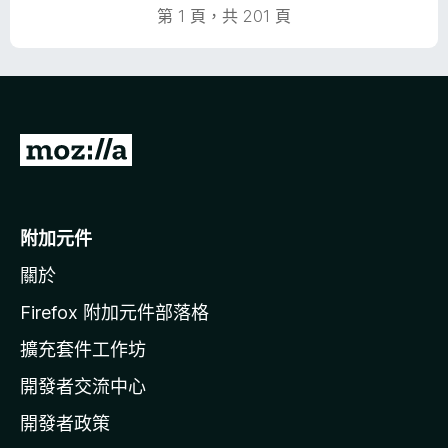
5
第 1 頁，共 201 頁
分
前
往
M
o
附加元件
z
關於
i
l
Firefox 附加元件部落格
l
擴充套件工作坊
a
開發者交流中心
官
網
開發者政策