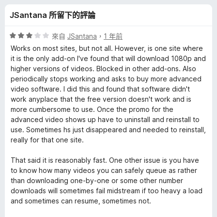
o
分
JSantana 所留下的評論
w
評
來自
JSantana
，
1 年前
n
價
Works on most sites, but not all. However, is one site where
3
it is the only add-on I've found that will download 1080p and
分
higher versions of videos. Blocked in other add-ons. Also
l
，
periodically stops working and asks to buy more advanced
滿
video software. I did this and found that software didn't
o
分
work anyplace that the free version doesn't work and is
5
more cumbersome to use. Once the promo for the
a
分
advanced video shows up have to uninstall and reinstall to
use. Sometimes hs just disappeared and needed to reinstall,
d
really for that one site.
That said it is reasonably fast. One other issue is you have
e
to know how many videos you can safely queue as rather
than downloading one-by-one or some other number
r
downloads will sometimes fail midstream if too heavy a load
and sometimes can resume, sometimes not.
p