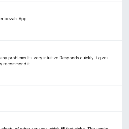
ner bezahl App.
 any problems It's very intuitive Responds quickly It gives
ly recommend it
lenty of other services which fill that niche. This works