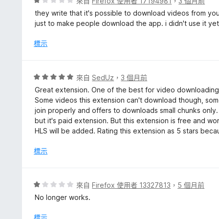
評
來自
Firefox 使用者 17194981
，
3 個月前
5
價
they write that it's possible to download videos from you
分
1
just to make people download the app. i didn't use it yet o
分
，
標示
滿
分
5
評
來自
SedUz
，
3 個月前
分
價
Great extension. One of the best for video downloading.
5
Some videos this extension can't download though, some
分
join properly and offers to downloads small chunks onl
，
but it's paid extension. But this extension is free and w
滿
HLS will be added. Rating this extension as 5 stars bec
分
5
標示
分
評
來自
Firefox 使用者 13327813
，
5 個月前
價
No longer works.
1
分
標示