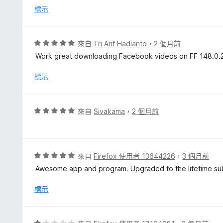
5
分
標示
分
，
滿
分
評
來自
Tri Arif Hadianto
，
2 個月前
5
價
Work great downloading Facebook videos on FF 148.0.2 i
分
5
分
標示
，
滿
分
評
來自
Sivakama
，
2 個月前
5
價
分
5
分
，
評
來自
Firefox 使用者 13644226
，
3 個月前
滿
價
Awesome app and program. Upgraded to the lifetime sub
分
5
5
分
標示
分
，
滿
分