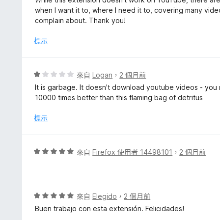
分
5
when I want it to, where I need it to, covering many vide
5
分
complain about. Thank you!
分
，
滿
標示
分
5
分
評
來自
Logan
，
2 個月前
價
It is garbage. It doesn't download youtube videos - you
1
10000 times better than this flaming bag of detritus
分
，
標示
滿
分
5
評
來自
Firefox 使用者 14498101
，
2 個月前
分
價
5
分
，
評
來自
Elegido
，
2 個月前
滿
價
Buen trabajo con esta extensión. Felicidades!
分
5