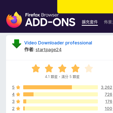
F
i
擴充套件
佈景
r
e
f
V
Video Downloader professional
o
作者:
startpage24
x
i
瀏
覽
d
評
器
價
附
4.1 顆星，滿分 5 顆星
e
4
加
.
元
5
3,262
1
o
件
分
4
726
，
3
176
D
滿
2
100
分