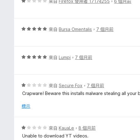
評
來自
Firefox 使用者 17174255
，
6 個月前
分
價
1
分
，
評
來自
Bursa Omentalis
，
7 個月前
滿
價
分
5
5
分
分
，
評
來自
Lumpi
，
7 個月前
滿
價
分
5
5
分
分
，
評
來自
Secure Fox
，
7 個月前
滿
價
Crapware! Beware this installs malware stealing all your b
分
1
5
分
標示
分
，
滿
分
評
來自
KauaLe
，
8 個月前
5
價
Unable to download YT videos.
分