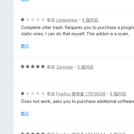
，
滿
分
評
來自
Lempereur
，
5 個月前
5
價
Complete utter trash. Requires you to purchase a program
分
1
static ones. I can do that myself. This addon is a scam.
分
，
標示
滿
分
5
評
來自
Zennate
，
5 個月前
分
價
5
分
，
評
來自
Firefox 使用者 17619508
，
6 個月前
滿
價
Does not work, asks you to purchase additional softwar
分
1
5
分
標示
分
，
滿
分