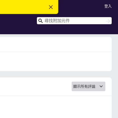
登入
忽
略
此
搜
通
搜
知
尋
尋