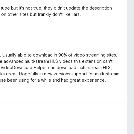
tube but it's not true. they didn't update the description
n other sites but frankly don't like liars.
 Usually able to download in 90% of video streaming sites.
 advanced multi-stream HLS videos this extension can't
y. VideoDownload Helper can download multi-stream HLS,
orks great. Hopefully in new versions support for multi-stream
ause been using for a while and had great experience.