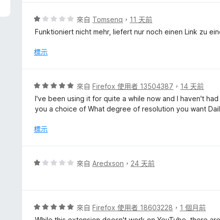
分
，
評
來自
Tomsenq
，
11 天前
滿
價
Funktioniert nicht mehr, liefert nur noch einen Link zu ei
分
1
5
分
標示
分
，
滿
分
評
來自
Firefox 使用者 13504387
，
14 天前
5
價
I've been using it for quite a while now and I haven't had
分
5
you a choice of What degree of resolution you want Dai
分
，
標示
滿
分
5
評
來自
Aredxson
，
24 天前
分
價
1
分
，
評
來自
Firefox 使用者 18603228
，
1 個月前
滿
價
While this extension doesn't work on YouTube, there are p