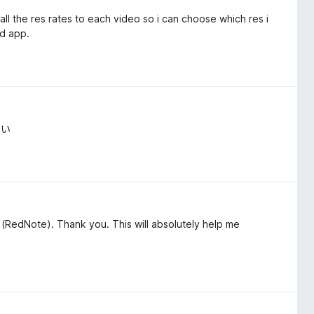
l the res rates to each video so i can choose which res i
ad app.
よい
(RedNote). Thank you. This will absolutely help me