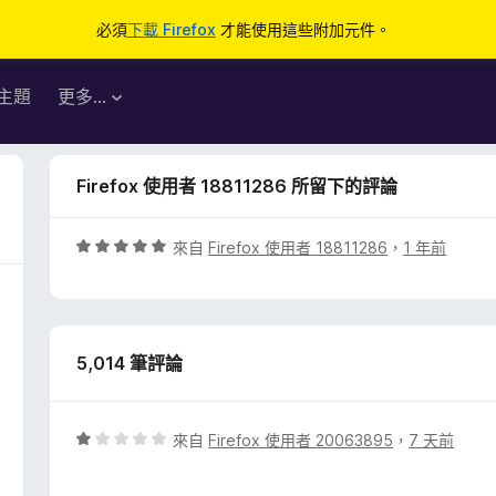
必須
下載 Firefox
才能使用這些附加元件。
主題
更多…
Firefox 使用者 18811286 所留下的評論
評
來自
Firefox 使用者 18811286
，
1 年前
價
5
分
，
5,014 筆評論
滿
分
5
分
評
來自
Firefox 使用者 20063895
，
7 天前
價
1