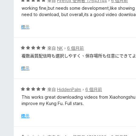
評
來自
Firefox 使用者 17643144
，
6 個月前
5
價
working fine,but needs some development,like showing al
分
5
need to download, but overall,its a good video downlo
分
，
標示
滿
分
5
評
來自
NK
，
6 個月前
分
價
複数画質配信時も選択しやすく、保存場所も任意にできて
5
分
標示
，
滿
分
評
來自
HiddenPalm
，
6 個月前
5
價
This works great downloading videos from Xiaohongshu 
分
5
improve my Kung Fu. Full stars.
分
，
標示
滿
分
5