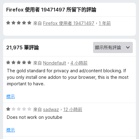
O
分
Firefox 使用者 19471497 所留下的評論
r
評
來自
Firefox 使用者 19471497
，
1 年前
i
價
5
分
g
21,975 筆評論
，
滿
i
分
評
來自
Nondefault
，
4 小時前
5
價
The gold standard for privacy and ad/content blocking. If
n
分
5
you only install one addon to your browser, this is the most
分
important to have.
，
的
滿
標示
分
評
5
評
來自
sadwaz
，
12 小時前
分
價
Does not work on youtube
論
1
分
標示
，