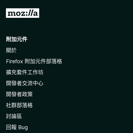
前
往
M
o
附加元件
z
關於
i
l
Firefox 附加元件部落格
l
擴充套件工作坊
a
開發者交流中心
官
網
開發者政策
社群部落格
討論區
回報 Bug