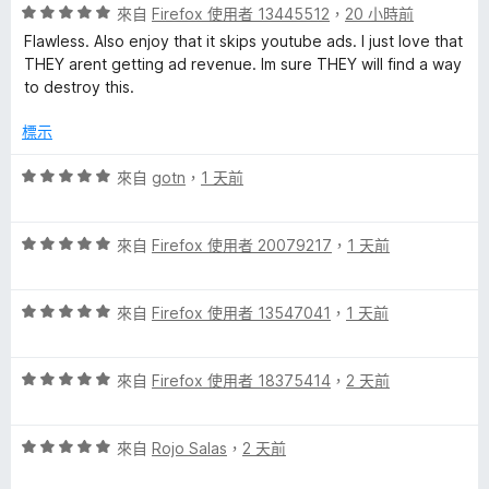
滿
評
來自
Firefox 使用者 13445512
，
20 小時前
分
價
Flawless. Also enjoy that it skips youtube ads. I just love that
5
5
THEY arent getting ad revenue. Im sure THEY will find a way
分
分
to destroy this.
，
滿
標示
分
5
評
來自
gotn
，
1 天前
分
價
5
評
分
來自
Firefox 使用者 20079217
，
1 天前
價
，
5
滿
評
分
來自
Firefox 使用者 13547041
，
1 天前
分
價
，
5
5
滿
分
評
分
來自
Firefox 使用者 18375414
，
2 天前
分
價
，
5
5
滿
分
評
分
來自
Rojo Salas
，
2 天前
分
價
，
5