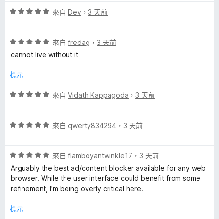
5
滿
分
評
分
來自
Dev
，
3 天前
分
價
，
5
5
滿
分
評
分
來自
fredag
，
3 天前
分
價
，
5
cannot live without it
5
滿
分
分
分
標示
，
5
滿
分
評
來自
Vidath Kappagoda
，
3 天前
分
價
5
5
分
評
分
來自
qwerty834294
，
3 天前
價
，
5
滿
評
分
來自
flamboyantwinkle17
，
3 天前
分
價
，
5
Arguably the best ad/content blocker available for any web
5
滿
分
browser. While the user interface could benefit from some
分
分
refinement, I’m being overly critical here.
，
5
滿
分
標示
分