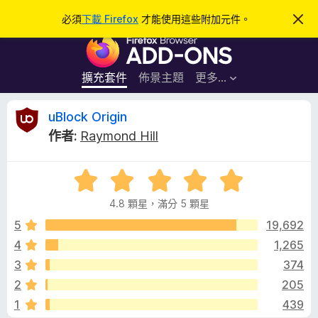
搜
登入
必須
下載 Firefox
才能使用這些附加元件。
忽
略
尋
F
此
通
i
知
r
擴充套件
佈景主題
更多…
e
f
u
uBlock Origin
o
作者:
Raymond Hill
x
B
瀏
評
覽
l
價
器
4.8 顆星，滿分 5 顆星
4
附
o
.
5
19,692
加
8
4
1,265
元
c
分
件
3
374
，
滿
k
2
205
分
1
439
5