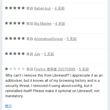
5
評
分
來自
Rebel-kun
，
4 天前
價
，
5
滿
評
分
來自
Big Master
，
4 天前
分
價
，
5
5
滿
分
評
分
來自
AnomalousDoggo
，
5 天前
分
價
，
5
5
滿
分
評
分
來自
July
，
5 天前
分
價
，
5
5
滿
分
評
分
來自
Firefox 使用者 20070998
，
5 天前
分
價
，
5
Why can't i remove this from Librewolf? I appreciate it as an
1
滿
分
adblocker, but it knows all of my browsing history and is a
分
分
security threat. I removed it using about:config, but it
，
5
reinstalled itself! Please make it optional on Librewolf, not
滿
分
mandatory.
分
5
標示