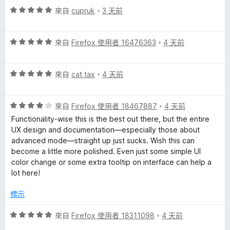
5
評
來自
cupruk
，
3 天前
分
價
5
評
分
來自
Firefox 使用者 16476363
，
4 天前
價
，
5
滿
評
分
來自
cat tax
，
4 天前
分
價
，
5
5
滿
分
評
分
來自
Firefox 使用者 18467887
，
4 天前
分
價
，
5
Functionality-wise this is the best out there, but the entire
4
滿
分
UX design and documentation—especially those about
分
分
advanced mode—straight up just sucks. Wish this can
，
5
become a little more polished. Even just some simple UI
滿
分
color change or some extra tooltip on interface can help a
分
lot here!
5
分
標示
評
來自
Firefox 使用者 18311098
，
4 天前
價