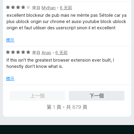
分
評
來自
Mylhan
，
6 天前
價
excellent blockeur de pub mais ne mérite pas 5étoile car ya
4
plus ublock origin sur chrome et aussi youtube block ublock
分
origin et faut utiliser des userscript sinon il et excellent
，
滿
標示
分
5
評
來自
Anas
，
6 天前
分
價
If this isn't the greatest browser extension ever built, I
5
honestly don't know what is.
分
，
標示
滿
分
上一個
下一個
5
分
第 1 頁，共 879 頁