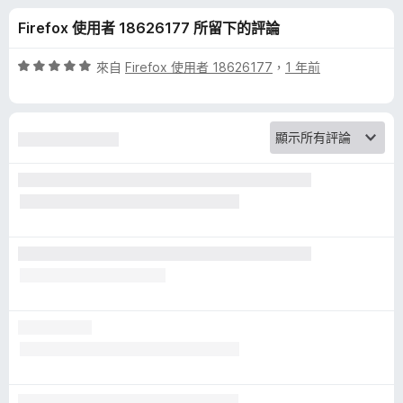
O
分
Firefox 使用者 18626177 所留下的評論
r
評
來自
Firefox 使用者 18626177
，
1 年前
i
價
5
分
g
，
滿
i
分
5
n
分
的
評
論