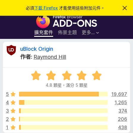
搜
登入
必須
下載 Firefox
才能使用這些附加元件。
忽
略
尋
F
此
通
i
知
r
擴充套件
佈景主題
更多…
e
f
u
uBlock Origin
o
作者:
Raymond Hill
x
B
瀏
評
覽
l
價
器
4.8 顆星，滿分 5 顆星
4
附
o
.
5
19,697
加
8
4
1,265
元
c
分
件
3
374
，
滿
k
2
206
分
1
438
5