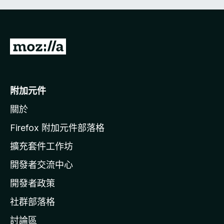
前
往
M
o
附加元件
z
關於
i
l
Firefox 附加元件部落格
l
擴充套件工作坊
a
開發者交流中心
官
網
開發者政策
社群部落格
討論區