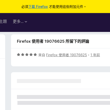
必須
下載 Firefox
才能使用這些附加元件。
主題
更多…
Firefox 使用者 19076625 所留下的評論
評
來自
Firefox 使用者 19076625
，
1 年前
價
5
分
，
滿
分
5
分