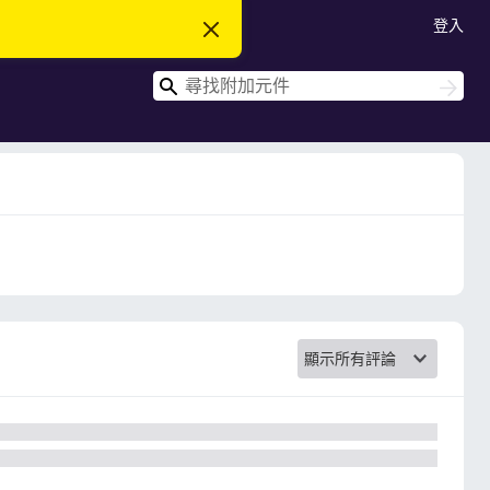
登入
忽
略
此
搜
通
搜
知
尋
尋