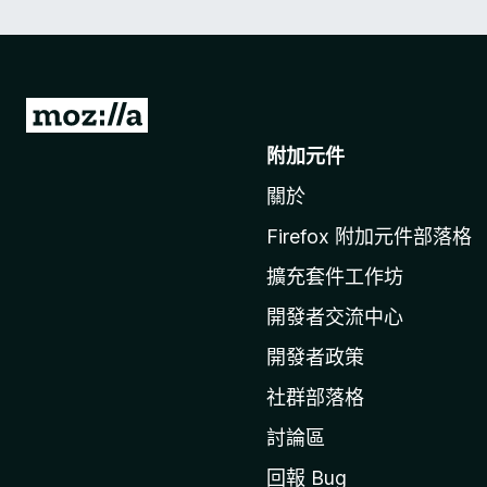
前
往
附加元件
M
關於
o
z
Firefox 附加元件部落格
i
擴充套件工作坊
l
l
開發者交流中心
a
開發者政策
官
社群部落格
網
討論區
回報 Bug