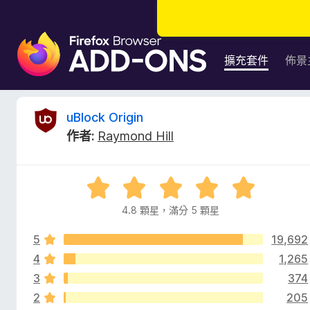
F
i
擴充套件
佈景
r
e
f
u
uBlock Origin
o
作者:
Raymond Hill
x
B
瀏
覽
l
評
器
價
附
4.8 顆星，滿分 5 顆星
o
4
加
.
元
5
19,692
8
c
件
分
4
1,265
，
3
374
k
滿
2
205
分