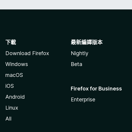
下載
最新編譯版本
Download Firefox
Nightly
Windows
Beta
macOS
iOS
Firefox for Business
Android
Enterprise
Linux
All