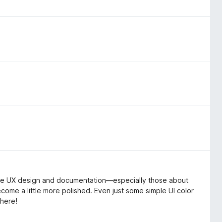
entire UX design and documentation—especially those about
ome a little more polished. Even just some simple UI color
 here!