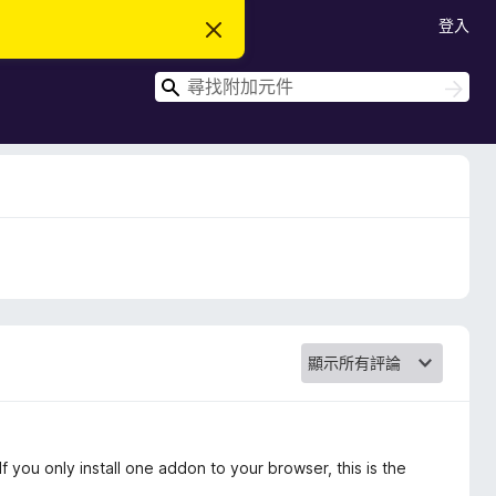
登入
忽
略
此
搜
通
搜
知
尋
尋
 you only install one addon to your browser, this is the