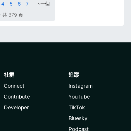
4
5
6
7
下一個
，共 879 頁
社群
追蹤
Connect
Instagram
Contribute
YouTube
Developer
TikTok
Bluesky
Podcast