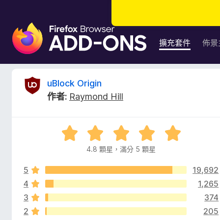
F
i
擴充套件
佈景
r
e
f
u
uBlock Origin
o
作者:
Raymond Hill
x
B
瀏
覽
l
評
器
價
附
4.8 顆星，滿分 5 顆星
o
4
加
.
元
5
19,692
8
c
件
分
4
1,265
，
3
374
k
滿
2
205
分