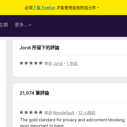
必須
下載 Firefox
才能使用這些附加元件。
主題
更多…
Jordi 所留下的評論
評
來自
Jordi
，
1 年前
價
5
分
，
21,974 筆評論
滿
分
5
分
評
來自
Nondefault
，
12 小時前
價
The gold standard for privacy and ad/content blocking. If
5
most important to have.