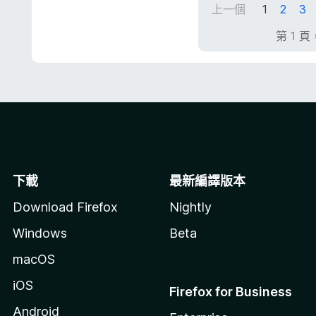
上一個
1
2
3
滿
分
第 1 頁
5
分
下載
最新編譯版本
Download Firefox
Nightly
Windows
Beta
macOS
iOS
Firefox for Business
Android