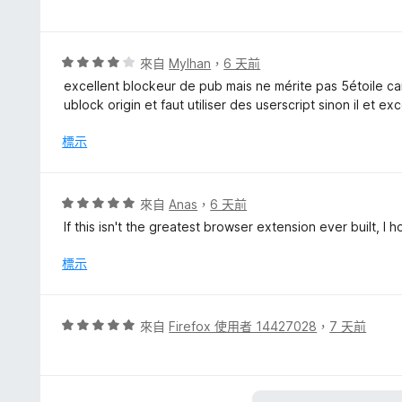
價
分
5
5
分
分
，
評
來自
Mylhan
，
6 天前
滿
價
excellent blockeur de pub mais ne mérite pas 5étoile ca
分
4
ublock origin et faut utiliser des userscript sinon il et exc
5
分
分
，
標示
滿
分
5
評
來自
Anas
，
6 天前
分
價
If this isn't the greatest browser extension ever built, I 
5
分
標示
，
滿
分
評
來自
Firefox 使用者 14427028
，
7 天前
5
價
分
5
分
，