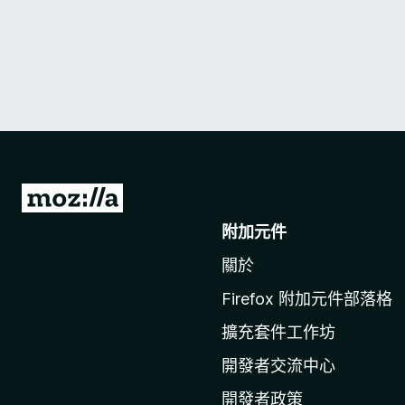
前
往
附加元件
M
關於
o
z
Firefox 附加元件部落格
i
擴充套件工作坊
l
l
開發者交流中心
a
開發者政策