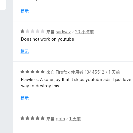
分
，
標示
滿
分
5
評
來自
sadwaz
，
20 小時前
分
價
Does not work on youtube
1
分
標示
，
滿
分
評
來自
Firefox 使用者 13445512
，
1 天前
5
價
Flawless. Also enjoy that it skips youtube ads. I just lov
分
5
way to destroy this.
分
，
標示
滿
分
5
評
來自
gotn
，
1 天前
分
價
5