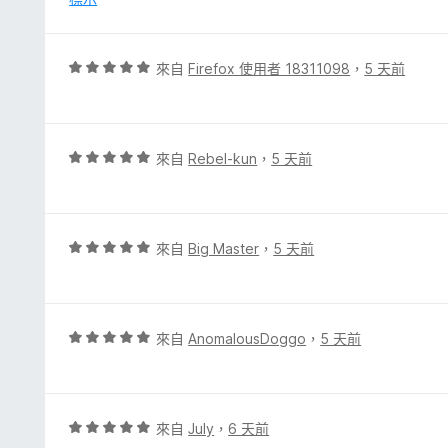
分
5
分
評
來自
Firefox 使用者 18311098
，
5 天前
價
5
分
，
評
來自
Rebel-kun
，
5 天前
滿
價
分
5
5
分
分
，
評
來自
Big Master
，
5 天前
滿
價
分
5
5
分
分
，
評
來自
AnomalousDoggo
，
5 天前
滿
價
分
5
5
分
分
，
評
來自
July
，
6 天前
滿