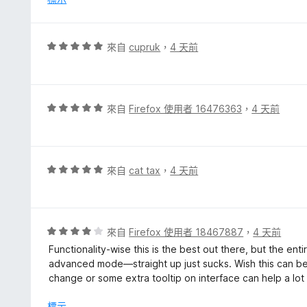
滿
分
5
評
來自
cupruk
，
4 天前
分
價
5
分
，
評
來自
Firefox 使用者 16476363
，
4 天前
滿
價
分
5
5
分
分
，
評
來自
cat tax
，
4 天前
滿
價
分
5
5
分
分
，
評
來自
Firefox 使用者 18467887
，
4 天前
滿
價
Functionality-wise this is the best out there, but the 
分
4
advanced mode—straight up just sucks. Wish this can bec
5
分
change or some extra tooltip on interface can help a lot
分
，
滿
標示