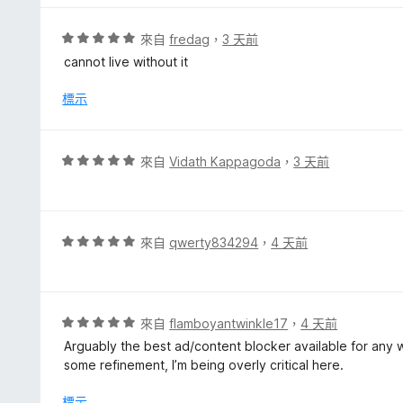
5
分
分
，
評
來自
fredag
，
3 天前
滿
價
cannot live without it
分
5
5
分
標示
分
，
滿
分
評
來自
Vidath Kappagoda
，
3 天前
5
價
分
5
分
，
評
來自
qwerty834294
，
4 天前
滿
價
分
5
5
分
分
，
評
來自
flamboyantwinkle17
，
4 天前
滿
價
Arguably the best ad/content blocker available for any 
分
5
some refinement, I’m being overly critical here.
5
分
分
，
標示