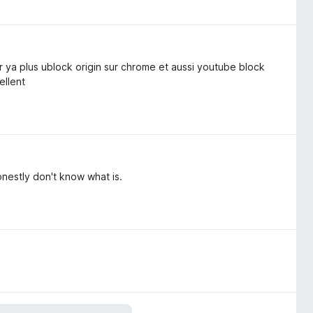
r ya plus ublock origin sur chrome et aussi youtube block
ellent
honestly don't know what is.