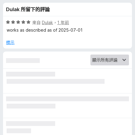
a
分
Dulak 所留下的評論
t
評
來自
Dulak
，
1 年前
e
價
works as described as of 2025-07-01
5
分
標示
P
，
滿
l
分
5
a
分
y
e
r
f