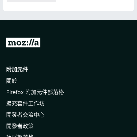
前
往
M
o
附加元件
z
關於
i
l
Firefox 附加元件部落格
l
擴充套件工作坊
a
開發者交流中心
官
網
開發者政策