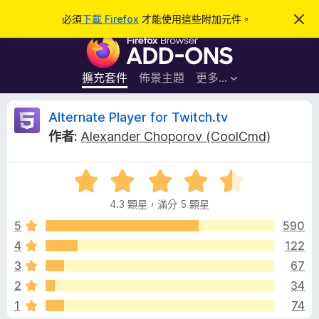
搜
登入
必須
下載 Firefox
才能使用這些附加元件。
忽
略
尋
F
此
通
i
知
r
擴充套件
佈景主題
更多…
e
f
A
Alternate Player for Twitch.tv
o
作者:
Alexander Choporov (CoolCmd)
x
l
瀏
評
覽
t
價
器
4.3 顆星，滿分 5 顆星
4
附
e
.
5
590
加
3
4
122
元
r
分
件
3
67
，
滿
n
2
34
分
1
74
5