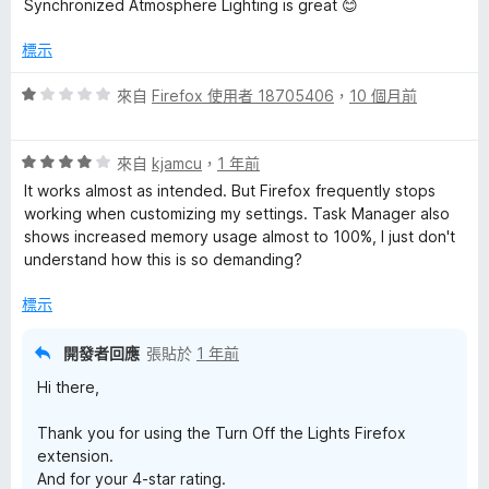
，
5
Synchronized Atmosphere Lighting is great 😊
5
滿
分
分
分
標示
，
5
滿
分
評
來自
Firefox 使用者 18705406
，
10 個月前
分
價
5
1
分
評
分
來自
kjamcu
，
1 年前
價
，
It works almost as intended. But Firefox frequently stops
4
滿
working when customizing my settings. Task Manager also
分
分
shows increased memory usage almost to 100%, I just don't
，
5
understand how this is so demanding?
滿
分
分
標示
5
分
開發者回應
張貼於
1 年前
Hi there,
Thank you for using the Turn Off the Lights Firefox
extension.
And for your 4-star rating.