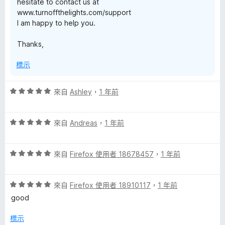
hesitate to contact us at
www.turnoffthelights.com/support
I am happy to help you.
Thanks,
標示
評
來自
Ashley
，
1 年前
價
5
評
分
來自
Andreas
，
1 年前
價
，
5
滿
評
分
來自
Firefox 使用者 18678457
，
1 年前
分
價
，
5
5
滿
分
評
分
來自
Firefox 使用者 18910117
，
1 年前
分
價
，
5
good
5
滿
分
分
分
標示