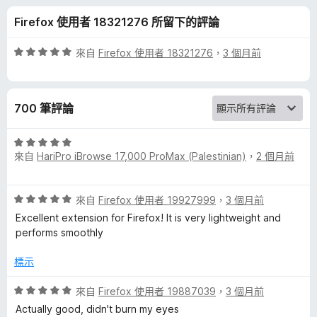
評
分
Firefox 使用者 18321276 所留下的評論
論
評
來自
Firefox 使用者 18321276
，
3 個月前
價
5
分
700 筆評論
，
滿
分
評
5
來自
HariPro iBrowse 17,000 ProMax (Palestinian)
，
2 個月前
價
分
5
分
評
來自
Firefox 使用者 19927999
，
3 個月前
，
價
滿
Excellent extension for Firefox! It is very lightweight and
5
分
performs smoothly
分
5
，
分
標示
滿
分
評
來自
Firefox 使用者 19887039
，
3 個月前
5
價
Actually good, didn't burn my eyes