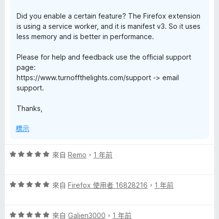
Did you enable a certain feature? The Firefox extension
is using a service worker, and it is manifest v3. So it uses
less memory and is better in performance.
Please for help and feedback use the official support
page:
https://www.turnoffthelights.com/support -> email
support.
Thanks,
標示
評
來自
Remo
，
1 年前
價
5
評
分
來自
Firefox 使用者 16828216
，
1 年前
價
，
5
滿
評
分
來自
Galien3000
，
1 年前
分