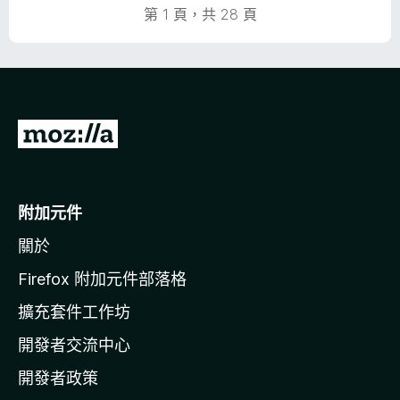
第 1 頁，共 28 頁
前
往
M
o
附加元件
z
關於
i
l
Firefox 附加元件部落格
l
擴充套件工作坊
a
開發者交流中心
官
網
開發者政策