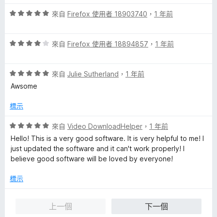
，
5
滿
分
評
來自
Firefox 使用者 18903740
，
1 年前
分
價
5
5
分
評
分
來自
Firefox 使用者 18894857
，
1 年前
價
，
4
滿
評
分
來自
Julie Sutherland
，
1 年前
分
價
，
5
Awsome
5
滿
分
分
分
標示
，
5
滿
分
評
來自
Video DownloadHelper
，
1 年前
分
價
Hello! This is a very good software. It is very helpful to me! I
5
5
just updated the software and it can't work properly! I
分
分
believe good software will be loved by everyone!
，
滿
標示
分
5
上一個
下一個
分