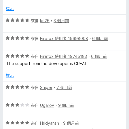
分
5
分
標示
，
滿
評
來自
kit26
，
3 個月前
分
價
5
5
分
評
分
來自
Firefox 使用者 19698008
，
6 個月前
價
，
5
滿
評
分
來自
Firefox 使用者 19745183
，
6 個月前
分
價
，
5
The support from the developer is GREAT
5
滿
分
分
分
標示
，
5
滿
分
評
來自
Sniper
，
7 個月前
分
價
5
5
分
評
分
來自
Ugarov
，
9 個月前
價
，
3
滿
評
分
來自
Hridyansh
，
9 個月前
分
價