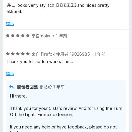
價
，
5
🤩 ... looks verry stylisch 💥💥💥💥💥 and hides pretty
5
滿
分
akkurat.
分
分
，
5
標示
滿
分
分
評
來自
nolan
，
1 年前
5
價
分
5
評
分
來自
Firefox 使用者 19026985
，
1 年前
價
，
Thank you for addon works fine...
5
滿
分
分
標示
，
5
滿
分
開發者回應
張貼於
1 年前
分
Hi there,
5
分
Thank you for your 5 stars review. And for using the Turn
Off the Lights Firefox extension!
If you need any help or have feedback, please do not