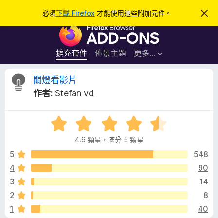
搜
登入
必須
下載 Firefox
才能使用這些附加元件。
忽
略
尋
F
此
通
i
知
r
擴充套件
佈景主題
更多…
e
f
關
關燈看影片
o
作者:
Stefan vd
x
燈
瀏
評
覽
看
價
器
4.6 顆星，滿分 5 顆星
4
附
影
.
5
548
加
6
4
90
元
片
分
件
3
14
，
滿
的
2
8
分
1
40
5