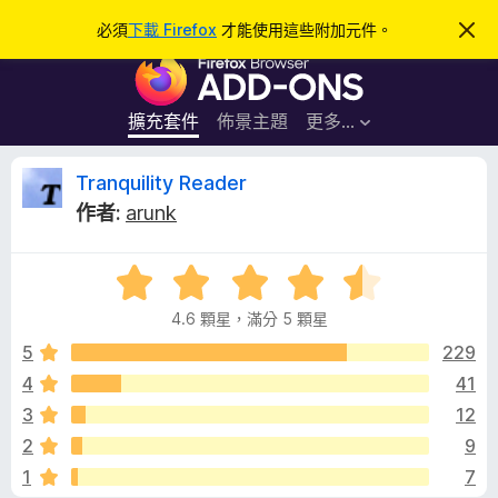
搜
登入
必須
下載 Firefox
才能使用這些附加元件。
忽
略
尋
F
此
通
i
知
r
擴充套件
佈景主題
更多…
e
f
T
Tranquility Reader
o
作者:
arunk
x
r
瀏
評
覽
a
價
器
4.6 顆星，滿分 5 顆星
4
附
n
.
5
229
加
6
4
41
元
q
分
件
3
12
，
滿
u
2
9
分
1
7
5