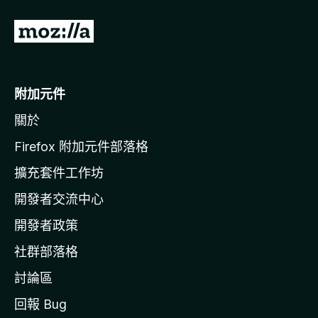
前
往
M
o
附加元件
z
關於
i
l
Firefox 附加元件部落格
l
擴充套件工作坊
a
開發者交流中心
官
網
開發者政策
社群部落格
討論區
回報 Bug