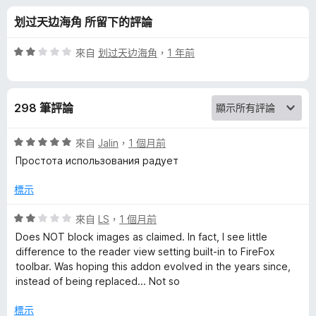
i
分
划过天边海角 所留下的評論
l
評
來自
划过天边海角
，
1 年前
i
價
2
分
t
298 筆評論
，
滿
y
分
評
來自
Jalin
，
1 個月前
5
價
Простота использования радует
R
分
5
分
標示
，
e
滿
評
來自
LS
，
1 個月前
分
價
a
Does NOT block images as claimed. In fact, I see little
5
2
difference to the reader view setting built-in to FireFox
分
分
toolbar. Was hoping this addon evolved in the years since,
d
，
instead of being replaced... Not so
滿
e
分
標示