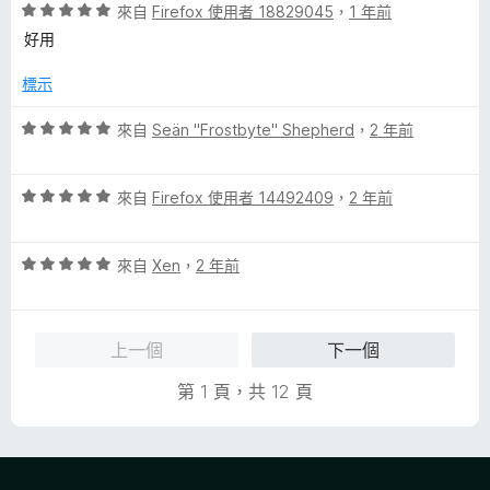
評
分
來自
Firefox 使用者 18829045
，
1 年前
分
價
，
5
好用
5
滿
分
分
分
標示
，
5
滿
分
評
來自
Seän "Frostbyte" Shepherd
，
2 年前
分
價
5
5
分
評
分
來自
Firefox 使用者 14492409
，
2 年前
價
，
5
滿
評
分
來自
Xen
，
2 年前
分
價
，
5
5
滿
分
分
分
上一個
下一個
，
5
滿
分
第 1 頁，共 12 頁
分
5
分