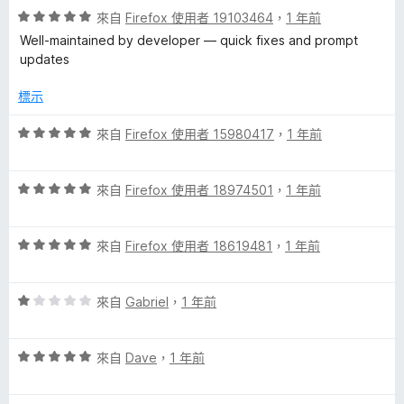
分
評
分
來自
Firefox 使用者 19103464
，
1 年前
分
價
，
5
Well‑maintained by developer — quick fixes and prompt
5
滿
分
updates
分
分
，
5
標示
滿
分
分
評
來自
Firefox 使用者 15980417
，
1 年前
5
價
分
5
評
分
來自
Firefox 使用者 18974501
，
1 年前
價
，
5
滿
評
分
來自
Firefox 使用者 18619481
，
1 年前
分
價
，
5
5
滿
分
評
分
來自
Gabriel
，
1 年前
分
價
，
5
1
滿
分
評
分
來自
Dave
，
1 年前
分
價
，
5
5
滿
分