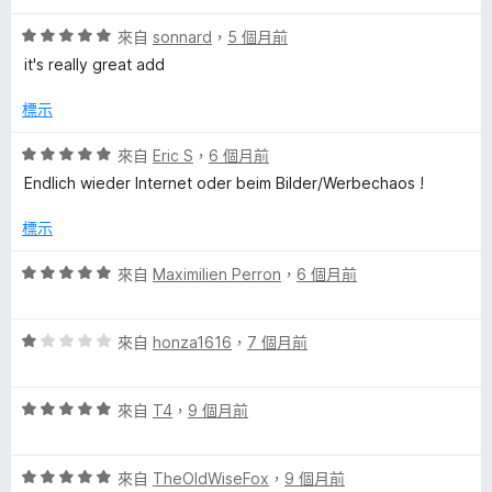
5
分
r
評
來自
sonnard
，
5 個月前
價
it's really great add
5
的
分
標示
，
評
滿
評
來自
Eric S
，
6 個月前
分
價
Endlich wieder Internet oder beim Bilder/Werbechaos !
論
5
5
分
分
標示
，
滿
評
來自
Maximilien Perron
，
6 個月前
分
價
5
5
分
評
分
來自
honza1616
，
7 個月前
價
，
1
滿
評
分
來自
T4
，
9 個月前
分
價
，
5
5
滿
分
評
分
來自
TheOldWiseFox
，
9 個月前
分