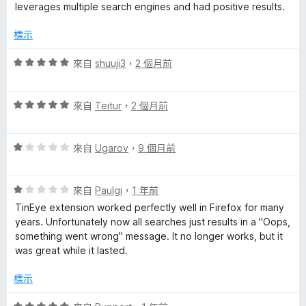
leverages multiple search engines and had positive results.
g
標示
e
評
來自
shuuji3
，
2 個月前
價
S
5
評
分
來自
Teitur
，
2 個月前
e
價
，
5
滿
評
分
來自
Ugarov
，
9 個月前
分
a
價
，
5
1
滿
分
r
評
分
來自
Paulgi
，
1 年前
分
價
，
5
TinEye extension worked perfectly well in Firefox for many
c
1
滿
分
years. Unfortunately now all searches just results in a "Oops,
分
分
something went wrong" message. It no longer works, but it
，
5
h
was great while it lasted.
滿
分
分
標示
的
5
分