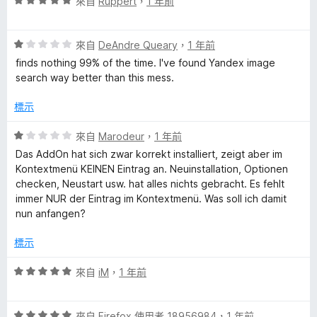
評
來自
Ruppert
，
1 年前
評
價
5
論
評
分
來自
DeAndre Queary
，
1 年前
價
，
finds nothing 99% of the time. I've found Yandex image
1
滿
search way better than this mess.
分
分
，
5
標示
滿
分
分
評
來自
Marodeur
，
1 年前
5
價
Das AddOn hat sich zwar korrekt installiert, zeigt aber im
分
1
Kontextmenü KEINEN Eintrag an. Neuinstallation, Optionen
分
checken, Neustart usw. hat alles nichts gebracht. Es fehlt
，
immer NUR der Eintrag im Kontextmenü. Was soll ich damit
滿
nun anfangen?
分
5
標示
分
評
來自
iM
，
1 年前
價
5
評
分
來自
Firefox 使用者 18956984
，
1 年前