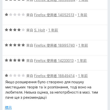
價
，
5
滿
評
分
來自
Firefox 使用者 14052513
，
1 年前
分
價
，
5
1
滿
分
評
分
來自
S. Holt
，
1 年前
分
價
，
5
4
滿
分
評
分
來自
Firefox 使用者 18995740
，
1 年前
分
價
，
5
5
滿
分
評
分
來自
Firefox 使用者 14233013
，
1 年前
分
價
，
5
5
滿
分
評
分
來自
Firefox 使用者 18849414
，
1 年前
分
價
，
5
Якщо розширення було створено для пошуку
1
滿
分
мистецьких творів та їх розпізнання, тоді воно на
分
分
любителя. Низька оцінка, за непотрібності в масі. тим
，
5
паче ще з рекомендації
滿
分
分
標示