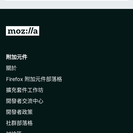
前
往
M
o
附加元件
z
關於
i
l
Firefox 附加元件部落格
l
擴充套件工作坊
a
開發者交流中心
官
網
開發者政策
社群部落格