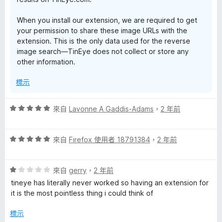
When you install our extension, we are required to get
your permission to share these image URLs with the
extension. This is the only data used for the reverse
image search—TinEye does not collect or store any
other information.
標示
評
來自
Lavonne A Gaddis-Adams
，
2 年前
價
5
評
分
來自
Firefox 使用者 18791384
，
2 年前
價
，
5
滿
評
分
來自
gerry
，
2 年前
分
價
，
5
tineye has literally never worked so having an extension for
1
滿
分
it is the most pointless thing i could think of
分
分
，
5
標示
滿