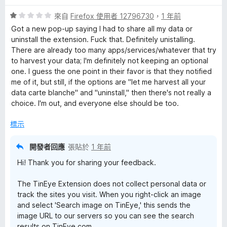
5
分
評
來自
Firefox 使用者 12796730
，
1 年前
價
Got a new pop-up saying I had to share all my data or
1
uninstall the extension. Fuck that. Definitely unistalling.
分
There are already too many apps/services/whatever that try
，
to harvest your data; I'm definitely not keeping an optional
滿
one. I guess the one point in their favor is that they notified
分
me of it, but still, if the options are "let me harvest all your
5
data carte blanche" and "uninstall," then there's not really a
分
choice. I'm out, and everyone else should be too.
標示
開發者回應
張貼於
1 年前
Hi! Thank you for sharing your feedback.
The TinEye Extension does not collect personal data or
track the sites you visit. When you right-click an image
and select 'Search image on TinEye,' this sends the
image URL to our servers so you can see the search
results on TinEye.com.