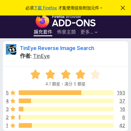
搜
登入
必須
下載 Firefox
才能使用這些附加元件。
忽
略
尋
F
此
通
i
知
r
擴充套件
佈景主題
更多…
e
f
T
TinEye Reverse Image Search
o
作者:
TinEye
x
i
瀏
評
覽
n
價
器
4.1 顆星，滿分 5 顆星
4
附
E
.
5
193
加
1
4
37
元
y
分
件
3
16
，
滿
e
2
6
分
1
42
5