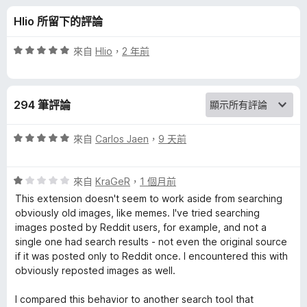
R
分
Hlio 所留下的評論
e
評
來自
Hlio
，
2 年前
v
價
5
分
e
294 筆評論
，
滿
r
分
評
來自
Carlos Jaen
，
9 天前
5
價
s
分
5
評
分
來自
KraGeR
，
1 個月前
價
，
e
This extension doesn't seem to work aside from searching
1
滿
obviously old images, like memes. I've tried searching
分
分
images posted by Reddit users, for example, and not a
I
，
5
single one had search results - not even the original source
滿
分
if it was posted only to Reddit once. I encountered this with
m
分
obviously reposted images as well.
5
a
分
I compared this behavior to another search tool that