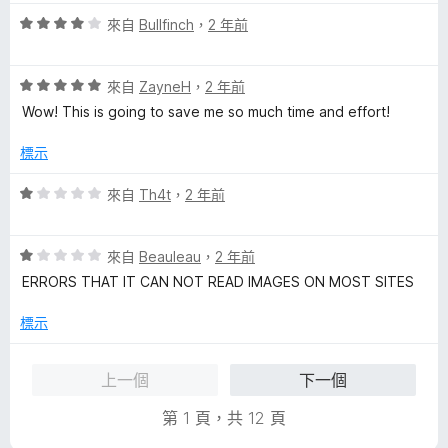
分
分
評
來自
Bullfinch
，
2 年前
5
價
分
4
評
分
來自
ZayneH
，
2 年前
價
，
Wow! This is going to save me so much time and effort!
5
滿
分
分
標示
，
5
滿
分
評
來自
Th4t
，
2 年前
分
價
5
1
分
評
分
來自
Beauleau
，
2 年前
價
，
ERRORS THAT IT CAN NOT READ IMAGES ON MOST SITES
1
滿
分
分
標示
，
5
滿
分
上一個
下一個
分
5
第 1 頁，共 12 頁
分