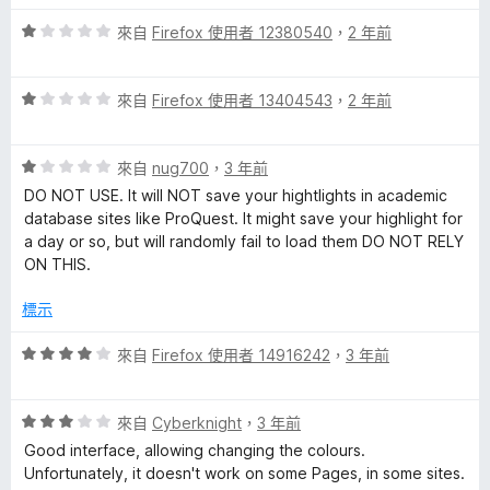
5
5
分
評
分
來自
Firefox 使用者 12380540
，
2 年前
價
，
1
滿
評
分
來自
Firefox 使用者 13404543
，
2 年前
分
價
，
5
1
滿
分
評
分
來自
nug700
，
3 年前
分
價
，
5
DO NOT USE. It will NOT save your hightlights in academic
1
滿
分
database sites like ProQuest. It might save your highlight for
分
分
a day or so, but will randomly fail to load them DO NOT RELY
，
5
ON THIS.
滿
分
分
標示
5
分
評
來自
Firefox 使用者 14916242
，
3 年前
價
4
評
分
來自
Cyberknight
，
3 年前
價
，
Good interface, allowing changing the colours.
3
滿
Unfortunately, it doesn't work on some Pages, in some sites.