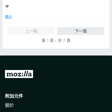
滿
分
分
💙
，
5
滿
分
標示
分
5
上一個
下一個
分
第 1 頁，共 7 頁
前
往
M
o
附加元件
z
關於
i