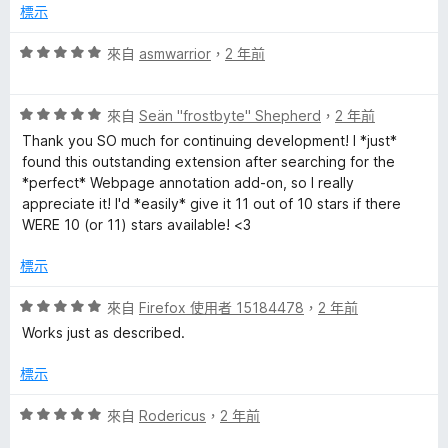
分
分
標示
，
5
滿
分
評
來自
asmwarrior
，
2 年前
分
價
5
5
分
評
分
來自
Seän "frostbyte" Shepherd
，
2 年前
價
，
Thank you SO much for continuing development! I *just*
5
滿
found this outstanding extension after searching for the
分
分
*perfect* Webpage annotation add-on, so I really
，
5
appreciate it! I'd *easily* give it 11 out of 10 stars if there
滿
分
WERE 10 (or 11) stars available! <3
分
5
標示
分
評
來自
Firefox 使用者 15184478
，
2 年前
價
Works just as described.
5
分
標示
，
滿
評
來自
Rodericus
，
2 年前
分
價