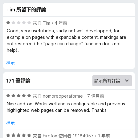
r
分
Tim 所留下的評論
k
評
來自
Tim
，
4 年前
e
價
Good, very useful idea, sadly not well developped, for
1
example on pages with expandable content, markings are
分
not restored (the "page can change" function does not
r
，
help).
滿
的
分
標示
5
評
分
171 筆評論
論
評
來自
nomoreoperaforme
，
7 個月前
價
Nice add-on. Works well and is configurable and previous
5
highlighted web pages can be removed. Thanks
分
，
標示
滿
分
評
來自
Firefox 使用者 19184057
，
1 年前