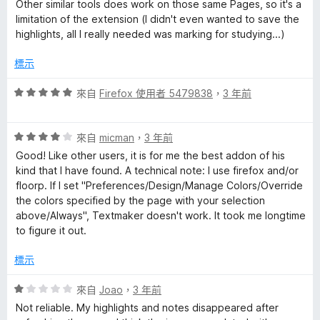
分
分
Other similar tools does work on those same Pages, so it's a
，
5
limitation of the extension (I didn't even wanted to save the
滿
分
highlights, all I really needed was marking for studying...)
分
5
標示
分
評
來自
Firefox 使用者 5479838
，
3 年前
價
5
評
分
來自
micman
，
3 年前
價
，
Good! Like other users, it is for me the best addon of his
4
滿
kind that I have found. A technical note: I use firefox and/or
分
分
floorp. If I set "Preferences/Design/Manage Colors/Override
，
5
the colors specified by the page with your selection
滿
分
above/Always", Textmaker doesn't work. It took me longtime
分
to figure it out.
5
分
標示
評
來自
Joao
，
3 年前
價
Not reliable. My highlights and notes disappeared after
1