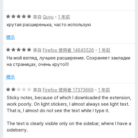
5
價
分
5
評
分
來自
Quyu
，
1 年前
價
，
крутая расширенька, часто использую
5
滿
分
分
標示
，
5
滿
分
評
來自
Firefox 使用者 14645526
，
1 年前
分
價
На мой взгляд, лучшее расширение. Сохраняет закладки
5
5
на страницах, очень круто!!!
分
分
，
標示
滿
分
評
來自
Firefox 使用者 17373669
，
1 年前
5
價
Sticky notes, because of which I downloaded the extension,
分
2
work poorly. On light stickers, I almost always see light text.
分
That is, I almost do not see the text while I type it.
，
滿
The text is clearly visible only on the sidebar, where I have a
分
sideberry.
5