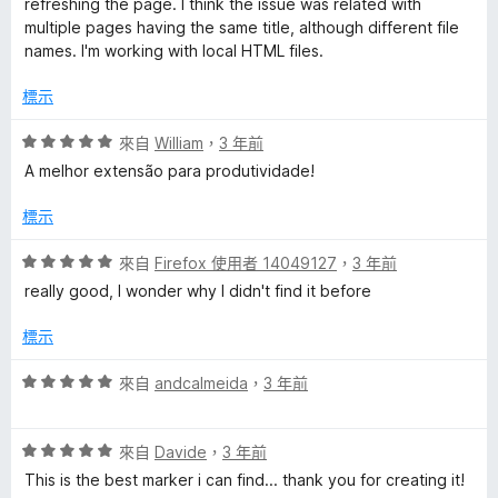
refreshing the page. I think the issue was related with
分
multiple pages having the same title, although different file
，
names. I'm working with local HTML files.
滿
分
標示
5
分
評
來自
William
，
3 年前
價
A melhor extensão para produtividade!
5
分
標示
，
滿
評
來自
Firefox 使用者 14049127
，
3 年前
分
價
really good, I wonder why I didn't find it before
5
5
分
分
標示
，
滿
評
來自
andcalmeida
，
3 年前
分
價
5
5
分
評
分
來自
Davide
，
3 年前
價
，
This is the best marker i can find... thank you for creating it!
5