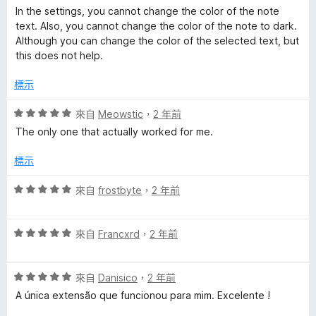
分
In the settings, you cannot change the color of the note
text. Also, you cannot change the color of the note to dark.
Although you can change the color of the selected text, but
this does not help.
標示
評
來自
Meowstic
，
2 年前
價
The only one that actually worked for me.
5
分
標示
，
滿
評
來自
frostbyte
，
2 年前
分
價
5
5
分
評
分
來自
Francxrd
，
2 年前
價
，
5
滿
評
分
來自
Danisico
，
2 年前
分
價
，
5
A única extensão que funcionou para mim. Excelente !
5
滿
分