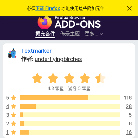
搜
登入
必須
下載 Firefox
才能使用這些附加元件。
忽
略
尋
F
此
通
i
知
r
擴充套件
佈景主題
更多…
e
f
T
Textmarker
o
作者:
underflyingbirches
x
e
瀏
評
覽
x
價
器
4.3 顆星，滿分 5 顆星
4
附
t
.
5
116
加
3
4
28
元
m
分
件
3
5
，
滿
a
2
6
分
1
16
5