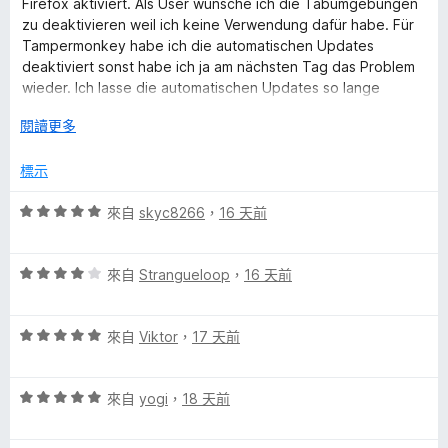
英俊潇洒、文质彬彬、衣冠楚楚、风华月貌、玉树临风、面如冠
Firefox aktiviert. Als User wünsche ich die Tabumgebungen
，
玉、才貌双全、逸群之才、温文尔雅、淑人君子、品貌非凡、才貌
zu deaktivieren weil ich keine Verwendung dafür habe. Für
滿
双绝、惊才风逸、风流才子、雅人深致、万事顺意、幸福美满、官
Tampermonkey habe ich die automatischen Updates
分
运亨通、美梦连连、吉祥如意、万事顺利、荣华富贵、一帆风顺、
deaktiviert sonst habe ich ja am nächsten Tag das Problem
5
金玉满堂、五福临门、龙凤呈祥、龙门精神、百业兴旺、六畜兴
wieder. Ich lasse die automatischen Updates so lange
分
旺、五谷丰登、喜上眉梢
deaktiviert bis dieses Problem gelöst ist.
展
閱讀更多
開
後
標示
評
來自
skyc8266
，
16 天前
價
5
評
分
來自
Strangueloop
，
16 天前
價
，
4
滿
評
分
來自
Viktor
，
17 天前
分
價
，
5
5
滿
分
評
分
來自
yogi
，
18 天前
分
價
，
5
5
滿
分