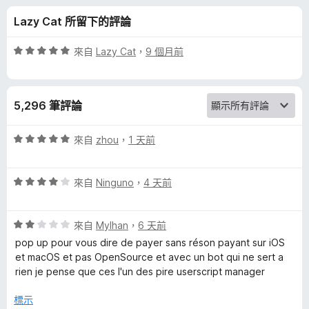
m
分
Lazy Cat 所留下的評論
o
評
來自
Lazy Cat
，
9 個月前
n
價
5
分
k
5,296 筆評論
，
滿
e
分
評
來自
zhou
，
1 天前
5
價
y
分
5
評
分
來自
Ninguno
，
4 天前
價
，
的
4
滿
評
分
來自
Mylhan
，
6 天前
分
評
價
，
5
pop up pour vous dire de payer sans réson payant sur iOS
2
滿
分
et macOS et pas OpenSource et avec un bot qui ne sert a
論
分
分
rien je pense que ces l'un des pire userscript manager
，
5
滿
分
標示