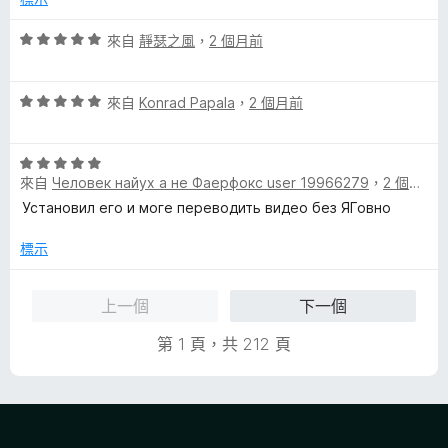
，
5
滿
分
評
來自
靜瑟之風
，
2 個月前
分
價
5
5
分
評
分
來自
Konrad Papala
，
2 個月前
價
，
5
滿
評
分
分
來自
Человек найух а не Фаерфокс user 19966279
，
2 個月前
價
，
5
5
滿
分
Установил его и моге переводить видео без ЯГовно
分
分
，
5
標示
滿
分
分
上一個
下一個
5
分
第 1 頁，共 212 頁