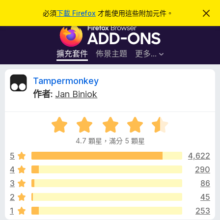
搜
登入
必須
下載 Firefox
才能使用這些附加元件。
忽
略
尋
F
此
通
i
知
r
擴充套件
佈景主題
更多…
e
f
T
Tampermonkey
o
作者:
Jan Biniok
x
a
瀏
評
覽
m
價
器
4.7 顆星，滿分 5 顆星
4
附
p
.
5
4,622
加
7
4
290
元
e
分
件
3
86
，
滿
r
2
45
分
1
253
5