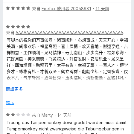
分
5
評
來自
Firefox 使用者 20058981
，
11 天前
分
價
5
評
分
來自
AAAAAAAAAAAAAAAAAAAAAAAAAAAAAAAAAAAAAAAAAAAAAAAAAA
價
，
5
滿
写脚本的祝你们万事如意、诸事顺利、心想事成、天天开心、幸福
分
分
美满、阖家欢乐、福星高照、喜上眉梢、欢天喜地、财运亨通、吉
，
5
祥如意、工作顺利、龙马精神、寿比南山、步步高升、福如东海、
滿
分
花好月圆、神采奕奕、飞黄腾达、升官发财、安居乐业、龙凤呈
分
祥、四海增辉、鹏程万里、太平有象、幸福无疆、一表人才、博学
5
多才、彬彬有礼、才貌双全、鹤立鸡群、翩翩少年、足智多谋、仪
分
表不凡、气宇轩昂、眉清目秀、玉树临风、清新俊逸、品貌非凡、
才貌双绝、惊才风逸、风流才子、雅人深致、城北徐公、堂堂正
展
閱讀更多
正、英俊潇洒、风流倜傥、才貌双全、逸群之才、仪表不凡、美如
開
冠玉、人见人爱、花见花开、车见车栽、才高八斗、学富五车、貌
後
標示
似潘安、剑眉星眸、清新俊逸、挺鼻薄唇、古雕刻画、淡定优雅、
探扇浅笑、俊美无涛、气宇轩昂、风度翩翩、仪表堂堂、貌若潘
評
來自
Marty
，
14 天前
安、威风凛凛、落落大方、眉清目秀、相貌堂堂、明眸皓齿、英俊
價
潇洒、威风漂凛、眉清目秀、相貌堂堂、风度翩翩、衣冠楚楚、城
Traurig das Tampermonkey downgradet werden muss damit
2
北徐公、明眸皓齿、掷果潘安、浓眉大眼、玉质金相、神采奕奕、
Tampermonkey nicht zwangsweise die Tabumgebungen in
分