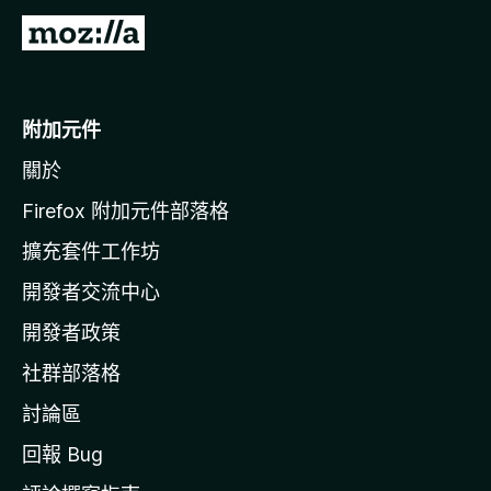
前
往
M
o
附加元件
z
關於
i
l
Firefox 附加元件部落格
l
擴充套件工作坊
a
開發者交流中心
官
網
開發者政策
社群部落格
討論區
回報 Bug