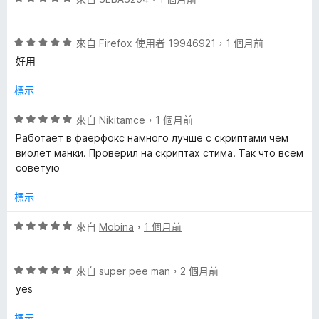
價
，
5
5
滿
分
評
分
來自
Firefox 使用者 19946921
，
1 個月前
分
價
，
5
好用
5
滿
分
分
分
標示
，
5
滿
分
評
來自
Nikitamce
，
1 個月前
分
價
Работает в фаерфокс намного лучше с скриптами чем
5
5
виолет манки. Проверил на скриптах стима. Так что всем
分
分
советую
，
滿
標示
分
5
評
來自
Mobina
，
1 個月前
分
價
5
評
分
來自
super pee man
，
2 個月前
價
，
yes
5
滿
分
分
標示