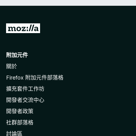
前
往
M
o
附加元件
z
關於
i
l
Firefox 附加元件部落格
l
擴充套件工作坊
a
開發者交流中心
官
網
開發者政策
社群部落格
討論區