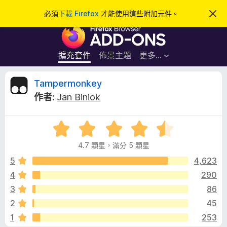
搜
登入
必須
下載 Firefox
才能使用這些附加元件。
忽
略
尋
F
此
通
i
知
r
擴充套件
佈景主題
更多…
e
f
T
Tampermonkey
o
作者:
Jan Biniok
x
a
瀏
評
覽
m
價
器
4.7 顆星，滿分 5 顆星
4
附
p
.
5
4,623
加
7
4
290
元
e
分
件
3
86
，
滿
r
2
45
分
1
253
5