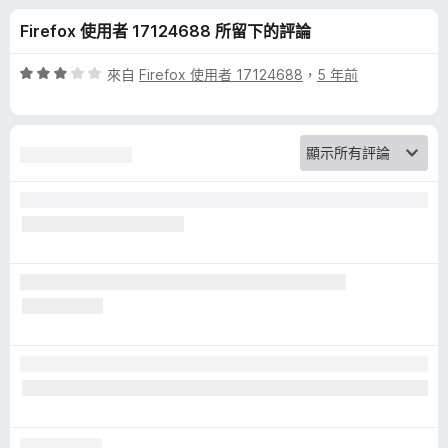
m
分
Firefox 使用者 17124688 所留下的評論
o
評
來自
Firefox 使用者 17124688
，
5 年前
n
價
3
分
k
，
滿
e
分
5
y
分
的
評
論