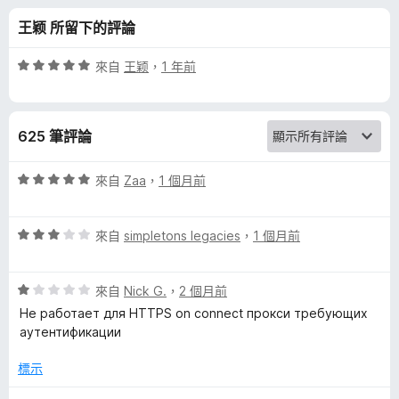
w
分
王颖 所留下的評論
i
評
來自
王颖
，
1 年前
t
價
5
分
c
625 筆評論
，
滿
h
分
評
來自
Zaa
，
1 個月前
5
價
y
分
5
評
分
來自
simpletons legacies
，
1 個月前
價
，
O
3
滿
評
分
來自
Nick G.
，
2 個月前
分
m
價
，
5
Не работает для HTTPS on connect прокси требующих
1
滿
分
аутентификации
e
分
分
，
5
標示
g
滿
分