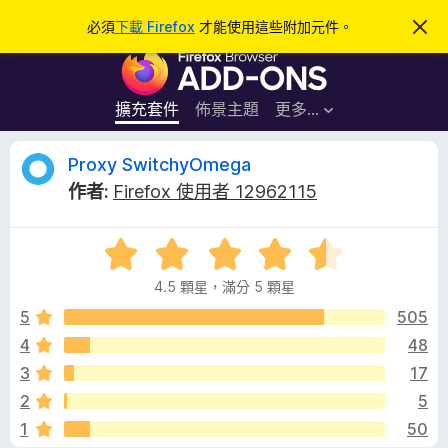
搜
登入
必須
下載 Firefox
才能使用這些附加元件。
忽
略
尋
F
此
通
i
知
r
擴充套件
佈景主題
更多…
e
f
P
Proxy SwitchyOmega
o
作者:
Firefox 使用者 12962115
x
r
瀏
評
覽
o
價
器
4.5 顆星，滿分 5 顆星
4
附
x
.
5
505
加
5
4
48
元
y
分
件
3
17
，
滿
S
2
5
分
1
50
5