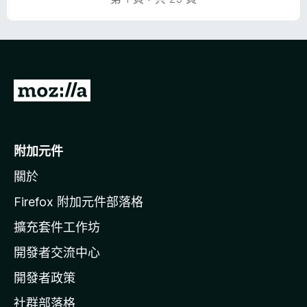
分
5
分
前
往
M
o
附加元件
z
關於
i
l
Firefox 附加元件部落格
l
擴充套件工作坊
a
開發者交流中心
官
網
開發者政策
社群部落格