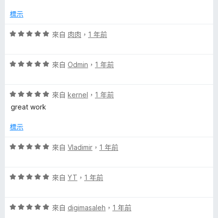
分
分
，
5
標示
滿
分
分
評
來自
肉肉
，
1 年前
5
價
分
5
評
分
來自
Odmin
，
1 年前
價
，
5
滿
評
分
來自
kernel
，
1 年前
分
價
，
5
great work
5
滿
分
分
分
標示
，
5
滿
分
評
來自
Vladimir
，
1 年前
分
價
5
5
分
評
分
來自
YT
，
1 年前
價
，
5
滿
評
分
來自
digimasaleh
，
1 年前
分
價
，