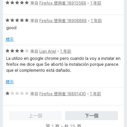
評
分
來自
Firefox 使用者 18915588
，
1 年前
分
價
，
5
5
滿
分
評
分
來自
Firefox 使用者 18908888
，
1 年前
分
價
，
5
good
5
滿
分
分
分
標示
，
5
滿
分
評
來自
Lian Ariel
，
1 年前
分
價
La utilizo en google chrome pero cuando la voy a instalar en
5
4
firefox me dice que Se abortó la instalación porque parece
分
分
que el complemento está dañado.
，
滿
標示
分
5
評
來自
Firefox 使用者 18891430
，
1 年前
分
價
1
分
上一個
下一個
，
滿
第 1 頁，共 25 頁