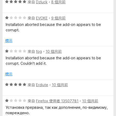
分
評
來自
Dzluck
，
8 個月前
5
價
a
分
5
評
分
來自
EVOKE
，
9 個月前
的
價
，
Installation aborted because the add-on appears to be
1
滿
corrupt.
評
分
分
，
5
標示
滿
論
分
分
評
來自
fog
，
10 個月前
5
價
Installation aborted because the add-on appears to be
分
1
corrupt. Couldn't add it.
分
，
標示
滿
分
評
來自
Erdiute
，
10 個月前
5
價
分
5
評
分
來自
Firefox 使用者 13507781
，
10 個月前
價
，
Установка прервана, так как дополнение, по-видимому,
1
滿
повреждено.