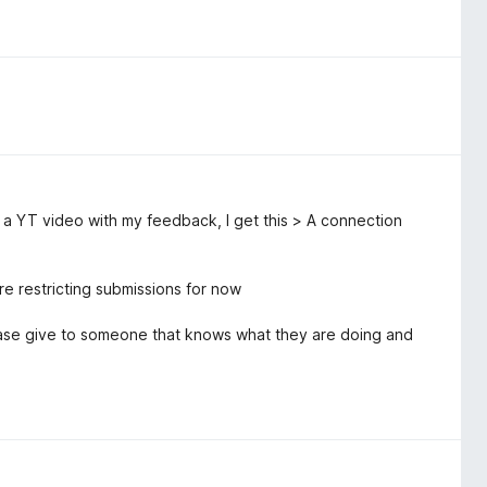
o a YT video with my feedback, I get this > A connection
e restricting submissions for now
Please give to someone that knows what they are doing and