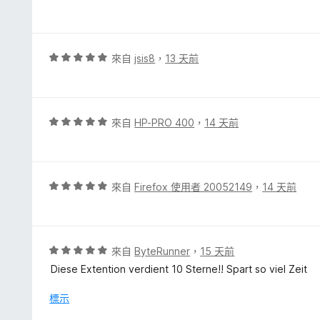
價
5
分
，
評
來自
jsis8
，
13 天前
滿
價
分
5
5
分
分
，
評
來自
HP-PRO 400
，
14 天前
滿
價
分
5
5
分
分
，
評
來自
Firefox 使用者 20052149
，
14 天前
滿
價
分
5
5
分
分
，
評
來自
ByteRunner
，
15 天前
滿
價
Diese Extention verdient 10 Sterne!! Spart so viel Zeit
分
5
5
分
標示
分
，