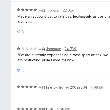
5
分
分
，
評
來自
Tropical
，
22 天前
滿
價
Made an account just to rate this, legitimately as useful
分
5
love you
5
分
分
，
標示
滿
分
5
評
來自
Jhonatan
，
24 天前
分
價
''We are currently experiencing a mass spam attack, we
1
are restricting submissions for now.''
分
，
標示
滿
分
5
評
來自
Firefox 使用者 20029804
，
1 個月前
分
價
5
分
，
評
來自
DslP
，
1 個月前