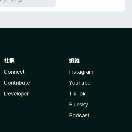
，共 127 頁
社群
追蹤
Connect
Instagram
Contribute
YouTube
Developer
TikTok
Bluesky
Podcast