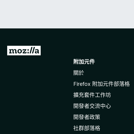
前
往
附加元件
M
關於
o
z
Firefox 附加元件部落格
i
擴充套件工作坊
l
l
開發者交流中心
a
開發者政策
官
社群部落格
網