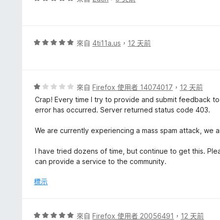
滿
價
分
5
5
分
分
，
評
來自
4ti11a.us
，
12 天前
滿
價
分
5
5
分
分
，
評
來自
Firefox 使用者 14074017
，
12 天前
滿
價
Crap! Every time I try to provide and submit feedback t
分
1
error has occurred. Server returned status code 403.
5
分
分
，
We are currently experiencing a mass spam attack, we ar
滿
分
I have tried dozens of time, but continue to get this. 
5
can provide a service to the community.
分
標示
評
來自
Firefox 使用者 20056491
，
12 天前