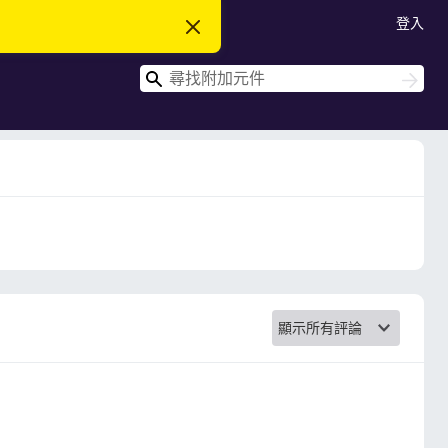
登入
忽
略
此
搜
通
搜
知
尋
尋