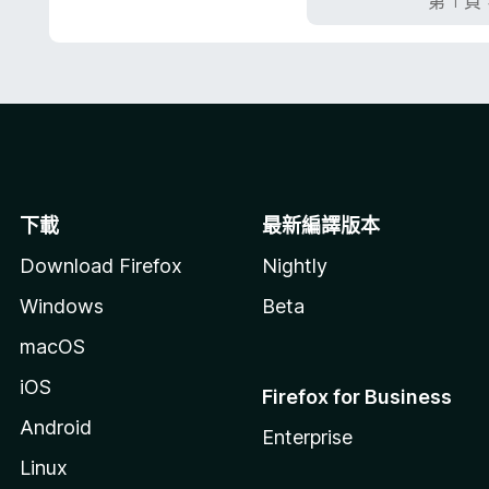
第 1 頁
5
分
下載
最新編譯版本
Download Firefox
Nightly
Windows
Beta
macOS
iOS
Firefox for Business
Android
Enterprise
Linux