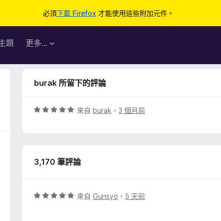
必須
下載 Firefox
才能使用這些附加元件。
主題
更多…
burak 所留下的評論
評
來自
burak
，
3 個月前
價
5
分
，
3,170 筆評論
滿
分
5
分
評
來自
Gunsyo
，
5 天前
價
5