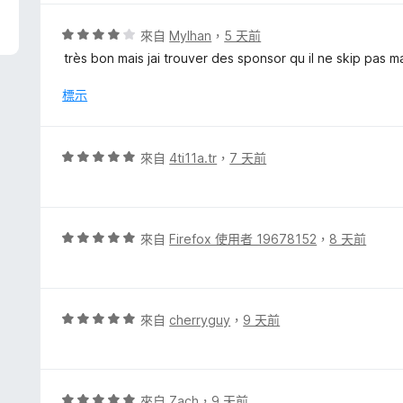
分
，
評
來自
Mylhan
，
5 天前
滿
價
très bon mais jai trouver des sponsor qu il ne skip pas
分
4
5
分
標示
分
，
滿
分
評
來自
4ti11a.tr
，
7 天前
5
價
分
5
分
，
評
來自
Firefox 使用者 19678152
，
8 天前
滿
價
分
5
5
分
分
，
評
來自
cherryguy
，
9 天前
滿
價
分
5
5
分
分
，
評
來自
Zach
，
9 天前