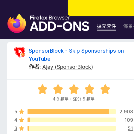
F
i
擴充套件
佈景
r
e
f
S
SponsorBlock - Skip Sponsorships on
o
YouTube
x
p
作者:
Ajay (SponsorBlock)
瀏
覽
o
器
評
附
n
價
加
4.8 顆星，滿分 5 顆星
4
元
s
.
件
5
2,908
8
分
4
109
o
，
3
51
滿