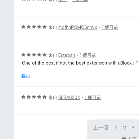
滿
價
分
5
5
分
分
，
評
來自
mdfhnPQMOSnhvk
，
1 個月前
滿
價
分
5
5
分
分
，
評
來自
Esteban
，
1 個月前
滿
價
One of the best if not the best extension with uBlock ! 
分
5
5
分
標示
分
，
滿
分
評
來自
SEBAS204
，
1 個月前
5
價
分
5
分
，
上一個
1
2
3
滿
分