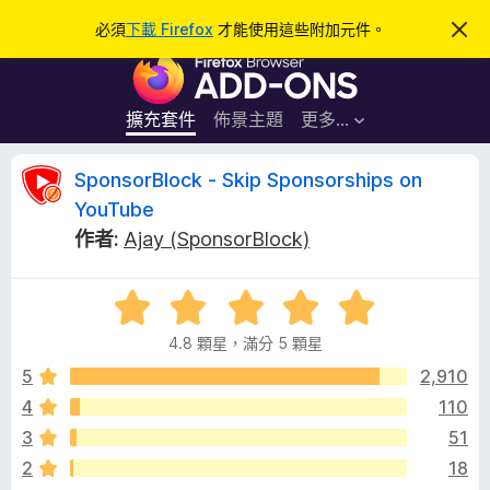
搜
登入
必須
下載 Firefox
才能使用這些附加元件。
忽
略
尋
F
此
通
i
知
r
擴充套件
佈景主題
更多…
e
f
S
SponsorBlock - Skip Sponsorships on
o
YouTube
x
p
作者:
Ajay (SponsorBlock)
瀏
覽
o
器
評
價
附
n
4.8 顆星，滿分 5 顆星
4
加
.
5
2,910
元
s
8
件
4
110
分
o
3
51
，
滿
2
18
分