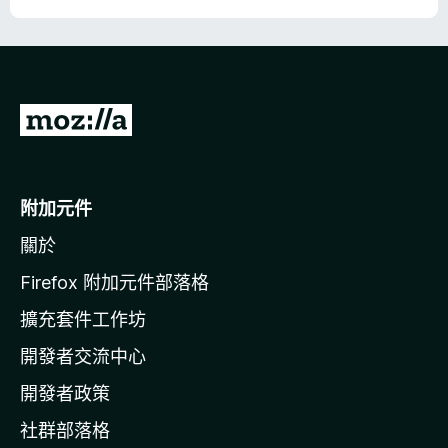
前
往
M
o
附加元件
z
關於
i
l
Firefox 附加元件部落格
l
擴充套件工作坊
a
開發者交流中心
官
網
開發者政策
社群部落格