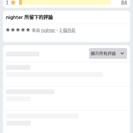
r
1
84
5
分
B
nighter 所留下的評論
l
評
來自
nighter
，
3 個月前
價
o
5
分
，
c
滿
分
k
5
分
-
S
k
i