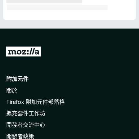
前
往
M
o
附加元件
z
關於
i
l
Firefox 附加元件部落格
l
擴充套件工作坊
a
開發者交流中心
官
網
開發者政策