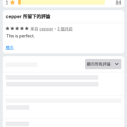
r
1
84
5
分
B
cepper 所留下的評論
l
評
來自
cepper
，
3 個月前
價
This is perfect.
o
5
分
標示
，
c
滿
分
k
5
分
-
S
k
i