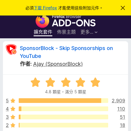
搜
登入
必須
下載 Firefox
才能使用這些附加元件。
忽
略
尋
F
此
通
i
知
r
擴充套件
佈景主題
更多…
e
f
S
SponsorBlock - Skip Sponsorships on
o
YouTube
x
p
作者:
Ajay (SponsorBlock)
瀏
覽
o
器
評
價
附
n
4.8 顆星，滿分 5 顆星
4
加
.
5
2,909
元
s
8
件
4
110
分
o
3
51
，
滿
2
18
分