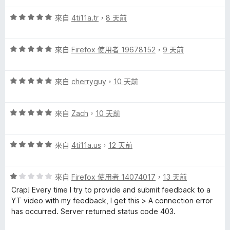
滿
分
p
分
評
來自
4ti11a.tr
，
8 天前
5
價
分
5
S
評
分
來自
Firefox 使用者 19678152
，
9 天前
價
，
p
5
滿
評
分
來自
cherryguy
，
10 天前
分
o
價
，
5
5
滿
分
評
分
來自
Zach
，
10 天前
分
n
價
，
5
5
滿
分
s
評
分
來自
4ti11a.us
，
12 天前
分
價
，
5
o
5
滿
分
評
分
來自
Firefox 使用者 14074017
，
13 天前
分
價
，
r
5
Crap! Every time I try to provide and submit feedback to a
1
滿
分
YT video with my feedback, I get this > A connection error
分
分
has occurred. Server returned status code 403.
s
，
5