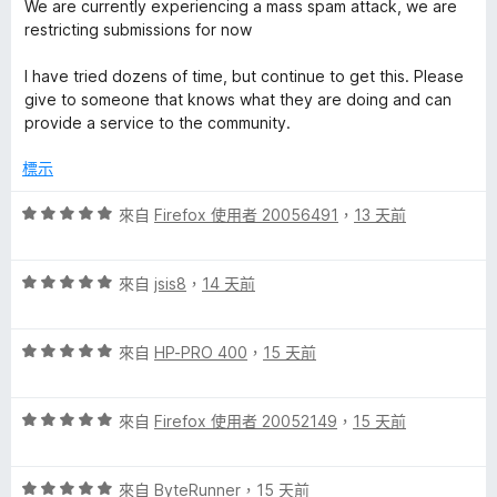
滿
分
We are currently experiencing a mass spam attack, we are
h
分
restricting submissions for now
5
i
分
I have tried dozens of time, but continue to get this. Please
give to someone that knows what they are doing and can
p
provide a service to the community.
標示
s
評
來自
Firefox 使用者 20056491
，
13 天前
o
價
5
n
評
分
來自
jsis8
，
14 天前
價
，
5
滿
Y
評
分
來自
HP-PRO 400
，
15 天前
分
價
，
5
o
5
滿
分
評
分
來自
Firefox 使用者 20052149
，
15 天前
分
u
價
，
5
5
滿
分
評
分
來自
ByteRunner
，
15 天前
分