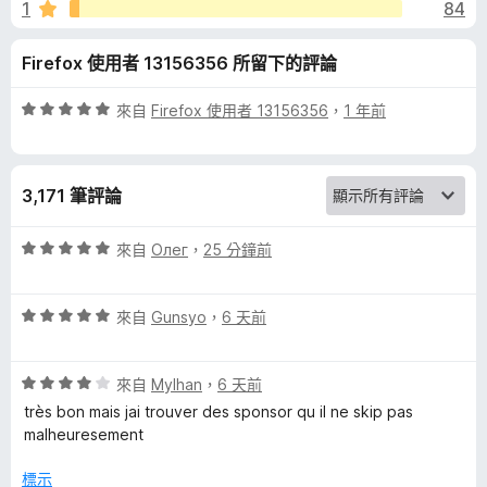
r
1
84
5
分
B
Firefox 使用者 13156356 所留下的評論
l
評
來自
Firefox 使用者 13156356
，
1 年前
價
o
5
分
3,171 筆評論
，
c
滿
分
評
來自
Олег
，
25 分鐘前
k
5
價
分
5
-
評
分
來自
Gunsyo
，
6 天前
價
，
5
滿
S
評
分
來自
Mylhan
，
6 天前
分
價
，
5
très bon mais jai trouver des sponsor qu il ne skip pas
k
4
滿
分
malheuresement
分
分
i
，
5
標示