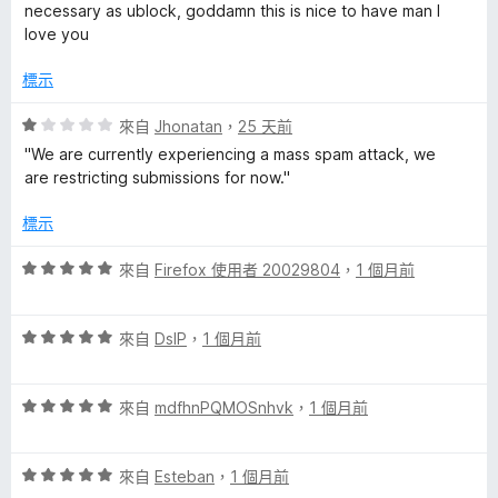
5
滿
分
necessary as ublock, goddamn this is nice to have man I
分
分
love you
，
5
滿
分
標示
分
5
評
來自
Jhonatan
，
25 天前
分
價
''We are currently experiencing a mass spam attack, we
1
are restricting submissions for now.''
分
，
標示
滿
分
評
來自
Firefox 使用者 20029804
，
1 個月前
5
價
分
5
評
分
來自
DslP
，
1 個月前
價
，
5
滿
評
分
來自
mdfhnPQMOSnhvk
，
1 個月前
分
價
，
5
5
滿
分
評
分
來自
Esteban
，
1 個月前
分