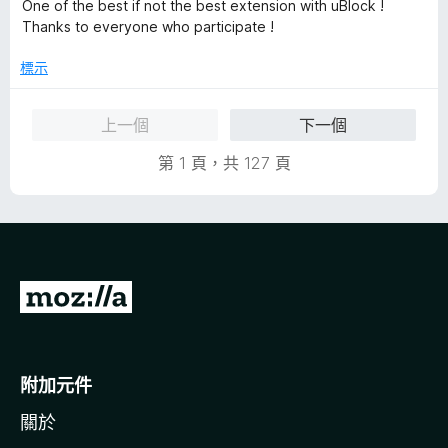
價
，
5
One of the best if not the best extension with uBlock !
5
滿
分
Thanks to everyone who participate !
分
分
，
5
標示
滿
分
分
上一個
下一個
5
分
第 1 頁，共 127 頁
前
往
M
o
附加元件
z
關於
i