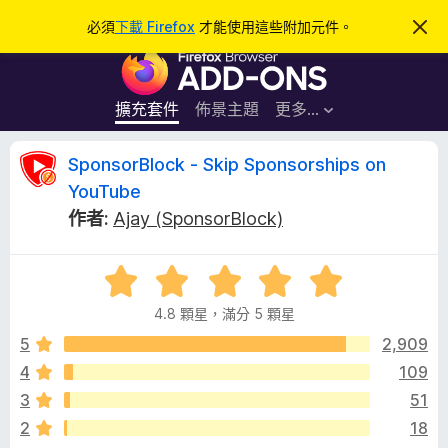
搜
登入
必須
下載 Firefox
才能使用這些附加元件。
忽
略
尋
F
此
通
i
知
r
擴充套件
佈景主題
更多…
e
f
S
SponsorBlock - Skip Sponsorships on
o
YouTube
x
p
作者:
Ajay (SponsorBlock)
瀏
覽
o
器
評
價
附
n
4.8 顆星，滿分 5 顆星
4
加
.
5
2,909
元
s
8
件
4
109
分
o
3
51
，
滿
2
18
分