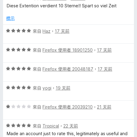
T
價
，
5
Diese Extention verdient 10 Sterne!! Spart so viel Zeit
5
滿
分
u
分
分
標示
，
5
b
滿
分
評
來自
Haz
，
17 天前
分
價
5
e
5
分
評
分
來自
Firefox 使用者 18901250
，
17 天前
價
，
的
5
滿
評
分
來自
Firefox 使用者 20048187
，
17 天前
分
評
價
，
5
5
滿
分
論
評
分
來自
yogi
，
19 天前
分
價
，
5
5
滿
分
評
分
來自
Firefox 使用者 20039210
，
21 天前
分
價
，
5
1
滿
分
評
分
來自
Tropical
，
22 天前
分
價
，
5
Made an account just to rate this, legitimately as useful and