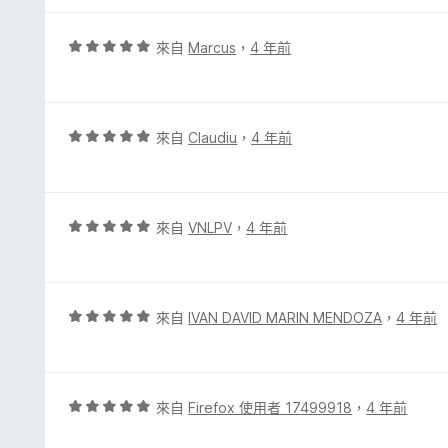
5
分
分
，
評
來自
Marcus
，
4 年前
滿
價
分
5
5
分
分
，
評
來自
Claudiu
，
4 年前
滿
價
分
5
5
分
分
，
評
來自
VNLPV
，
4 年前
滿
價
分
5
5
分
分
，
評
來自
IVAN DAVID MARIN MENDOZA
，
4 年前
滿
價
分
5
5
分
分
，
評
來自
Firefox 使用者 17499918
，
4 年前
滿
價
分