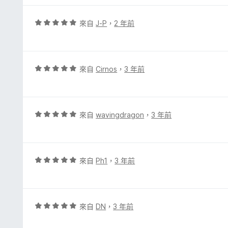
滿
分
評
來自
J-P
，
2 年前
5
價
分
5
分
，
評
來自
Cirnos
，
3 年前
滿
價
分
5
5
分
分
，
評
來自
wavingdragon
，
3 年前
滿
價
分
5
5
分
分
，
評
來自
Ph1
，
3 年前
滿
價
分
5
5
分
分
，
評
來自
DN
，
3 年前
滿
價
分
5