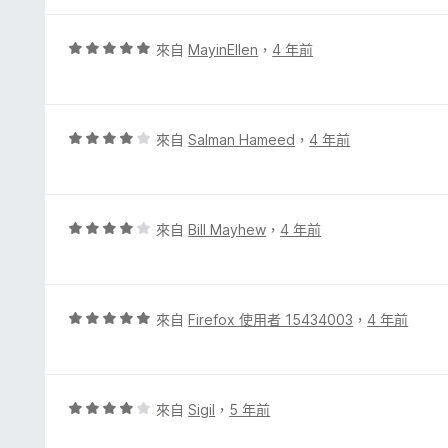
5
5
分
分
，
評
來自
MayinEllen
，
4 年前
滿
價
分
5
5
分
分
，
評
來自
Salman Hameed
，
4 年前
滿
價
分
4
5
分
分
，
評
來自
Bill Mayhew
，
4 年前
滿
價
分
4
5
分
分
，
評
來自
Firefox 使用者 15434003
，
4 年前
滿
價
分
5
5
分
分
，
評
來自
Sigil
，
5 年前
滿
價
分