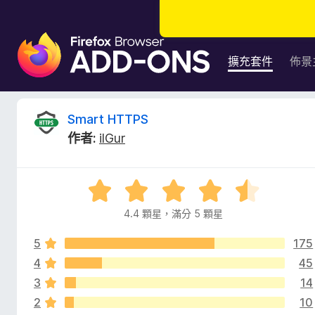
F
i
擴充套件
佈景
r
e
f
S
Smart HTTPS
o
作者:
ilGur
x
m
瀏
覽
a
評
器
價
附
4.4 顆星，滿分 5 顆星
r
4
加
.
元
5
175
4
t
件
分
4
45
，
3
14
H
滿
2
10
分