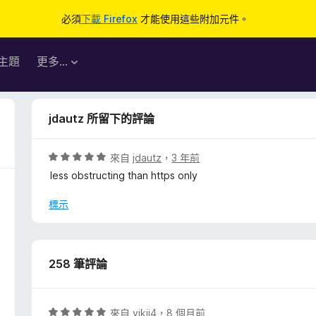
必須
下載 Firefox
才能使用這些附加元件。
主題
更多…
jdautz 所留下的評論
評
來自
jdautz
，
3 年前
價
less obstructing than https only
5
分
標示
，
滿
分
5
258 筆評論
分
評
來自
vikii4
，
8 個月前