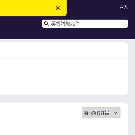
登入
忽
略
此
搜
通
搜
知
尋
尋