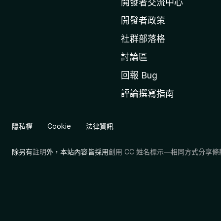
l
開發者交流中心
a
開發者政策
官
社群部落格
網
討論區
回報 Bug
評論撰寫指南
隱私權
Cookie
法律資訊
除另有
註明
外，本站內容皆採用
創用 CC 姓名標示—相同方式分享條款