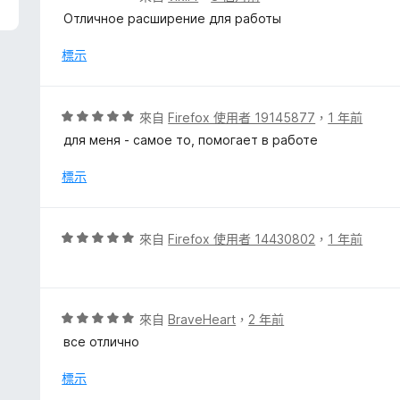
價
Отличное расширение для работы
5
分
標示
，
滿
分
評
來自
Firefox 使用者 19145877
，
1 年前
5
價
для меня - самое то, помогает в работе
分
5
分
標示
，
滿
分
評
來自
Firefox 使用者 14430802
，
1 年前
5
價
分
5
分
，
評
來自
BraveHeart
，
2 年前
滿
價
все отлично
分
5
5
分
標示
分
，