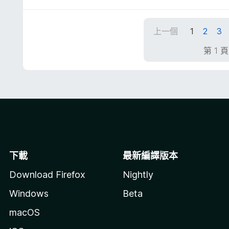
5
5
分
分
，
上一個
1
2
3
滿
分
第 1 
5
分
下載
最新編譯版本
Download Firefox
Nightly
Windows
Beta
macOS