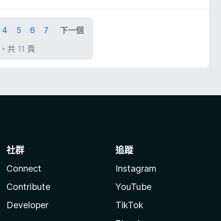
4
5
6
7
下一個
頁，共 11 頁
社群
追蹤
Connect
Instagram
Contribute
YouTube
Developer
TikTok