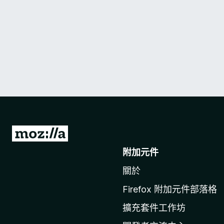
前
往
附加元件
M
關於
o
z
Firefox 附加元件部落格
i
擴充套件工作坊
l