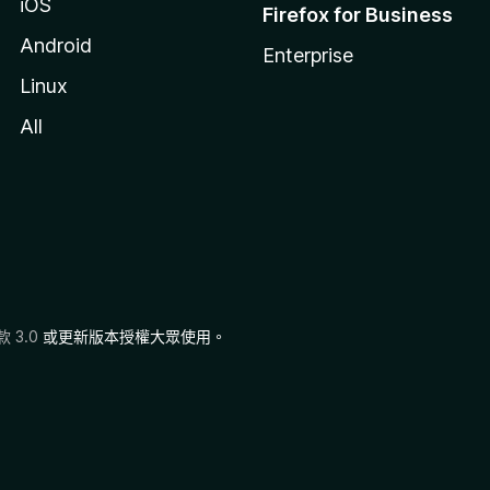
iOS
Firefox for Business
Android
Enterprise
Linux
All
 3.0
或更新版本授權大眾使用。