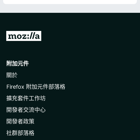
前
往
M
o
附加元件
z
關於
i
l
Firefox 附加元件部落格
l
擴充套件工作坊
a
開發者交流中心
官
網
開發者政策
社群部落格