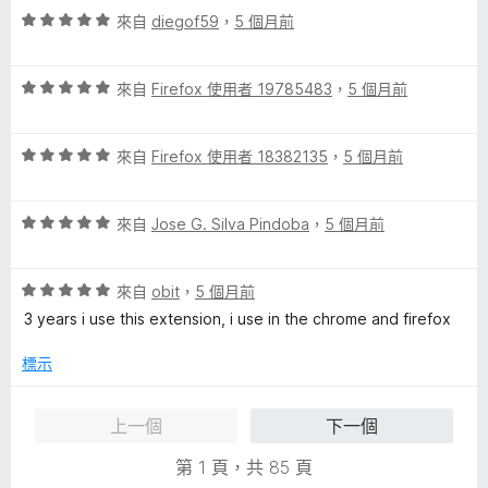
分
評
分
來自
diegof59
，
5 個月前
分
價
，
5
5
滿
分
評
分
來自
Firefox 使用者 19785483
，
5 個月前
分
價
，
5
5
滿
分
評
分
來自
Firefox 使用者 18382135
，
5 個月前
分
價
，
5
5
滿
分
評
分
來自
Jose G. Silva Pindoba
，
5 個月前
分
價
，
5
5
滿
分
評
分
來自
obit
，
5 個月前
分
價
，
5
3 years i use this extension, i use in the chrome and firefox
5
滿
分
分
分
標示
，
5
滿
分
上一個
下一個
分
5
第 1 頁，共 85 頁
分