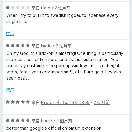
評
來自
Cato
，
2 個月前
價
When I try to put i t to swedish it goes to japenese every
1
single time
分
，
標示
滿
分
評
來自
Imota
，
2 個月前
5
價
Oh my God, this add-on is amazing! One thing is particularly
分
5
important to mention here, and that is customization. You
分
can easily customize the pop-up window—its size, height,
，
width, font sizes (very important!), etc. Pure gold. It works
滿
seamlessly.
分
5
標示
分
評
來自
Firefox 使用者 19814859
，
2 個月前
價
5
評
分
來自
burak
，
3 個月前
價
，
better than google's official chromium extension