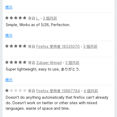
5
滿
分
分
標示
，
5
滿
分
評
來自
L.
，
3 個月前
分
價
Simple, Works as of 5/26, Perfection.
5
5
分
分
標示
，
滿
評
來自
Firefox 使用者 18535070
，
3 個月前
分
價
5
5
分
評
分
來自
Zubaer Ahmad
，
3 個月前
價
，
Super lightweight, easy to use, ありがとう.
5
滿
分
分
標示
，
5
滿
分
評
來自
Firefox 使用者 19887784
，
4 個月前
分
價
Doesn't do anything automatically that firefox can't already
5
1
do. Doesn't work on twitter or other sites with mixed
分
分
languages. waste of space and time.
，