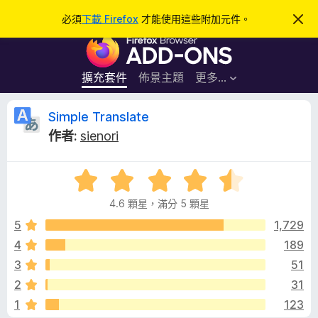
搜
登入
必須
下載 Firefox
才能使用這些附加元件。
忽
略
尋
F
此
通
i
知
r
擴充套件
佈景主題
更多…
e
f
S
Simple Translate
o
作者:
sienori
x
i
瀏
評
覽
m
價
器
4.6 顆星，滿分 5 顆星
4
附
p
.
5
1,729
加
6
4
189
元
l
分
件
3
51
，
滿
e
2
31
分
1
123
5