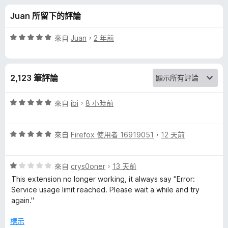
T
分
Juan 所留下的評論
r
評
來自
Juan
，
2 年前
a
價
5
分
n
2,123 筆評論
，
滿
s
分
評
來自
ibi
，
8 小時前
5
價
l
分
5
評
分
來自
Firefox 使用者 16919051
，
12 天前
價
，
a
5
滿
評
分
來自
crys0oner
，
13 天前
分
t
價
，
5
This extension no longer working, it always say "Error:
1
滿
分
Service usage limit reached. Please wait a while and try
e
分
分
again."
，
5
的
滿
分
標示