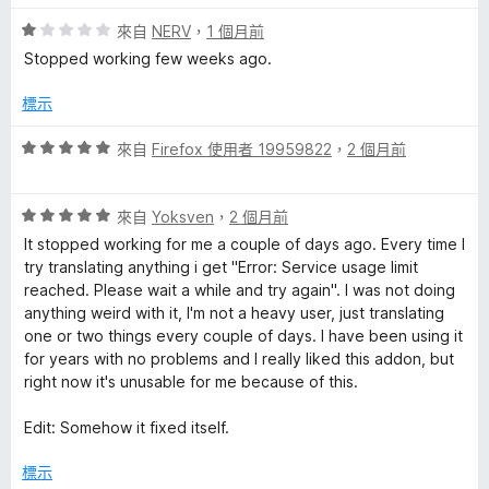
分
5
評
來自
NERV
，
1 個月前
評
分
價
Stopped working few weeks ago.
1
論
分
標示
，
滿
評
來自
Firefox 使用者 19959822
，
2 個月前
分
價
5
5
分
評
分
來自
Yoksven
，
2 個月前
價
，
It stopped working for me a couple of days ago. Every time I
5
滿
try translating anything i get "Error: Service usage limit
分
分
reached. Please wait a while and try again". I was not doing
，
5
anything weird with it, I'm not a heavy user, just translating
滿
分
one or two things every couple of days. I have been using it
分
for years with no problems and I really liked this addon, but
5
right now it's unusable for me because of this.
分
Edit: Somehow it fixed itself.
標示