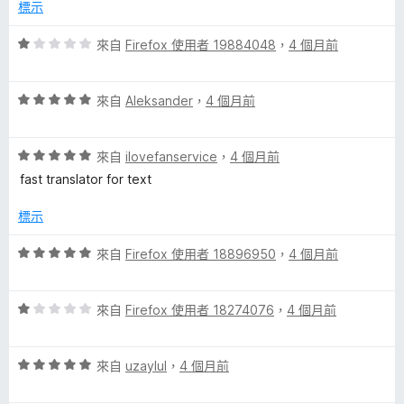
滿
標示
分
5
評
來自
Firefox 使用者 19884048
，
4 個月前
分
價
1
評
分
來自
Aleksander
，
4 個月前
價
，
5
滿
評
分
來自
ilovefanservice
，
4 個月前
分
價
，
5
fast translator for text
5
滿
分
分
分
標示
，
5
滿
分
評
來自
Firefox 使用者 18896950
，
4 個月前
分
價
5
5
分
評
分
來自
Firefox 使用者 18274076
，
4 個月前
價
，
1
滿
評
分
來自
uzaylul
，
4 個月前
分
價
，
5
5
滿