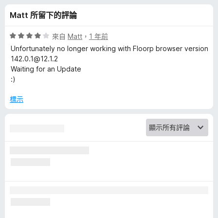
T
Matt 所留下的評論
a
評
來自
Matt
，
1 年前
b
價
Unfortunately no longer working with Floorp browser version
4
142.0.1@12.1.2
分
Waiting for an Update
G
，
:)
滿
r
分
標示
5
o
分
u
p
s
的