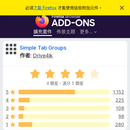
搜
登入
必須
下載 Firefox
才能使用這些附加元件。
忽
略
尋
F
此
通
i
知
r
擴充套件
佈景主題
更多…
e
f
S
Simple Tab Groups
o
作者:
Drive4ik
x
i
瀏
評
覽
m
價
器
4 顆星，滿分 5 顆星
4
附
p
分
5
1,152
加
，
4
225
元
l
滿
件
3
108
分
5
e
2
98
分
1
280