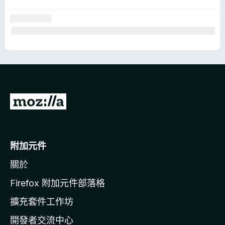
前
往
M
o
附加元件
z
關於
i
l
Firefox 附加元件部落格
l
擴充套件工作坊
a
開發者交流中心
官