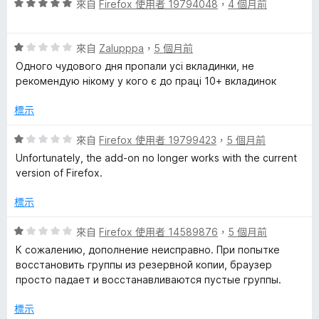
分
評
來自
Firefox 使用者 19794048
，
4 個月前
5
價
分
5
評
分
來自
Zalupppa
，
5 個月前
價
，
Одного чудового дня пропали усі вкладинки, не
1
滿
рекомендую нікому у кого є до праці 10+ вкладинок
分
分
，
5
標示
滿
分
分
評
來自
Firefox 使用者 19799423
，
5 個月前
5
價
Unfortunately, the add-on no longer works with the current
分
1
version of Firefox.
分
，
標示
滿
分
評
來自
Firefox 使用者 14589876
，
5 個月前
5
價
К сожалению, дополнение неисправно. При попытке
分
1
восстановить группы из резервной копии, браузер
分
просто падает и восстанавливаются пустые группы.
，
滿
標示