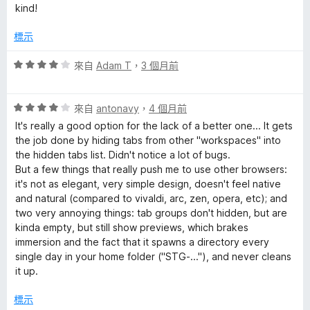
，
kind!
滿
分
標示
5
分
評
來自
Adam T
，
3 個月前
價
4
評
分
來自
antonavy
，
4 個月前
價
，
It's really a good option for the lack of a better one... It gets
4
滿
the job done by hiding tabs from other "workspaces" into
分
分
the hidden tabs list. Didn't notice a lot of bugs.
，
5
But a few things that really push me to use other browsers:
滿
分
it's not as elegant, very simple design, doesn't feel native
分
and natural (compared to vivaldi, arc, zen, opera, etc); and
5
two very annoying things: tab groups don't hidden, but are
分
kinda empty, but still show previews, which brakes
immersion and the fact that it spawns a directory every
single day in your home folder ("STG-..."), and never cleans
it up.
標示