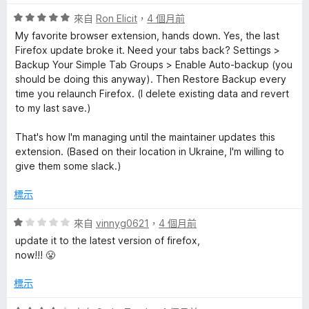
評
來自
Ron Elicit
，
4 個月前
價
My favorite browser extension, hands down. Yes, the last
5
Firefox update broke it. Need your tabs back? Settings >
分
Backup Your Simple Tab Groups > Enable Auto-backup (you
，
should be doing this anyway). Then Restore Backup every
滿
time you relaunch Firefox. (I delete existing data and revert
分
to my last save.)
5
分
That's how I'm managing until the maintainer updates this
extension. (Based on their location in Ukraine, I'm willing to
give them some slack.)
標示
評
來自
vinnyg0621
，
4 個月前
價
update it to the latest version of firefox,
1
now!!! 😤
分
，
標示
滿