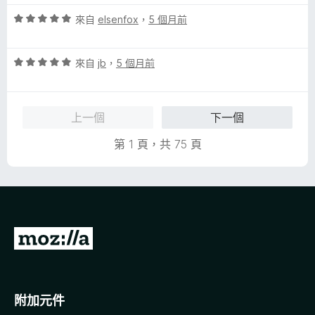
分
5
評
來自
elsenfox
，
5 個月前
分
價
5
評
分
來自
jb
，
5 個月前
價
，
5
滿
分
分
上一個
下一個
，
5
滿
分
第 1 頁，共 75 頁
分
5
分
前
往
M
o
附加元件
z