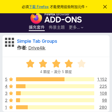
搜
登入
必須
下載 Firefox
才能使用這些附加元件。
忽
略
尋
F
此
通
i
知
r
擴充套件
佈景主題
更多…
e
f
S
Simple Tab Groups
o
作者:
Drive4ik
x
i
瀏
評
覽
m
價
器
4 顆星，滿分 5 顆星
4
附
p
分
5
1,152
加
，
4
225
元
l
滿
件
3
108
分
5
e
2
98
分
1
280