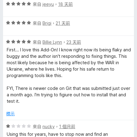
評
來自
jeeyu
，
18 天前
評
價
5
評
分
來自
Brigi
，
21 天前
論
價
，
5
滿
評
分
來自
Billie Lynn
，
23 天前
分
價
，
5
First... I love this Add-On! I know right now its being flaky and
5
滿
分
buggy and the author isn't responding to fixing things. This
分
分
most likely because he is being affected by the WAR in
，
5
Ukraine, where he lives. Hoping for his safe return to
滿
分
programming tools like this.
分
5
FYI, There is newer code on Git that was submitted just over
分
a month ago. I'm trying to figiure out how to install that and
test it.
標示
評
來自
nucky
，
1 個月前
價
Using this for years, have to stop now and find an