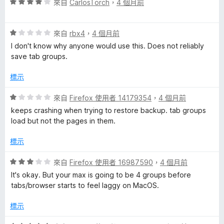
分
評
來自
CarlosTorch
，
4 個月前
5
價
分
4
評
分
來自
rbx4
，
4 個月前
價
，
I don't know why anyone would use this. Does not reliably
1
滿
save tab groups.
分
分
，
5
標示
滿
分
分
評
來自
Firefox 使用者 14179354
，
4 個月前
5
價
keeps crashing when trying to restore backup. tab groups
分
1
load but not the pages in them.
分
，
標示
滿
分
評
來自
Firefox 使用者 16987590
，
4 個月前
5
價
It's okay. But your max is going to be 4 groups before
分
3
tabs/browser starts to feel laggy on MacOS.
分
，
標示
滿