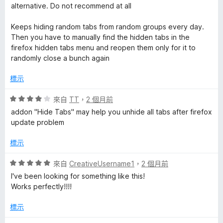
1
alternative. Do not recommend at all
分
，
Keeps hiding random tabs from random groups every day.
滿
Then you have to manually find the hidden tabs in the
分
firefox hidden tabs menu and reopen them only for it to
5
randomly close a bunch again
分
標示
評
來自
TT
，
2 個月前
價
addon "Hide Tabs" may help you unhide all tabs after firefox
4
update problem
分
，
標示
滿
分
評
來自
CreativeUsername1
，
2 個月前
5
價
I've been looking for something like this!
分
5
Works perfectly!!!!
分
，
標示
滿