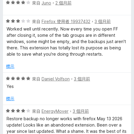
分
評
來自
Juno
，
2 個月前
5
價
分
4
評
分
來自
Firefox 使用者 19937432
，
3 個月前
價
，
Worked well until recently. Now every time you open FF
3
滿
after closing it, some of the tab groups are in different
分
分
windows, some might be empty, and the backups just aren't
，
5
there. This extension has totally lost its purpose as being
滿
分
able to save what you're doing through restarts.
分
5
標示
分
評
來自
Daniel Volfson
，
3 個月前
價
Yes
5
分
標示
，
滿
評
來自
EnergyMover
，
3 個月前
分
價
Restore backup no longer works with firefox May 13 2026
5
4
update! Looks like an abandoned extension. Been over a
分
分
year since last updated. What a shame. It was the best of its