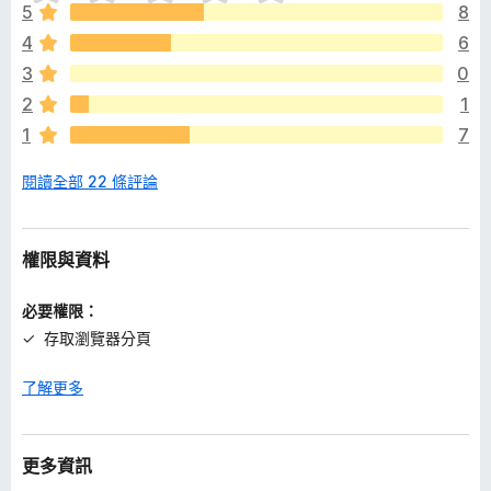
前
5
8
沒
4
6
有
評
3
0
分
2
1
1
7
閱讀全部 22 條評論
權限與資料
必要權限：
存取瀏覽器分頁
了解更多
更多資訊