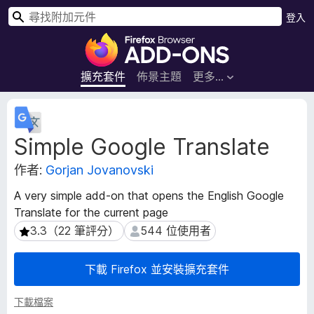
搜
登入
尋
F
i
r
擴充套件
佈景主題
更多…
e
f
擴
o
充
Simple Google Translate
套
x
件
瀏
作者:
Gorjan Jovanovski
後
覽
設
器
A very simple add-on that opens the English Google
資
附
Translate for the current page
料
加
3.3（22 筆評分）
544 位使用者
3.3（22 筆評分）
544 位使用者
元
件
下載 Firefox 並安裝擴充套件
下載檔案