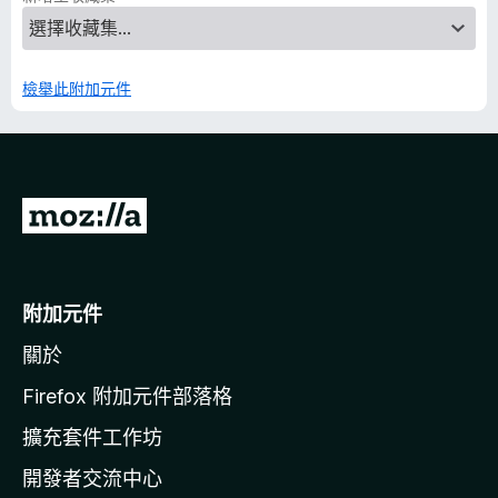
檢舉此附加元件
前
往
M
o
附加元件
z
關於
i
l
Firefox 附加元件部落格
l
擴充套件工作坊
a
開發者交流中心
官