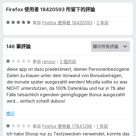
a
Firefox 使用者 18420593 所留下的評論
s
評
來自
Firefox 使用者 18420593
，
2 年前
h
價
5
分
b
146 筆評論
，
滿
a
分
評
來自
renzor
，
3 個月前
5
價
diese app ist dazu prädestiniert, deinen Personenbezogene
c
分
1
Daten zu klauen unter dem Vorwand von Bonusbeträgen,
分
die monate später ausgezahlt werden! Mozilla sollte so was
，
k
NICHT unterstützen, da 100% Datenklau und nur in 1% aller
滿
Fälle tatsächlich irgendein geringfügiger Bonus ausgezahlt
分
wird... einfach scheiß dubios!
&
5
分
標示
G
評
來自
Firefox 使用者 17841298
，
1 年前
u
價
Ich habe Shoop nur zu Testzwecken verwendet, konnte das