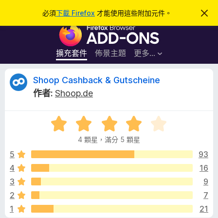
搜
登入
必須
下載 Firefox
才能使用這些附加元件。
忽
略
尋
F
此
通
i
知
r
擴充套件
佈景主題
更多…
e
f
S
Shoop Cashback & Gutscheine
o
作者:
Shoop.de
x
h
瀏
評
覽
o
價
器
4 顆星，滿分 5 顆星
4
附
o
分
5
93
加
，
4
16
元
p
滿
件
3
9
分
5
C
2
7
分
1
21