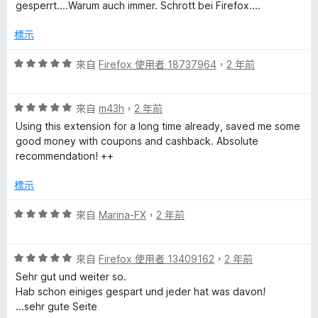
分
分
gesperrt....Warum auch immer. Schrott bei Firefox....
，
5
滿
分
標示
分
5
評
來自
Firefox 使用者 18737964
，
2 年前
分
價
5
評
分
來自
m43h
，
2 年前
價
，
Using this extension for a long time already, saved me some
5
滿
good money with coupons and cashback. Absolute
分
分
recommendation! ++
，
5
滿
分
標示
分
5
評
來自
Marina-FX
，
2 年前
分
價
5
評
分
來自
Firefox 使用者 13409162
，
2 年前
價
，
Sehr gut und weiter so.
5
滿
Hab schon einiges gespart und jeder hat was davon!
分
分
...sehr gute Seite
，