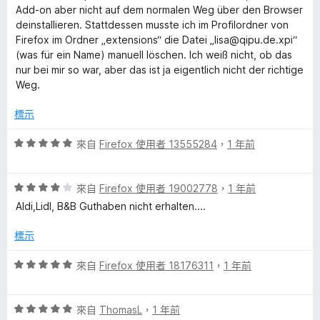
1
Add-on aber nicht auf dem normalen Weg über den Browser
分
t
deinstallieren. Stattdessen musste ich im Profilordner von
，
Firefox im Ordner „extensions“ die Datei „lisa@qipu.de.xpi“
滿
(was für ein Name) manuell löschen. Ich weiß nicht, ob das
s
分
nur bei mir so war, aber das ist ja eigentlich nicht der richtige
5
Weg.
c
分
標示
h
評
來自
Firefox 使用者 13555284
，
1 年前
價
e
5
評
分
來自
Firefox 使用者 19002778
，
1 年前
i
價
，
Aldi,Lidl, B&B Guthaben nicht erhalten....
4
滿
n
分
分
標示
，
5
e
滿
分
評
來自
Firefox 使用者 18176311
，
1 年前
分
價
5
5
的
分
評
分
來自
ThomasL
，
1 年前