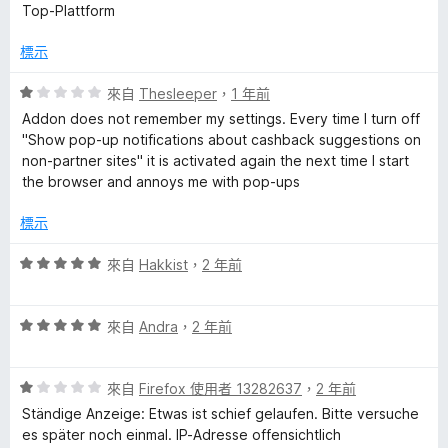
價
，
Top-Plattform
評
5
滿
分
分
標示
論
，
5
滿
分
評
來自
Thesleeper
，
1 年前
分
價
Addon does not remember my settings. Every time I turn off
5
1
"Show pop-up notifications about cashback suggestions on
分
分
non-partner sites" it is activated again the next time I start
，
the browser and annoys me with pop-ups
滿
分
標示
5
分
評
來自
Hakkist
，
2 年前
價
5
評
分
來自
Andra
，
2 年前
價
，
5
滿
評
分
來自
Firefox 使用者 13282637
，
2 年前
分
價
，
5
Ständige Anzeige: Etwas ist schief gelaufen. Bitte versuche
1
滿
分
es später noch einmal. IP-Adresse offensichtlich