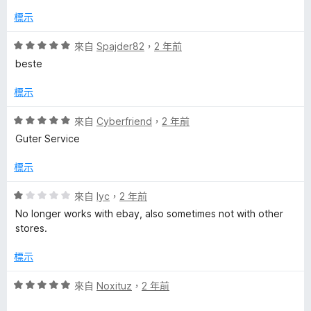
5
滿
分
標示
分
5
評
來自
Spajder82
，
2 年前
分
價
beste
5
分
標示
，
滿
評
來自
Cyberfriend
，
2 年前
分
價
Guter Service
5
5
分
分
標示
，
滿
評
來自
lyc
，
2 年前
分
價
No longer works with ebay, also sometimes not with other
5
1
stores.
分
分
，
標示
滿
分
評
來自
Noxituz
，
2 年前
5
價