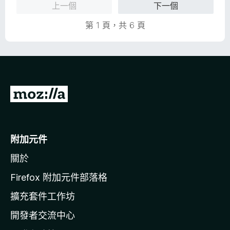
上一個
下一個
，
5
滿
分
第 1 頁，共 6 頁
分
5
分
前
往
M
o
附加元件
z
關於
i
l
Firefox 附加元件部落格
l
擴充套件工作坊
a
開發者交流中心
官