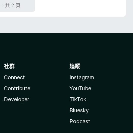
頁，共 2 頁
社群
追蹤
Connect
Instagram
Contribute
YouTube
Developer
TikTok
Bluesky
Podcast