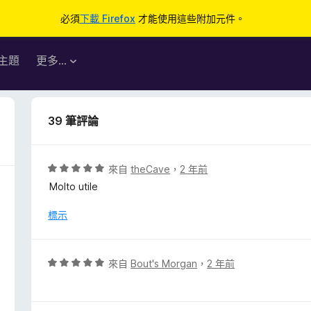
必須
下載 Firefox
才能使用這些附加元件。
主題
更多…
39 筆評論
評
來自
theCave
，
2 年前
價
Molto utile
5
分
標示
，
滿
分
評
來自
Bout's Morgan
，
2 年前
5
價
分
5
分