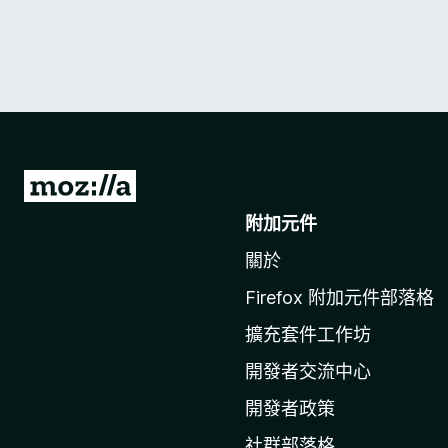
前
往
附加元件
M
關於
o
z
Firefox 附加元件部落格
i
擴充套件工作坊
l
l
開發者交流中心
a
開發者政策
官
社群部落格