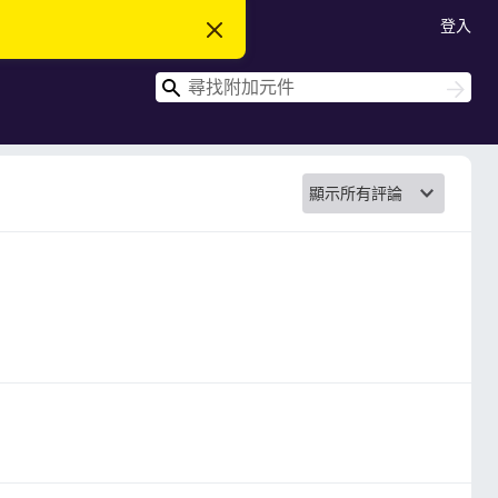
登入
忽
略
此
搜
通
搜
知
尋
尋