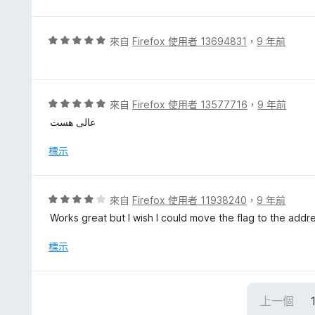
滿
分
5
評
來自
Firefox 使用者 13694831
，
9 年前
分
價
5
分
，
評
來自
Firefox 使用者 13577716
，
9 年前
滿
價
عالی هست
分
5
5
分
標示
分
，
滿
分
評
來自
Firefox 使用者 11938240
，
9 年前
5
價
Works great but I wish I could move the flag to the addre
分
4
分
標示
，
滿
分
上一個
5