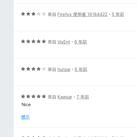
滿
分
評
來自
Firefox 使用者 16184422
，
5 年前
5
價
分
3
分
，
評
來自
VixEnt
，
6 年前
滿
價
分
5
5
分
分
，
評
來自
hunsai
，
6 年前
滿
價
分
4
5
分
分
，
評
來自
Kawsar
，
7 年前
滿
價
Nice
分
5
5
分
標示
分
，
滿
分