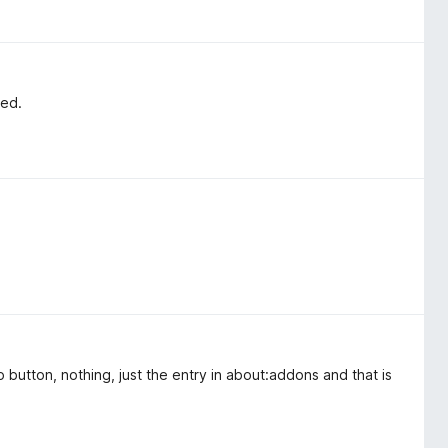
led.
 button, nothing, just the entry in about:addons and that is