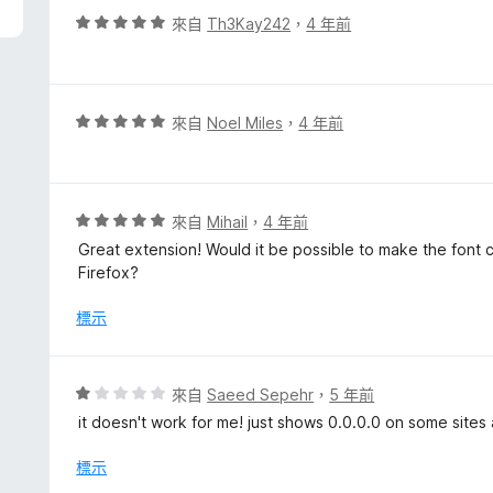
，
評
來自
Th3Kay242
，
4 年前
滿
價
分
5
5
分
分
，
評
來自
Noel Miles
，
4 年前
滿
價
分
5
5
分
分
，
評
來自
Mihail
，
4 年前
滿
價
Great extension! Would it be possible to make the font co
分
5
Firefox?
5
分
分
，
標示
滿
分
5
評
來自
Saeed Sepehr
，
5 年前
分
價
it doesn't work for me! just shows 0.0.0.0 on some site
1
分
標示
，