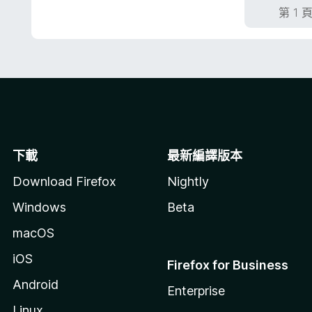
分
第 1 
下載
最新編譯版本
Download Firefox
Nightly
Windows
Beta
macOS
iOS
Firefox for Business
Android
Enterprise
Linux