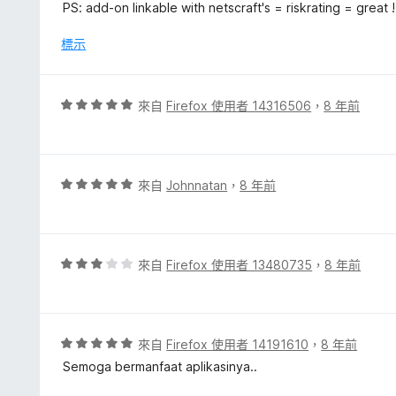
5
PS: add-on linkable with netscraft's = riskrating = great !
5
分
分
，
標示
滿
分
5
評
來自
Firefox 使用者 14316506
，
8 年前
分
價
5
分
，
評
來自
Johnnatan
，
8 年前
滿
價
分
5
5
分
分
，
評
來自
Firefox 使用者 13480735
，
8 年前
滿
價
分
3
5
分
分
，
評
來自
Firefox 使用者 14191610
，
8 年前
滿
價
Semoga bermanfaat aplikasinya..
分
5
5