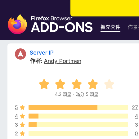
F
i
擴充套件
佈景
r
e
f
S
Server IP
o
作者:
Andy Portmen
x
e
瀏
覽
r
評
器
價
附
4.2 顆星，滿分 5 顆星
v
4
加
.
元
5
27
2
e
件
分
4
4
，
3
3
r
滿
2
0
分