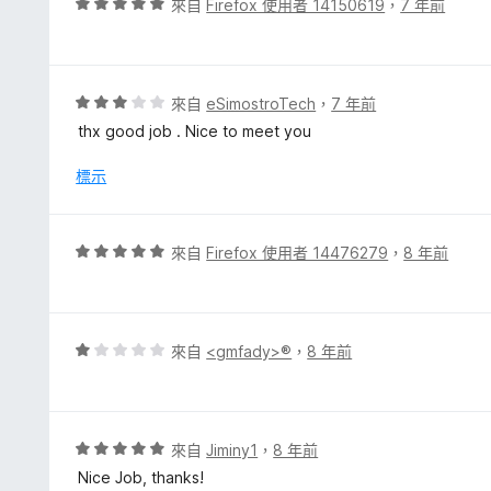
評
來自
Firefox 使用者 14150619
，
7 年前
5
價
分
5
分
，
評
來自
eSimostroTech
，
7 年前
滿
價
thx good job . Nice to meet you
分
3
5
分
標示
分
，
滿
分
評
來自
Firefox 使用者 14476279
，
8 年前
5
價
分
5
分
，
評
來自
<gmfady>®
，
8 年前
滿
價
分
1
5
分
分
，
評
來自
Jiminy1
，
8 年前
滿
價
Nice Job, thanks!
分