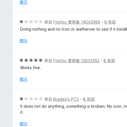
分
標示
分
，
滿
分
評
來自
Firefox 使用者 14043980
，
8 年前
5
價
Doing nothing and no Icon or watherver to see if it instal
分
1
分
標示
，
滿
分
評
來自
Firefox 使用者 13933582
，
8 年前
5
價
Works fine.
分
5
分
標示
，
滿
分
評
來自
Braden's PC's
，
8 年前
5
價
It does not do anything, something is broken. No icon, no
分
1
it.
分
，
標示