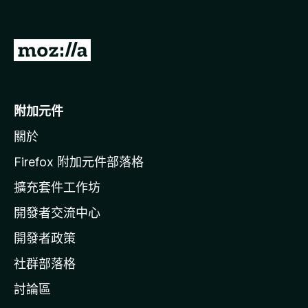
前
往
M
o
附加元件
z
關於
i
l
Firefox 附加元件部落格
l
擴充套件工作坊
a
開發者交流中心
官
網
開發者政策
社群部落格
討論區