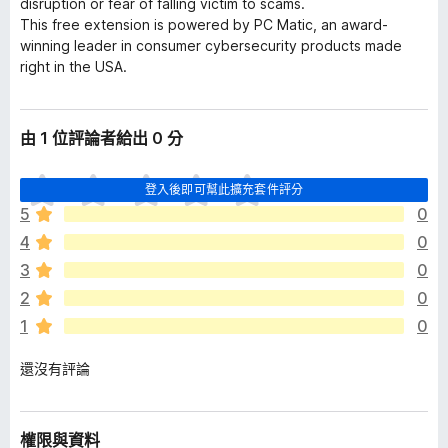
disruption or fear of falling victim to scams.
This free extension is powered by PC Matic, an award-
winning leader in consumer cybersecurity products made
right in the USA.
由 1 位評論者給出 0 分
目
登入後即可幫此擴充套件評分
前
5
0
沒
4
0
有
評
3
0
分
2
0
1
0
還沒有評論
權限與資料