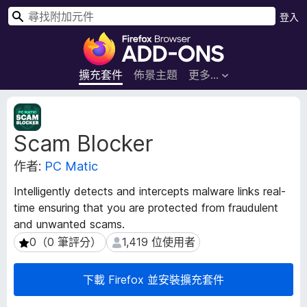
搜
登入
尋
F
i
r
擴充套件
佈景主題
更多…
e
f
擴
o
充
Scam Blocker
套
x
件
瀏
作者:
PC Matic
後
覽
設
器
Intelligently detects and intercepts malware links real-
資
附
time ensuring that you are protected from fraudulent
料
加
and unwanted scams.
元
0（0 筆評分）
1,419 位使用者
0（0 筆評分）
1,419 位使用者
件
下載 Firefox 並安裝擴充套件