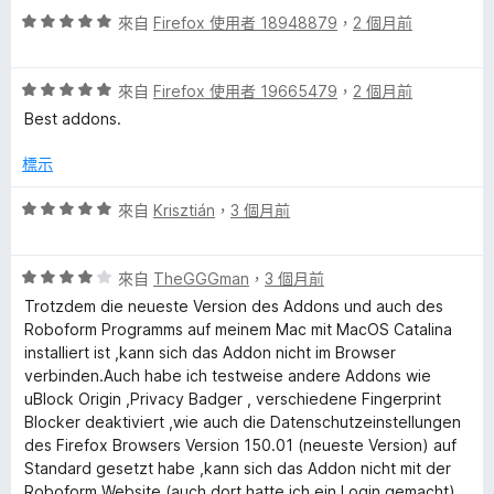
論
分
評
分
來自
Firefox 使用者 18948879
，
2 個月前
價
，
5
滿
評
分
來自
Firefox 使用者 19665479
，
2 個月前
分
價
，
5
Best addons.
5
滿
分
分
分
標示
，
5
滿
分
評
來自
Krisztián
，
3 個月前
分
價
5
5
分
評
分
來自
TheGGGman
，
3 個月前
價
，
Trotzdem die neueste Version des Addons und auch des
4
滿
Roboform Programms auf meinem Mac mit MacOS Catalina
分
分
installiert ist ,kann sich das Addon nicht im Browser
，
5
verbinden.Auch habe ich testweise andere Addons wie
滿
分
uBlock Origin ,Privacy Badger , verschiedene Fingerprint
分
Blocker deaktiviert ,wie auch die Datenschutzeinstellungen
5
des Firefox Browsers Version 150.01 (neueste Version) auf
分
Standard gesetzt habe ,kann sich das Addon nicht mit der
Roboform Website (auch dort hatte ich ein Login gemacht)