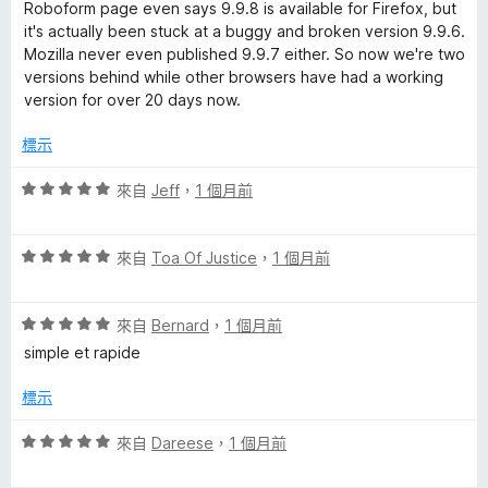
分
分
Roboform page even says 9.9.8 is available for Firefox, but
，
5
it's actually been stuck at a buggy and broken version 9.9.6.
M
滿
分
Mozilla never even published 9.9.7 either. So now we're two
分
versions behind while other browsers have had a working
a
5
version for over 20 days now.
分
n
標示
評
a
來自
Jeff
，
1 個月前
價
5
g
評
分
來自
Toa Of Justice
，
1 個月前
價
，
e
5
滿
評
分
來自
Bernard
，
1 個月前
分
r
價
，
5
simple et rapide
5
滿
分
分
分
標示
的
，
5
滿
分
評
來自
Dareese
，
1 個月前
評
分
價
5
5