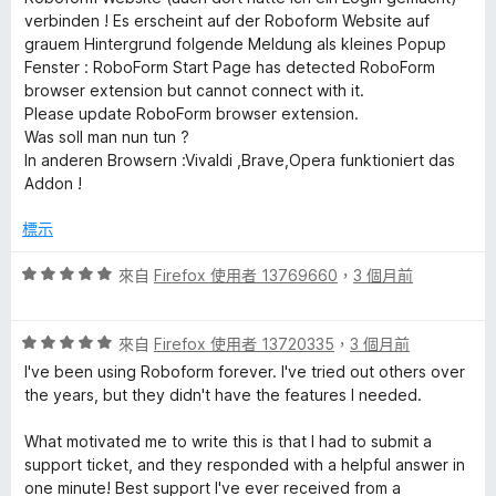
verbinden ! Es erscheint auf der Roboform Website auf
grauem Hintergrund folgende Meldung als kleines Popup
Fenster : RoboForm Start Page has detected RoboForm
browser extension but cannot connect with it.
Please update RoboForm browser extension.
Was soll man nun tun ?
In anderen Browsern :Vivaldi ,Brave,Opera funktioniert das
Addon !
標示
評
來自
Firefox 使用者 13769660
，
3 個月前
價
5
評
分
來自
Firefox 使用者 13720335
，
3 個月前
價
，
I've been using Roboform forever. I've tried out others over
5
滿
the years, but they didn't have the features I needed.
分
分
，
5
What motivated me to write this is that I had to submit a
滿
分
support ticket, and they responded with a helpful answer in
分
one minute! Best support I've ever received from a