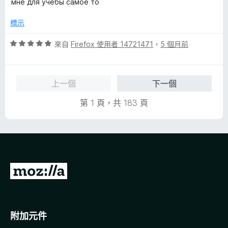
5
мне для учебы самое то
5
滿
分
分
分
標示
，
5
滿
分
評
來自
Firefox 使用者 14721471
，
5 個月前
分
價
5
5
分
分
上一個
下一個
，
滿
第 1 頁，共 183 頁
分
5
分
前
往
M
o
附加元件
z