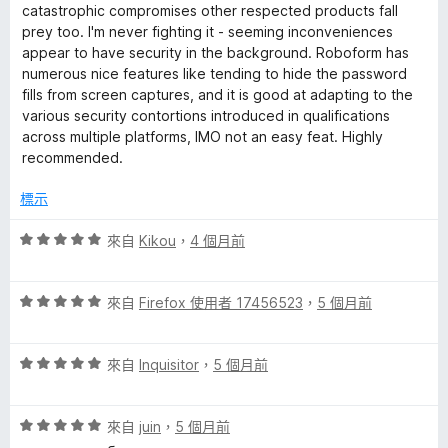
分
catastrophic compromises other respected products fall
5
prey too. I'm never fighting it - seeming inconveniences
分
appear to have security in the background. Roboform has
numerous nice features like tending to hide the password
fills from screen captures, and it is good at adapting to the
various security contortions introduced in qualifications
across multiple platforms, IMO not an easy feat. Highly
recommended.
標示
評
來自
Kikou
，
4 個月前
價
5
評
分
來自
Firefox 使用者 17456523
，
5 個月前
價
，
5
滿
評
分
來自
Inquisitor
，
5 個月前
分
價
，
5
5
滿
分
評
分
來自
juin
，
5 個月前
分
價
，