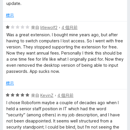
分
update.
標示
評
來自
litlewolf2
，
4 個月前
價
Was a great extension. I bought mine years ago, but after
1
having to switch computers I lost access. So I went with free
分
version. They stopped supporting the extension for free.
，
Now they want annual fees. Personally I think this should be
滿
a one time fee for life like what I originally paid for. Now they
分
even removed the desktop version of being able to input
5
passwords. App sucks now.
分
標示
評
來自
KevinZ
，
4 個月前
價
I chose Roboform maybe a couple of decades ago when I
5
held a senior staff position in IT which had the word
分
"security" (among others) in my job description, and I have
，
not been disappointed. It seems well structured from a
滿
security standpoint; I could be blind, but I'm not seeing the