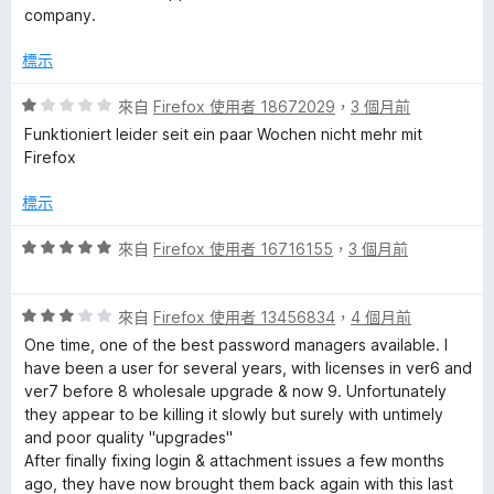
5
company.
分
標示
評
來自
Firefox 使用者 18672029
，
3 個月前
價
Funktioniert leider seit ein paar Wochen nicht mehr mit
1
Firefox
分
，
標示
滿
分
評
來自
Firefox 使用者 16716155
，
3 個月前
5
價
分
5
評
分
來自
Firefox 使用者 13456834
，
4 個月前
價
，
One time, one of the best password managers available. I
3
滿
have been a user for several years, with licenses in ver6 and
分
分
ver7 before 8 wholesale upgrade & now 9. Unfortunately
，
5
they appear to be killing it slowly but surely with untimely
滿
分
and poor quality "upgrades"
分
After finally fixing login & attachment issues a few months
5
ago, they have now brought them back again with this last