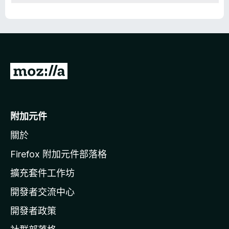
前
往
M
o
附加元件
z
關於
i
l
Firefox 附加元件部落格
l
擴充套件工作坊
a
開發者交流中心
官
網
開發者政策