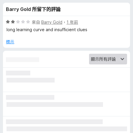
r
分
Barry Gold 所留下的評論
m
評
來自
Barry Gold
，
1 年前
P
價
long learning curve and insufficient clues
2
分
標示
a
，
滿
s
分
5
s
分
w
o
r
d