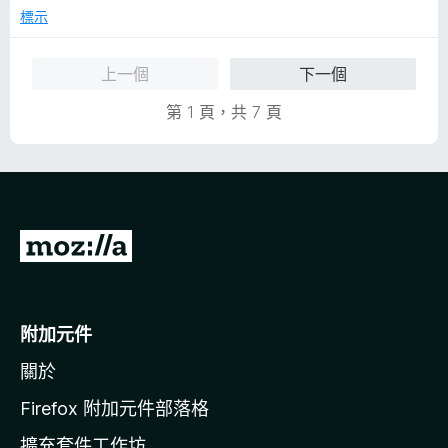
分
分
標示
，
5
滿
分
上一個
下一個
分
5
第 1 頁，共 7 頁
分
前
往
M
o
附加元件
z
關於
i
l
Firefox 附加元件部落格
l
擴充套件工作坊