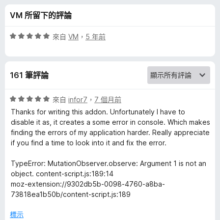
M
分
VM 所留下的評論
a
評
來自
VM
，
5 年前
t
價
5
分
i
161 筆評論
，
滿
c
分
評
來自
infor7
，
7 個月前
5
價
Thanks for writing this addon. Unfortunately I have to
:
分
5
disable it as, it creates a some error in console. Which makes
分
finding the errors of my application harder. Really appreciate
，
A
if you find a time to look into it and fix the error.
滿
分
TypeError: MutationObserver.observe: Argument 1 is not an
u
5
object. content-script.js:189:14
分
moz-extension://9302db5b-0098-4760-a8ba-
t
73818ea1b50b/content-script.js:189
o
標示