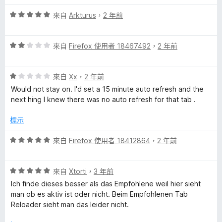
評
m
來自
Arkturus
，
2 年前
價
5
a
評
分
來自
Firefox 使用者 18467492
，
2 年前
價
，
t
2
滿
評
分
來自
Xx
，
2 年前
分
i
價
，
5
Would not stay on. I'd set a 15 minute auto refresh and the
1
滿
分
next hing I knew there was no auto refresh for that tab .
分
分
c
，
5
標示
滿
分
T
分
評
來自
Firefox 使用者 18412864
，
2 年前
5
價
a
分
5
評
分
來自
Xtorti
，
3 年前
價
b
，
Ich finde dieses besser als das Empfohlene weil hier sieht
5
滿
man ob es aktiv ist oder nicht. Beim Empfohlenen Tab
分
分
Reloader sieht man das leider nicht.
R
，
5