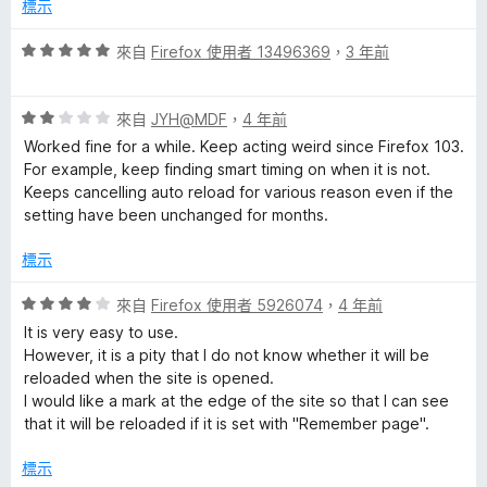
滿
分
標示
e
分
5
評
來自
Firefox 使用者 13496369
，
3 年前
f
分
價
5
評
分
r
來自
JYH@MDF
，
4 年前
價
，
Worked fine for a while. Keep acting weird since Firefox 103.
2
滿
For example, keep finding smart timing on when it is not.
e
分
分
Keeps cancelling auto reload for various reason even if the
，
5
setting have been unchanged for months.
s
滿
分
分
標示
h
5
分
評
來自
Firefox 使用者 5926074
，
4 年前
價
的
It is very easy to use.
4
However, it is a pity that I do not know whether it will be
分
reloaded when the site is opened.
評
，
I would like a mark at the edge of the site so that I can see
滿
that it will be reloaded if it is set with "Remember page".
論
分
5
標示
分