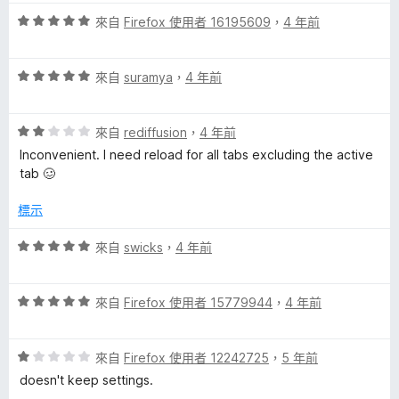
評
來自
Firefox 使用者 16195609
，
4 年前
價
5
評
分
來自
suramya
，
4 年前
價
，
5
滿
評
分
來自
rediffusion
，
4 年前
分
價
，
5
Inconvenient. I need reload for all tabs excluding the active
2
滿
分
tab 🥴
分
分
，
5
標示
滿
分
分
評
來自
swicks
，
4 年前
5
價
分
5
評
分
來自
Firefox 使用者 15779944
，
4 年前
價
，
5
滿
評
分
來自
Firefox 使用者 12242725
，
5 年前
分
價
，
5
doesn't keep settings.
1
滿
分