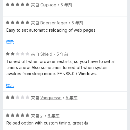
分
評
來自
Сырное
，
5 年前
價
5
評
分
來自
Boersenfeger
，
5 年前
價
，
Easy to set automatic reloading of web pages
5
滿
分
分
標示
，
5
滿
分
評
來自
Shield
，
5 年前
分
價
Turned off when browser restarts, so you have to set all
5
2
timers anew. Also sometimes turned off when system
分
分
awakes from sleep mode. FF v88.0 / Windows.
，
滿
標示
分
5
評
來自
Vanquesse
，
5 年前
分
價
2
評
分
來自
vj
，
6 年前
價
，
Reload option with custom timing, great 👍
5
滿