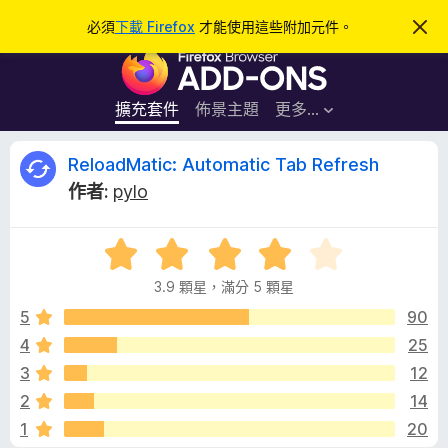
搜
登入
必須
下載 Firefox
才能使用這些附加元件。
忽
略
尋
F
此
通
i
知
r
擴充套件
佈景主題
更多…
e
f
R
ReloadMatic: Automatic Tab Refresh
o
作者:
pylo
x
e
瀏
評
覽
l
價
器
3.9 顆星，滿分 5 顆星
3
附
o
.
5
90
加
9
4
25
元
a
分
件
3
12
，
滿
d
2
14
分
1
20
5