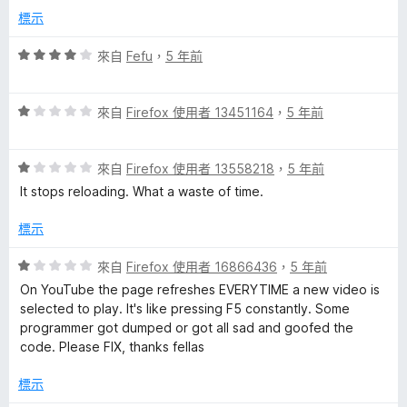
分
分
標示
，
5
滿
分
評
來自
Fefu
，
5 年前
分
價
5
4
分
評
分
來自
Firefox 使用者 13451164
，
5 年前
價
，
1
滿
評
分
來自
Firefox 使用者 13558218
，
5 年前
分
價
，
5
It stops reloading. What a waste of time.
1
滿
分
分
分
標示
，
5
滿
分
評
來自
Firefox 使用者 16866436
，
5 年前
分
價
On YouTube the page refreshes EVERYTIME a new video is
5
1
selected to play. It's like pressing F5 constantly. Some
分
分
programmer got dumped or got all sad and goofed the
，
code. Please FIX, thanks fellas
滿
分
標示
5