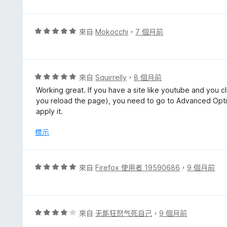
分
5
分
，
評
來自
Mokocchi
，
7 個月前
滿
價
分
5
5
分
分
，
評
來自
Squirrelly
，
8 個月前
滿
價
Working great. If you have a site like youtube and you cl
分
5
you reload the page), you need to go to Advanced Optio
5
分
apply it.
分
，
滿
標示
分
5
分
評
來自
Firefox 使用者 19590686
，
9 個月前
價
5
分
，
評
來自
无能狂怒气死自己
，
9 個月前
滿
價