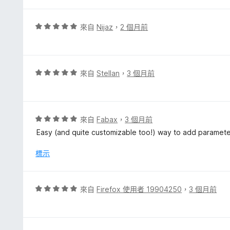
5
分
評
來自
Nijaz
，
2 個月前
價
5
分
，
評
來自
Stellan
，
3 個月前
滿
價
分
5
5
分
分
，
評
來自
Fabax
，
3 個月前
滿
價
Easy (and quite customizable too!) way to add parameters
分
5
5
分
標示
分
，
滿
分
評
來自
Firefox 使用者 19904250
，
3 個月前
5
價
分
5
分