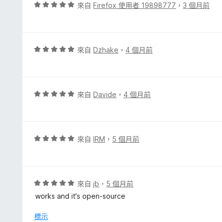
，
評
來自
Firefox 使用者 19898777
，
3 個月前
滿
價
分
5
5
分
分
，
評
來自
Dzhake
，
4 個月前
滿
價
分
5
5
分
分
，
評
來自
Davide
，
4 個月前
滿
價
分
5
5
分
分
，
評
來自
IRM
，
5 個月前
滿
價
分
5
5
分
分
，
評
來自
jb
，
5 個月前
滿
價
works and it's open-source
分
5
5
分
標示
分