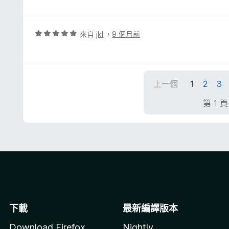
分
4
分
，
評
來自
jkl;
，
9 個月前
滿
價
分
5
5
分
分
，
上一個
1
2
3
滿
分
第 1 
5
分
下載
最新編譯版本
Download Firefox
Nightly