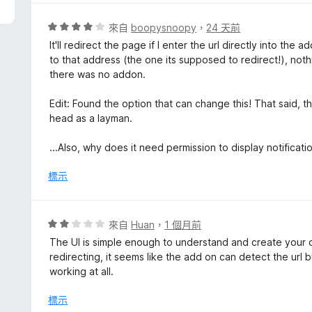
分
，
評
來自
boopysnoopy
，
24 天前
滿
價
It'll redirect the page if I enter the url directly into the 
分
4
to that address (the one its supposed to redirect!), noth
5
分
there was no addon.
分
，
滿
Edit: Found the option that can change this! That said, 
分
head as a layman.
5
分
...Also, why does it need permission to display notificati
標示
評
來自
Huan
，
1 個月前
價
The UI is simple enough to understand and create your ow
2
redirecting, it seems like the add on can detect the url b
分
working at all.
，
滿
標示
分