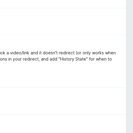
ick a video/link and it doesn't redirect (or only works when
ns in your redirect, and add "History State" for when to