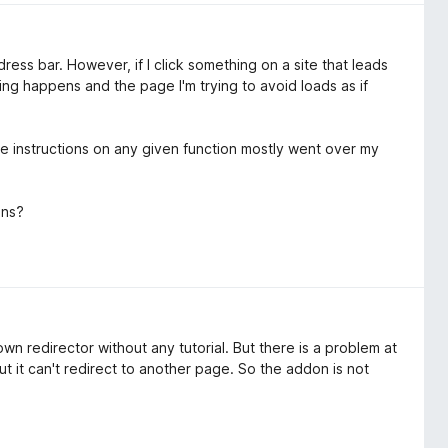
address bar. However, if I click something on a site that leads
ing happens and the page I'm trying to avoid loads as if
the instructions on any given function mostly went over my
ons?
n redirector without any tutorial. But there is a problem at
ut it can't redirect to another page. So the addon is not