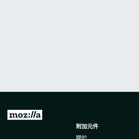
前
往
附加元件
M
關於
o