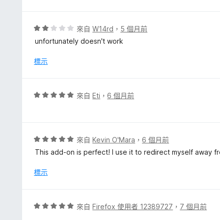
，
滿
分
評
來自
W14rd
，
5 個月前
5
價
unfortunately doesn't work
分
2
分
標示
，
滿
分
評
來自
Eti
，
6 個月前
5
價
分
5
分
，
評
來自
Kevin O'Mara
，
6 個月前
滿
價
This add-on is perfect! I use it to redirect myself away 
分
5
5
分
標示
分
，
滿
分
評
來自
Firefox 使用者 12389727
，
7 個月前
5
價