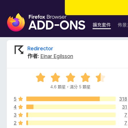
F
i
擴充套件
佈景
r
e
f
R
Redirector
o
作者:
Einar Egilsson
x
e
瀏
覽
d
評
器
價
附
4.6 顆星，滿分 5 顆星
i
4
加
.
元
5
318
6
r
件
分
4
31
，
3
7
e
滿
2
7
分