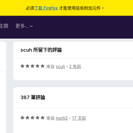
必須
下載 Firefox
才能使用這些附加元件。
主題
更多…
scuh 所留下的評論
評
來自
scuh
，
2 年前
價
5
分
，
387 筆評論
滿
分
5
分
評
來自
matti2
，
17 天前
價
5