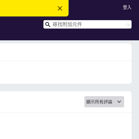
登入
忽
略
此
搜
通
搜
知
尋
尋