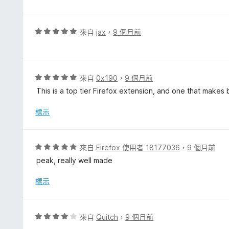
分
4
5
分
分
，
評
來自
jax
，
9 個月前
滿
價
分
5
5
分
分
，
評
來自
0x190
，
9 個月前
滿
價
This is a top tier Firefox extension, and one that make
分
5
5
分
標示
分
，
滿
分
評
來自
Firefox 使用者 18177036
，
9 個月前
5
價
peak, really well made
分
5
分
標示
，
滿
分
評
來自
Quitch
，
9 個月前
5
價