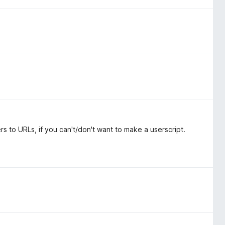
 to URLs, if you can't/don't want to make a userscript.