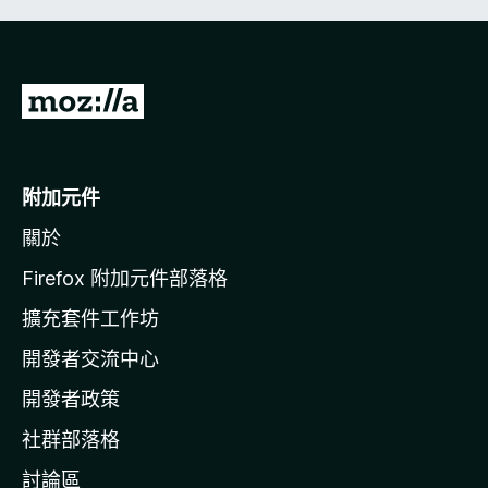
前
往
M
o
附加元件
z
關於
i
l
Firefox 附加元件部落格
l
擴充套件工作坊
a
開發者交流中心
官
網
開發者政策
社群部落格
討論區