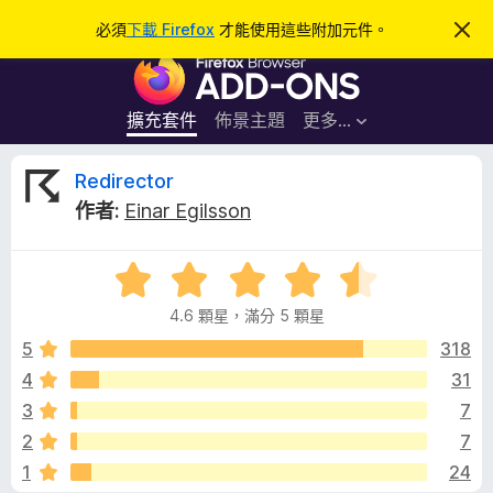
搜
登入
必須
下載 Firefox
才能使用這些附加元件。
忽
略
尋
F
此
通
i
知
r
擴充套件
佈景主題
更多…
e
f
R
Redirector
o
作者:
Einar Egilsson
x
e
瀏
評
覽
d
價
器
4.6 顆星，滿分 5 顆星
4
附
i
.
5
318
加
6
4
31
元
r
分
件
3
7
，
滿
e
2
7
分
1
24
5