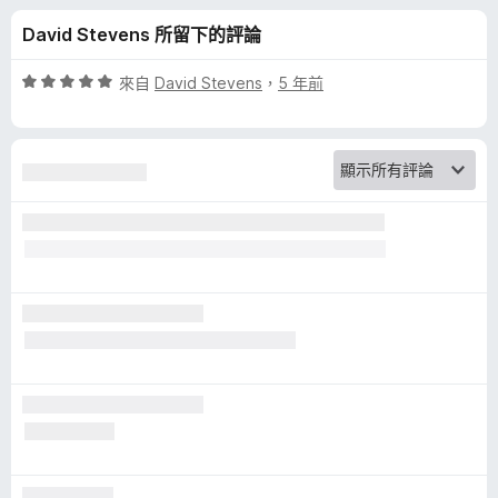
c
分
David Stevens 所留下的評論
t
評
來自
David Stevens
，
5 年前
o
價
5
分
r
，
滿
的
分
5
評
分
論