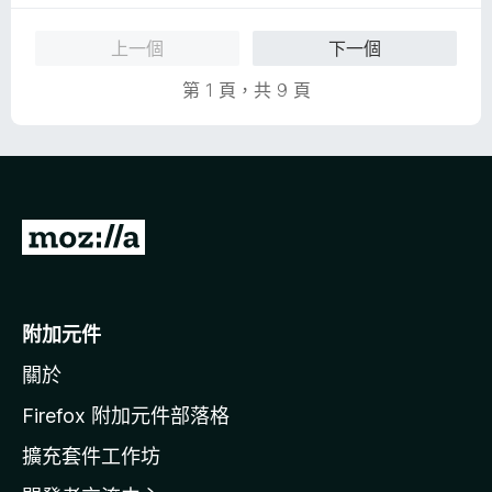
上一個
下一個
第 1 頁，共 9 頁
前
往
M
o
附加元件
z
關於
i
l
Firefox 附加元件部落格
l
擴充套件工作坊
a