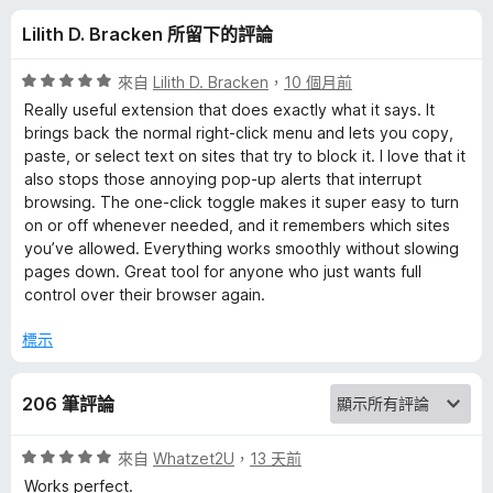
i
分
Lilith D. Bracken 所留下的評論
g
評
來自
Lilith D. Bracken
，
10 個月前
h
價
Really useful extension that does exactly what it says. It
5
brings back the normal right-click menu and lets you copy,
分
paste, or select text on sites that try to block it. I love that it
t
，
also stops those annoying pop-up alerts that interrupt
滿
browsing. The one-click toggle makes it super easy to turn
-
分
on or off whenever needed, and it remembers which sites
5
you’ve allowed. Everything works smoothly without slowing
C
分
pages down. Great tool for anyone who just wants full
control over their browser again.
l
標示
i
206 筆評論
c
評
來自
Whatzet2U
，
13 天前
k
價
Works perfect.