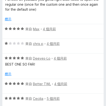
5
滿
分
regular one (once for the custom one and then once again
分
分
for the default one)
，
5
滿
分
標示
分
5
評
來自
Max
，
4 個月前
分
價
5
評
分
來自
chris p
，
4 個月前
價
，
1
滿
評
分
來自
Deeves-Lo
，
4 個月前
分
價
，
5
BEST ONE SO FAR!
5
滿
分
分
分
標示
，
5
滿
分
評
來自
Better TWL
，
4 個月前
分
價
5
5
分
評
分
來自
Cecilia
，
5 個月前
價
，