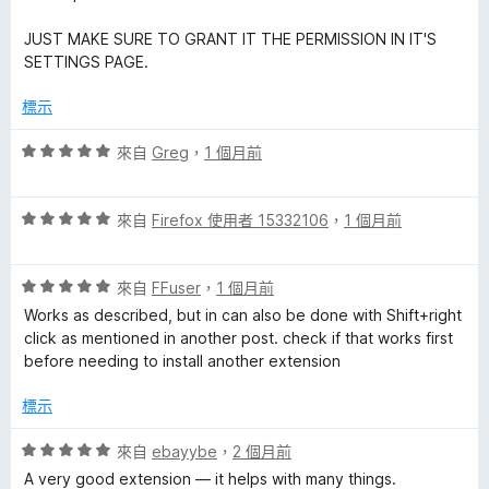
5
的
分
JUST MAKE SURE TO GRANT IT THE PERMISSION IN IT'S
，
SETTINGS PAGE.
滿
評
分
標示
5
論
分
評
來自
Greg
，
1 個月前
價
5
評
分
來自
Firefox 使用者 15332106
，
1 個月前
價
，
5
滿
評
分
來自
FFuser
，
1 個月前
分
價
，
5
Works as described, but in can also be done with Shift+right
5
滿
分
click as mentioned in another post. check if that works first
分
分
before needing to install another extension
，
5
滿
分
標示
分
5
評
來自
ebayybe
，
2 個月前
分
價
A very good extension — it helps with many things.