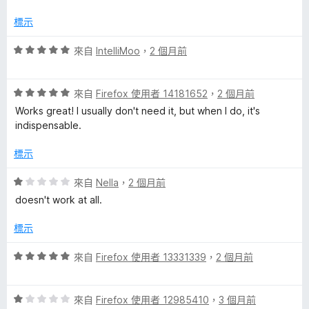
5
分
標示
，
滿
評
來自
IntelliMoo
，
2 個月前
分
價
5
5
分
評
分
來自
Firefox 使用者 14181652
，
2 個月前
價
，
Works great! I usually don't need it, but when I do, it's
5
滿
indispensable.
分
分
，
5
標示
滿
分
分
評
來自
Nella
，
2 個月前
5
價
doesn't work at all.
分
1
分
標示
，
滿
評
來自
Firefox 使用者 13331339
，
2 個月前
分
價
5
5
分
評
分
來自
Firefox 使用者 12985410
，
3 個月前