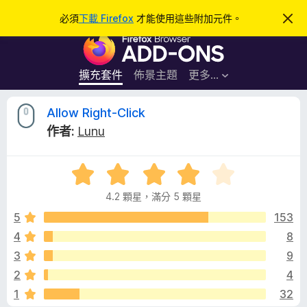
搜
登入
必須
下載 Firefox
才能使用這些附加元件。
忽
略
尋
F
此
通
i
知
r
擴充套件
佈景主題
更多…
e
f
A
Allow Right-Click
o
作者:
Lunu
x
l
瀏
評
覽
l
價
器
4.2 顆星，滿分 5 顆星
4
附
o
.
5
153
加
2
4
8
元
w
分
件
3
9
，
滿
R
2
4
分
1
32
5