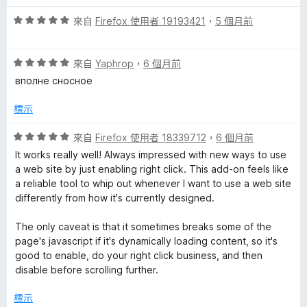
5
滿
評
分
來自
Firefox 使用者 19193421
，
5 個月前
分
價
，
5
5
滿
分
評
分
來自
Yaphrop
，
6 個月前
分
價
，
5
вполне сносное
5
滿
分
分
分
標示
，
5
滿
分
評
來自
Firefox 使用者 18339712
，
6 個月前
分
價
It works really well! Always impressed with new ways to use
5
5
a web site by just enabling right click. This add-on feels like
分
分
a reliable tool to whip out whenever I want to use a web site
，
differently from how it's currently designed.
滿
分
The only caveat is that it sometimes breaks some of the
5
page's javascript if it's dynamically loading content, so it's
分
good to enable, do your right click business, and then
disable before scrolling further.
標示