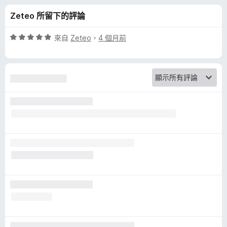
y
分
Zeteo 所留下的評論
B
評
來自
Zeteo
，
4 個月前
a
價
5
分
d
，
滿
g
分
5
e
分
r
的
評
論