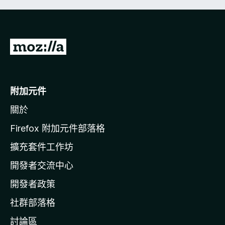
前
往
M
o
附加元件
z
關於
i
l
Firefox 附加元件部落格
l
擴充套件工作坊
a
開發者交流中心
官
網
開發者政策
社群部落格
討論區