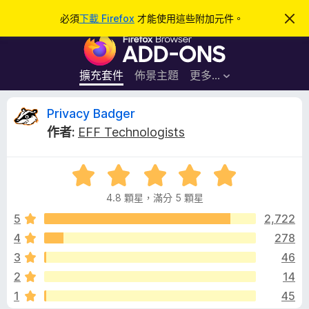
搜
登入
必須
下載 Firefox
才能使用這些附加元件。
忽
略
尋
F
此
通
i
知
r
擴充套件
佈景主題
更多…
e
f
P
Privacy Badger
o
作者:
EFF Technologists
x
r
瀏
評
覽
i
價
器
4.8 顆星，滿分 5 顆星
4
附
v
.
5
2,722
加
8
4
278
元
a
分
件
3
46
，
滿
c
2
14
分
1
45
5