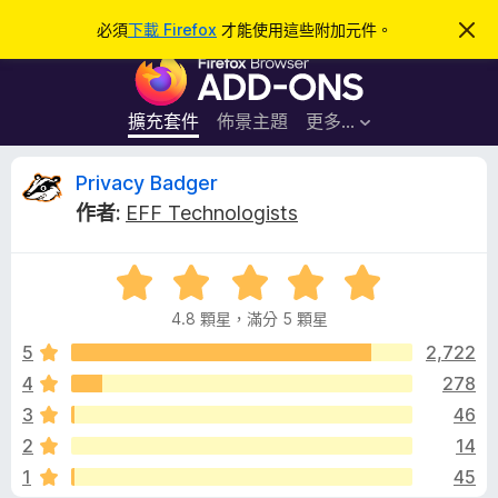
搜
登入
必須
下載 Firefox
才能使用這些附加元件。
忽
略
尋
F
此
通
i
知
r
擴充套件
佈景主題
更多…
e
f
P
Privacy Badger
o
作者:
EFF Technologists
x
r
瀏
評
覽
i
價
器
4.8 顆星，滿分 5 顆星
4
附
v
.
5
2,722
加
8
4
278
元
a
分
件
3
46
，
滿
c
2
14
分
1
45
5