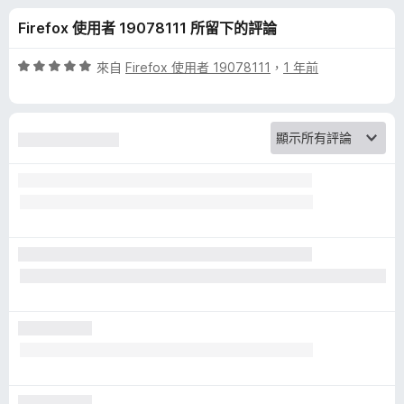
y
分
Firefox 使用者 19078111 所留下的評論
B
評
來自
Firefox 使用者 19078111
，
1 年前
a
價
5
分
d
，
滿
g
分
5
e
分
r
的
評
論