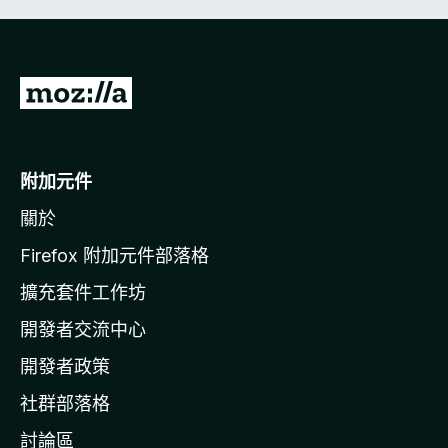
前
往
M
o
附加元件
z
關於
i
l
Firefox 附加元件部落格
l
擴充套件工作坊
a
開發者交流中心
官
網
開發者政策
社群部落格
討論區